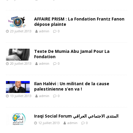
AFFAIRE PRISM : La Fondation Frantz Fanon
dépose plainte
23 juillet 2013
admin
0
Texte De Mumia Abu Jamal Pour La
Fondation
20 juillet 2013
admin
0
Ilan Halévi : Un militant de la cause
palestinienne s’en va !
13 juillet 2013
admin
0
Iraqi Social Forum المنتدى الاجتماعي العراقي
12 juillet 2013
admin
0