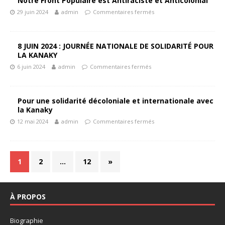
Notre Front Populaire est Antiraciste et Anticolonial
29 juin 2024
admin
Commentaires fermés
8 JUIN 2024 : JOURNÉE NATIONALE DE SOLIDARITÉ POUR
LA KANAKY
6 juin 2024
admin
Commentaires fermés
Pour une solidarité décoloniale et internationale avec
la Kanaky
12 mai 2024
admin
Commentaires fermés
1
2
…
12
»
À PROPOS
Biographie