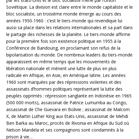
par les Etats-Unis et le bloc socialiste mené par l’Union
Soviétique. La division est claire entre le monde capitaliste et le
bloc socialiste, un troisième monde émerge au cours des
années 1950-1960 : c’est le tiers-monde qui revendique lui
aussi sa place dans les relations internationales et sa part dans
le partage des richesses de la planète. Le tiers-monde affirme
pour la première fois son existence politique en 1955 à la
Conférence de Bandoung, en proclamant son refus de la
bipolarisation du monde. De nombreux leaders du tiers-monde
apparaissent en même temps que les mouvements de
libération nationale et mènent une lutte de plus en plus
radicale en Afrique, en Asie, en Amérique latine. Les années
1960 sont marquées par des répressions violentes et des
assassinats d’hommes politiques représentant la lutte des
peuples opprimés : répression sanglante en Indonésie en 1965
(500 000 morts), assassinat de Patrice Lumumba au Congo,
assassinat de Che Guevara en Bolivie ; assassinat de Malcom
X, de Martin Luther King aux Etats-Unis, assassinat de Mehdi
Ben Barka au Maroc, procès de Rivonia en Afrique du Sud où
Nelson Mandela et ses compagnons sont condamnés à la
prison à vie…