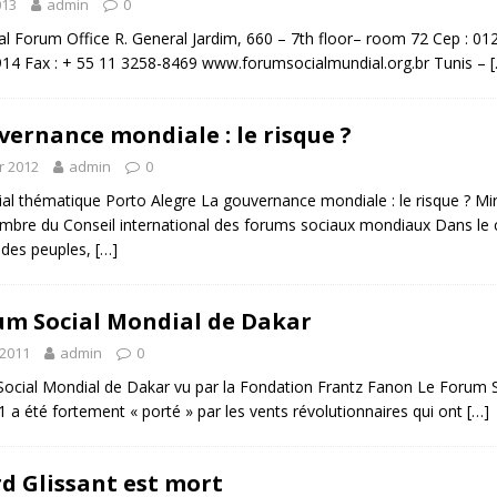
013
admin
0
al Forum Office R. General Jardim, 660 – 7th floor– room 72 Cep : 012
14 Fax : + 55 11 3258-8469 www.forumsocialmundial.org.br Tunis –
vernance mondiale : le risque ?
r 2012
admin
0
al thématique Porto Alegre La gouvernance mondiale : le risque ? M
bre du Conseil international des forums sociaux mondiaux Dans le c
 des peuples,
[…]
um Social Mondial de Dakar
 2011
admin
0
ocial Mondial de Dakar vu par la Fondation Frantz Fanon Le Forum S
1 a été fortement « porté » par les vents révolutionnaires qui ont
[…]
d Glissant est mort