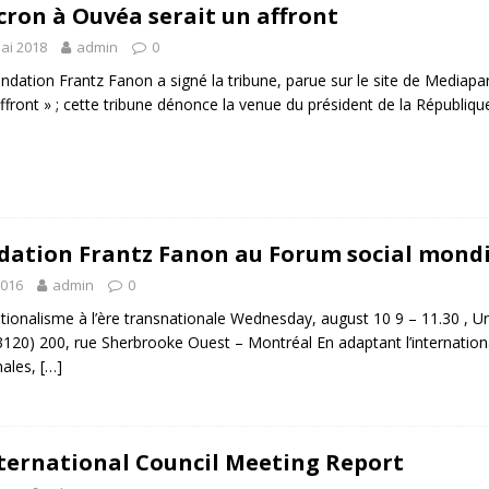
ron à Ouvéa serait un affront
ai 2018
admin
0
ndation Frantz Fanon a signé la tribune, parue sur le site de Mediapa
ffront » ; cette tribune dénonce la venue du président de la Républiq
dation Frantz Fanon au Forum social mondi
2016
admin
0
nationalisme à l’ère transnationale Wednesday, august 10 9 – 11.30 , 
3120) 200, rue Sherbrooke Ouest – Montréal En adaptant l’internatio
nales,
[…]
ternational Council Meeting Report