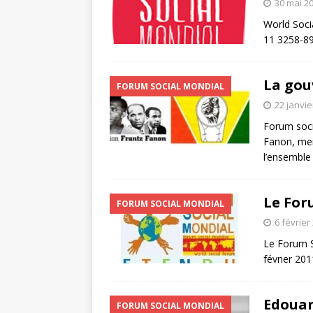
30 mai 2
World Soci
11 3258-89
La gou
FORUM SOCIAL MONDIAL
22 janvie
Forum soci
Fanon, mem
l’ensemble
Le For
FORUM SOCIAL MONDIAL
6 février
Le Forum S
février 201
Edouar
FORUM SOCIAL MONDIAL