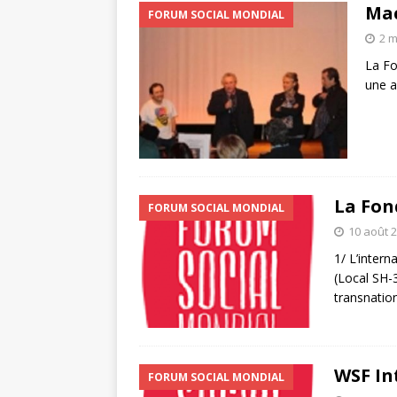
Mac
FORUM SOCIAL MONDIAL
2 m
La Fo
une a
La Fon
FORUM SOCIAL MONDIAL
10 août 
1/ L’inter
(Local SH-
transnatio
WSF In
FORUM SOCIAL MONDIAL