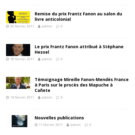
Remise du prix Frantz Fanon au salon du
livre anticolonial
20 février 2011
admin
0
Le prix Frantz Fanon attribué à Stéphane
Hessel
18 février 2011
admin
0
Témoignage Mireille Fanon-Mendès France
à Paris sur le procès des Mapuche à
Cañete
14 février 2011
admin
0
Nouvelles publications
11 février 2011
admin
0