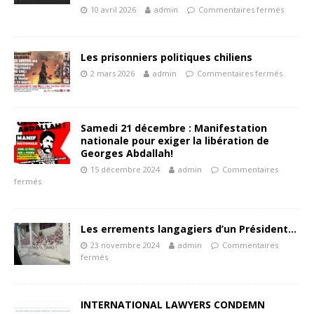
10 avril 2026
admin
Commentaires fermés
Les prisonniers politiques chiliens
2 mars 2026
admin
Commentaires fermés
Samedi 21 décembre : Manifestation
nationale pour exiger la libération de
Georges Abdallah!
15 décembre 2024
admin
Commentaires
fermés
Les errements langagiers d’un Président…
23 novembre 2024
admin
Commentaires
fermés
INTERNATIONAL LAWYERS CONDEMN