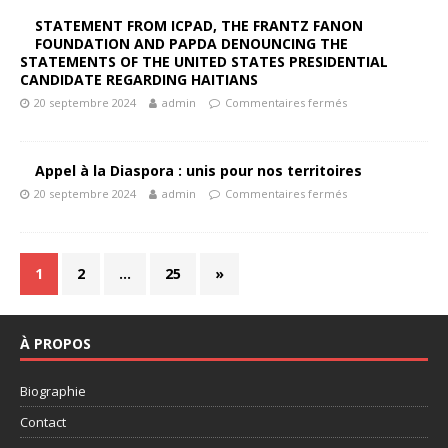
STATEMENT FROM ICPAD, THE FRANTZ FANON
FOUNDATION AND PAPDA DENOUNCING THE
STATEMENTS OF THE UNITED STATES PRESIDENTIAL
CANDIDATE REGARDING HAITIANS
20 septembre 2024
admin
Commentaires fermés
Appel à la Diaspora : unis pour nos territoires
20 septembre 2024
admin
Commentaires fermés
1
2
…
25
»
À PROPOS
Biographie
Contact