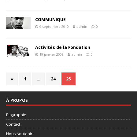
COMMUNIQUE
9 septembre 2010
admin
0
Activités de la Fondation
19 janvier 2009
admin
0
«
1
…
24
25
À PROPOS
Biographie
Contact
Nous soutenir