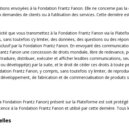
tions envoyées à la Fondation Frantz Fanon. Elle ne concerne pas la
demandes de clients ou à l’utilisation des services. Cette dernière es
té que vous transmettez à la Fondation Frantz Fanon via la Platefor
s, sans toutefois s’y limiter, des données, des questions ou des rép
xclusif par la Fondation Frantz Fanon. En envoyant des communicatio
ntz Fanon une concession de droits mondiale, libre de redevance, per
ter, traduire, distribuer, exécuter et afficher lesdites communications, 
u développé(e) par la suite, et le droit de céder ces droits à toute 
dation Frantz Fanon, y compris, sans toutefois s’y limiter, de reprodu
de développement, de fabrication et de commercialisation de produits s
Fondation Frantz Fanon) présent sur la Plateforme est soit protégé p
ence à la Fondation Frantz Fanon et utilisé par cette dernière. Tous l
lles