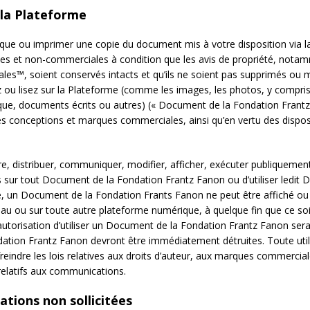
 la Plateforme
que ou imprimer une copie du document mis à votre disposition via 
s et non-commerciales à condition que les avis de propriété, notammen
es™, soient conservés intacts et qu’ils ne soient pas supprimés ou mo
 ou lisez sur la Plateforme (comme les images, les photos, y compri
musique, documents écrits ou autres) (« Document de la Fondation Frant
 les conceptions et marques commerciales, ainsi qu’en vertu des disposi
uire, distribuer, communiquer, modifier, afficher, exécuter publiqueme
sur tout Document de la Fondation Frantz Fanon ou d’utiliser ledit 
e, un Document de la Fondation Frants Fanon ne peut être affiché o
 ou sur toute autre plateforme numérique, à quelque fin que ce soit
 autorisation d’utiliser un Document de la Fondation Frantz Fanon ser
ation Frantz Fanon devront être immédiatement détruites. Toute util
indre les lois relatives aux droits d’auteur, aux marques commerciales,
 relatifs aux communications.
tions non sollicitées