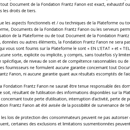
e tout Document de la Fondation Frantz Fanon est exact, exhaustif ou 
les droits de tiers.
ue les aspects fonctionnels et / ou techniques de la Plateforme ou 
forme, Documents de la Fondation Frantz Fanon ou les serveurs permet
tilisation de la Plateforme ou de tout Document de la Fondation Frantz
, données ou autres éléments, la Fondation Frantz Fanon ne sera pas 
qui vous sont fournis sur la Plateforme le sont « EN L’ETAT » et « T
ucune sorte, explicite ou implicite, y compris, sans toutefois s’y limi
ge spécifique, de niveau de soin et de compétence raisonnables ou de 
 ses fournisseurs ne formulent aucune garantie concernant tout Docume
antz Fanon, ni aucune garantie quant aux résultats escomptés de l’ai
, la Fondation Frantz Fanon ne saurait être tenue responsable des do
oit, résultant de l’utilisation des informations disponibles sur la Plat
ncernant toute perte d’utilisation, interruption d’activité, perte de p
tion Frantz Fanon ait été avisée de la possibilité de survenance de 
s, les lois de protection des consommateurs peuvent ne pas autoriser 
quent, certaines des exclusions et limitations susmentionnées peuvent