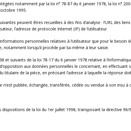
égées notamment par la loi n° 78-87 du 6 janvier 1978, la loi n° 2004
 octobre 1995.
suivantes peuvent êtres recueillies à des fins d’analyse : l’URL des liens 
sateur, l’adresse de protocole Internet (IP) de l’utilisateur.
informations personnelles relatives à l’utilisateur que pour le besoin de
, notamment lorsqu’il procède par lui-même à leur saisie.
et suivants de la loi 78-17 du 6 janvier 1978 relative à l’informatique, 
 et d’opposition aux données personnelles le concernant, en effectua
du titulaire de la pièce, en précisant l’adresse à laquelle la réponse do
ur n’est publiée, échangée, transférée, cédée ou vendue à son insu à d
ispositions de la loi du 1er juillet 1998, transposant la directive 96/