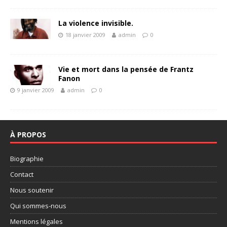
La violence invisible.
18 janvier 2009
admin
0
Vie et mort dans la pensée de Frantz
Fanon
9 janvier 2009
admin
0
À PROPOS
Biographie
Contact
Nous soutenir
Qui sommes-nous
Mentions légales