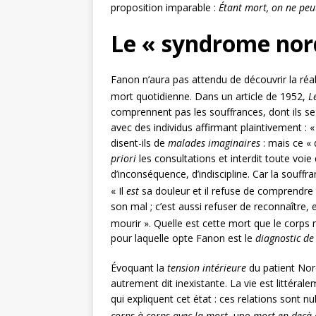
proposition imparable :
Étant mort, on ne peut
Le « syndrome nord
Fanon n’aura pas attendu de découvrir la réal
mort quotidienne. Dans un article de 1952,
L
comprennent pas les souffrances, dont ils se 
avec des individus affirmant plaintivement : 
disent-ils de
malades imaginaires
: mais ce « 
priori
les consultations et interdit toute voi
d’inconséquence, d’indiscipline. Car la souffra
« Il
est
sa douleur et il refuse de comprendre
son mal ; c’est aussi refuser de reconnaître, 
mourir ». Quelle est cette mort que le corp
pour laquelle opte Fanon est le
diagnostic de
Évoquant la
tension intérieure
du patient Nord-
autrement dit inexistante. La vie est littéral
qui expliquent cet état : ces relations sont n
corps à corps avec la mort
, une
mort en deçà 