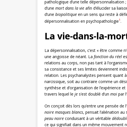
pathologique d’une telle dépersonnalisation 
d’une
mort dans la vie
afin d’élucider sa liais
d’une
biopolitique
en un sens qui reste à défi
1
dépersonnalisation en psychopathologie
.
La vie-dans-la-mort
La dépersonnalisation, c’est « être comme n
une angoisse de néant. La
fonction du réel
es
relations au corps, non pas tant à l’organis
sa consistance et ses limites deviennent ind
relation. Les psychanalystes pensent quant à 
narcissique, soit au contraire comme un désin
synthèse et d’organisation de l’expérience et
travers lequel le
je
s’est doublé d’un
moi
par l
On conçoit dès lors qu’entre une pensée de l’
noire masques blancs
, pensait l’aliénation au
peau noire
conduisant à un véritable
dédoubl
ce qui signifiait dans un même mouvement rejet