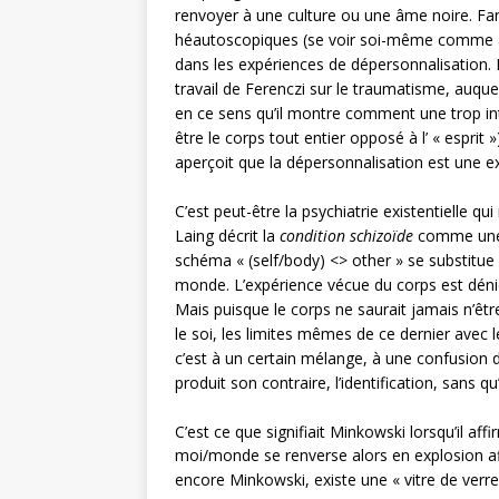
renvoyer à une culture ou une âme noire. Fan
héautoscopiques (se voir soi-même comme à l’
dans les expériences de dépersonnalisation. 
travail de Ferenczi sur le traumatisme, auque
en ce sens qu’il montre comment une trop in
être le corps tout entier opposé à l’ « espri
aperçoit que la dépersonnalisation est une ex
C’est peut-être la psychiatrie existentielle q
Laing décrit la
condition schizoïde
comme une m
schéma « (self/body) <> other » se substitue 
monde. L’expérience vécue du corps est déni
Mais puisque le corps ne saurait jamais n’être
le soi, les limites mêmes de ce dernier avec l
c’est à un certain mélange, à une confusion de 
produit son contraire, l’identification, sans q
C’est ce que signifiait Minkowski lorsqu’il aff
moi/monde se renverse alors en explosion affe
encore Minkowski, existe une « vitre de verre