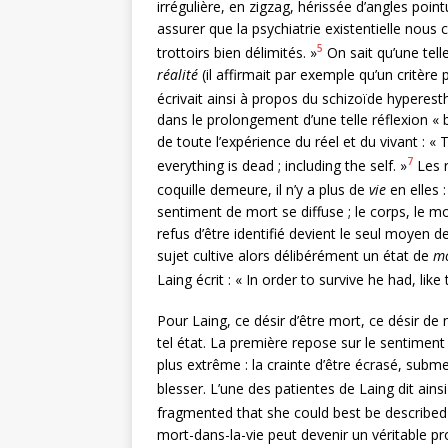
irrégulière, en zigzag, hérissée d’angles point
assurer que la psychiatrie existentielle nous 
5
trottoirs bien délimités. »
On sait qu’une tell
réalité
(il affirmait par exemple qu’un critère 
écrivait ainsi à propos du schizoïde hyperesthé
dans le prolongement d’une telle réflexion « 
de toute l’expérience du réel et du vivant : «
7
everything is dead ; including the self. »
Les r
coquille demeure, il n’y a plus de
vie
en elles :
sentiment de mort se diffuse ; le corps, le m
refus d’être identifié devient le seul moyen de
sujet cultive alors délibérément un état de
mo
Laing écrit : « In order to survive he had, li
Pour Laing, ce désir d’être mort, ce désir de 
tel état. La première repose sur le sentiment 
plus extrême : la crainte d’être écrasé, subme
blesser. L’une des patientes de Laing dit ainsi
fragmented that she could best be described 
mort-dans-la-vie peut devenir un véritable pr