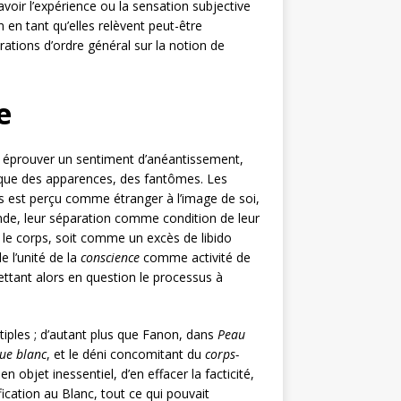
voir l’expérience ou la sensation subjective
n en tant qu’elles relèvent peut-être
rations d’ordre général sur la notion de
e
e éprouver un sentiment d’anéantissement,
 que des apparences, des fantômes. Les
ps est perçu comme étranger à l’image de soi,
onde, leur séparation comme condition de leur
r le corps, soit comme un excès de libido
e l’unité de la
conscience
comme activité de
ttant alors en question le processus à
tiples ; d’autant plus que Fanon, dans
Peau
ue blanc
,
et le déni concomitant du
corps-
n objet inessentiel, d’en effacer la facticité,
fication au Blanc, tout ce qui pouvait