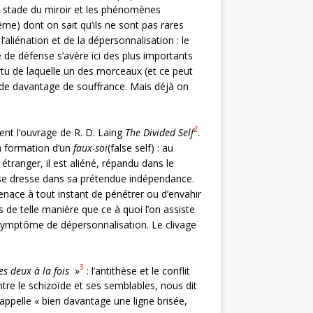
u stade du miroir et les phénomènes
me) dont on sait qu’ils ne sont pas rares
l’aliénation et de la dépersonnalisation : le
 de défense s’avère ici des plus importants
tu de laquelle un des morceaux (et ce peut
le de davantage de souffrance. Mais déjà on
2
ment l’ouvrage de R. D. Laing
The Divided Self
.
 formation d’un
faux-soi
(false self) : au
tranger, il est aliéné, répandu dans le
 se dresse dans sa prétendue indépendance.
ace à tout instant de pénétrer ou d’envahir
s de telle manière que ce à quoi l’on assiste
 un symptôme de dépersonnalisation. Le clivage
3
les deux à la fois
»
: l’antithèse et le conflit
Entre le schizoïde et ses semblables, nous dit
rappelle « bien davantage une ligne brisée,