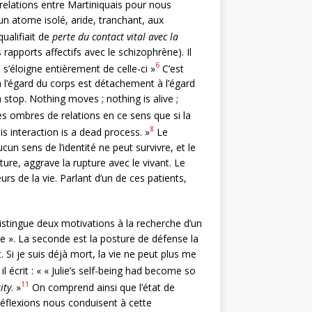
 relations entre Martiniquais pour nous
 un atome isolé, aride, tranchant, aux
ualifiait de
perte du contact vital avec la
 rapports affectifs avec le schizophrène). Il
6
) s’éloigne entièrement de celle-ci »
C’est
à l’égard du corps est détachement à l’égard
a stop. Nothing moves ; nothing is alive ;
es ombres de relations en ce sens que si la
8
his interaction is a dead process. »
Le
n sens de l’identité ne peut survivre, et le
ôture, aggrave la rupture avec le vivant. Le
 de la vie. Parlant d’un de ces patients,
 distingue deux motivations à la recherche d’un
rte ». La seconde est la posture de défense la
. Si je suis déjà mort, la vie ne peut plus me
il écrit : « « Julie’s self-being had become so
11
ity
. »
On comprend ainsi que l’état de
réflexions nous conduisent à cette