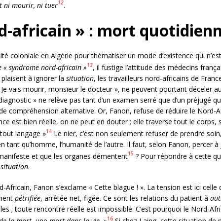
12
 ni mourir, ni tuer
.
-africain » : mort quotidien
ité coloniale en Algérie pour thématiser un mode d’existence qui n’est
13
e « syndrome nord-africain »
, il fustige l’attitude des médecins fran
plaisent à ignorer la
situation
, les travailleurs nord-africains de Fra
« Je vais mourir, monsieur le docteur », ne peuvent pourtant déceler a
diagnostic » ne relève pas tant d’un examen serré que d’un préjugé qui
e de compréhension alternative. Or, Fanon, refuse de réduire le Nord-
nce est bien réelle, on ne peut en douter ; elle traverse tout le corps, 
14
 tout langage »
Le nier, c’est non seulement refuser de prendre soin,
en tant qu’homme, l’humanité de l’autre. Il faut, selon Fanon, percer à 
15
s manifeste et que les organes démentent
? Pour répondre à cette qu
 situation
.
Africain, Fanon s’exclame « Cette blague ! ». La tension est ici celle d
ement
pétrifiée
, arrêtée net, figée. Ce sont les relations du patient à
aut
ulles ; toute rencontre réelle est impossible. C’est pourquoi le Nord-Afr
16
de la mort
, une
mort dans la vie
»
Si chez Laing, cette situation de 