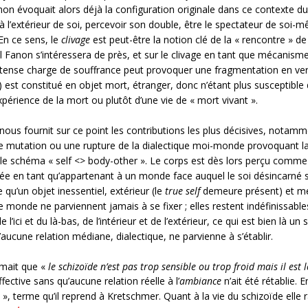
on évoquait alors déjà la configuration originale dans ce contexte d
extérieur de soi, percevoir son double, être le spectateur de soi-mê
En ce sens, le
clivage
est peut-être la notion clé de la « rencontre » de 
l Fanon s’intéressera de près, et sur le clivage en tant que mécanisme
tense charge de souffrance peut provoquer une fragmentation en ver
t ») est constitué en objet mort, étranger, donc n’étant plus susceptib
périence de la mort ou plutôt d’une vie de « mort vivant ».
ui nous fournit sur ce point les contributions les plus décisives, notam
utation ou une rupture de la dialectique moi-monde provoquant la
le schéma « self <> body-other ». Le corps est dès lors perçu comme é
ée en tant qu’appartenant à un monde face auquel le soi désincarné
 qu’un objet inessentiel, extérieur (le
true self
demeure présent) et men
e monde ne parviennent jamais à se fixer ; elles restent indéfinissable
l’ici et du là-bas, de l’intérieur et de l’extérieur, ce qui est bien là
u’aucune relation médiane, dialectique, ne parvienne à s’établir.
irmait que «
le schizoïde n’est pas trop sensible ou trop froid mais il est 
ctive sans qu’aucune relation réelle à l’
ambiance
n’ait été rétablie. 
 », terme qu’il reprend à Kretschmer. Quant à la vie du schizoïde elle 