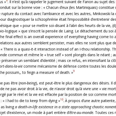
4
us »
. Il n’est qu’à rappeler le jugement suivant de Fanon au sujet des
conduit sur la bonne voie : « Chacun d’eux (les Martiniquais) constitue
e rupture du contact avec l’ambiance et avec les autres, Minkowski la q
pour diagnostiquer la schizophrénie était l’impossibilité d’entretenir des
sique que « pour se mettre soi-disant à l’abri des heurts de la vie, (il
bio-logique » que s’inscrit la pensée de Laing. Le détachement du soi 
 The final effect is an overall experience of everything having come to 
elations aux autres semblent persister, mais elles ne sont plus que d
 « There is a quasi-it-it interaction instead of an I-thou relationship. T
onde commun et même le « true self » sont plongés dans le néant ; aucu
 préserver un semblant d’identité ; mais ce refus, en intensifiant la cl
rt-dans-la-vie
comme mécanisme de défense contre toutes les douleurs
9
ke the possum,, to feign a measure of death. »
ne pas être (
non-being
), est peut-être le plus dangereux des désirs. Il
de ne pas avoir droit à la vie, de n’avoir droit qu’à vivre une « vie mo
rgé par le réel et la vie est effacée par la position de soi comme mort
10
 : « I had to die to keep from dying »
. À propos d’une autre patiente, 
as living
a death-in-life existence in a state approaching chaotic nonent
ojet d’existence, un mode à part entière d’
être-au-monde
. Toutes ces 