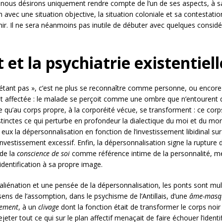
; nous désirons uniquement rendre compte de l’un de ses aspects, à sa
on avec une situation objective, la situation coloniale et sa contestatio
nir. Il ne sera néanmoins pas inutile de débuter avec quelques considé
 et la psychiatrie existentiell
’étant pas », c’est ne plus se reconnaître comme personne, ou encor
t affectée : le malade se perçoit comme une ombre que n’entourent
me qu’au corps propre, à la corporéité vécue, se transforment : ce cor
istinctes ce qui perturbe en profondeur la dialectique du moi et du m
eux la dépersonnalisation en fonction de l’investissement libidinal su
vestissement excessif. Enfin, la dépersonnalisation signe la rupture d
 de la
conscience de soi
comme référence intime de la personnalité, me
’identification à sa propre image.
aliénation et une pensée de la dépersonnalisation, les ponts sont mul
 sens de l’assomption, dans le psychisme de l’Antillais, d’une
âme-masq
ement
, à un
clivage
dont la fonction était de transformer le corps noir e
er tout ce qui sur le plan affectif menaçait de faire échouer l’identi