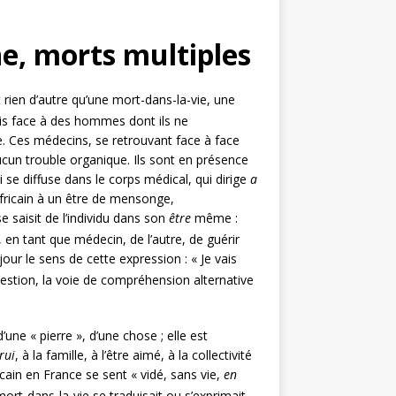
ne, morts multiples
 rien d’autre qu’une mort-dans-la-vie, une
çais face à des hommes dont ils ne
nce. Ces médecins, se retrouvant face à face
ucun trouble organique. Ils sont en présence
 se diffuse dans le corps médical, qui dirige
a
Africain à un être de mensonge,
se saisit de l’individu dans son
être
même :
 en tant que médecin, de l’autre, de guérir
jour le sens de cette expression : « Je vais
estion, la voie de compréhension alternative
’une « pierre », d’une chose ; elle est
rui
, à la famille, à l’être aimé, à la collectivité
icain en France se sent « vidé, sans vie,
en
mort-dans-la-vie se traduisait ou s’exprimait