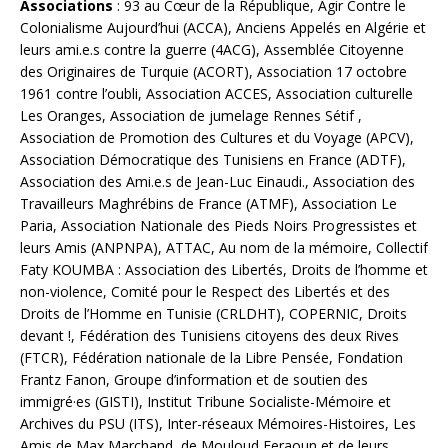
Associations
: 93 au Cœur de la République, Agir Contre le
Colonialisme Aujourd’hui (ACCA), Anciens Appelés en Algérie et
leurs ami.e.s contre la guerre (4ACG), Assemblée Citoyenne
des Originaires de Turquie (ACORT), Association 17 octobre
1961 contre l’oubli, Association ACCES, Association culturelle
Les Oranges, Association de jumelage Rennes Sétif ,
Association de Promotion des Cultures et du Voyage (APCV),
Association Démocratique des Tunisiens en France (ADTF),
Association des Ami.e.s de Jean-Luc Einaudi., Association des
Travailleurs Maghrébins de France (ATMF), Association Le
Paria, Association Nationale des Pieds Noirs Progressistes et
leurs Amis (ANPNPA), ATTAC, Au nom de la mémoire, Collectif
Faty KOUMBA : Association des Libertés, Droits de l’homme et
non-violence, Comité pour le Respect des Libertés et des
Droits de l’Homme en Tunisie (CRLDHT), COPERNIC, Droits
devant !, Fédération des Tunisiens citoyens des deux Rives
(FTCR), Fédération nationale de la Libre Pensée, Fondation
Frantz Fanon, Groupe d’information et de soutien des
immigré·es (GISTI), Institut Tribune Socialiste-Mémoire et
Archives du PSU (ITS), Inter-réseaux Mémoires-Histoires, Les
Amis de Max Marchand, de Mouloud Feraoun et de leurs