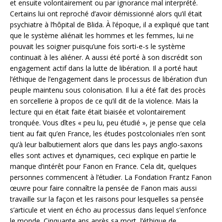
et ensuite volontairement ou par ignorance mal interprété.
Certains lui ont reproché d’avoir démissionné alors qu’il était
psychiatre à l’hôpital de Blida. À l’époque, il a expliqué que tant
que le système aliénait les hommes et les femmes, lui ne
pouvait les soigner puisqu’une fois sorti-e-s le système
continuait à les aliéner. A aussi été porté à son discrédit son
engagement actif dans la lutte de libération. Il a porté haut
l’éthique de l’engagement dans le processus de libération d’un
peuple maintenu sous colonisation. Il lui a été fait des procès
en sorcellerie à propos de ce qu’il dit de la violence. Mais la
lecture qui en était faite était biaisée et volontairement
tronquée. Vous dîtes « peu lu, peu étudié », je pense que cela
tient au fait qu’en France, les études postcoloniales n’en sont
qu’à leur balbutiement alors que dans les pays anglo-saxons
elles sont actives et dynamiques, ceci explique en partie le
manque d’intérêt pour Fanon en France. Cela dit, quelques
personnes commencent à l’étudier. La Fondation Frantz Fanon
œuvre pour faire connaître la pensée de Fanon mais aussi
travaille sur la façon et les raisons pour lesquelles sa pensée
s’articule et vient en écho au processus dans lequel s’enfonce
le monde. Cinquante ans après sa mort, l’éthique de