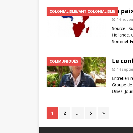
La paix
COLONIALISME/ANTICOLONIALISME
14 nove
Source : Su
Hollande, u
Sommet Fr
Le conf
COMMUNIQUÉS
14 septe
Entretien 
Groupe de 
Unies. Jou
1
2
…
5
»