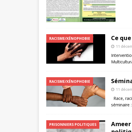
Ce que 
RACISME/XÉNOPHOBIE
11 décem
Interventi
Multicultu
Sémina
RACISME/XÉNOPHOBIE
11 décem
Race, raci
séminaire :
Ameer 
PRISONNIERS POLITIQUES
politi