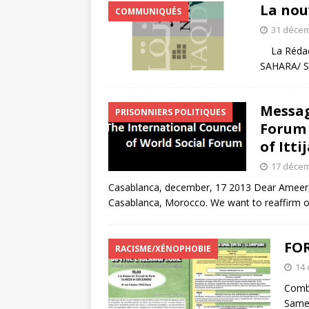
La nou
COMMUNIQUÉS
31 décem
La Rédact
SAHARA/ SA
Messag
PRISONNIERS POLITIQUES
Forum 
of Itt
17 décem
Casablanca, december, 17 2013 Dear Ameer, 
Casablanca, Morocco. We want to reaffirm ou
FO
RACISME/XÉNOPHOBIE
14
Comba
Samed