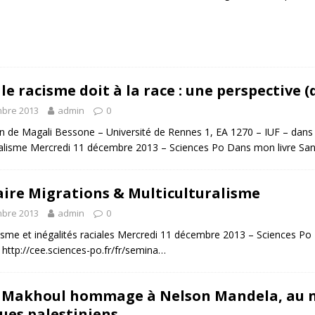
le racisme doit à la race : une perspective 
bre 2013
admin
0
on de Magali Bessone – Université de Rennes 1, EA 1270 – IUF – dans
ralisme Mercredi 11 décembre 2013 – Sciences Po Dans mon livre Sans d
ire Migrations & Multiculturalisme
bre 2013
admin
0
sme et inégalités raciales Mercredi 11 décembre 2013 – Sciences Po P
 http://cee.sciences-po.fr/fr/semina…
Makhoul hommage à Nelson Mandela, au n
ques palestiniens