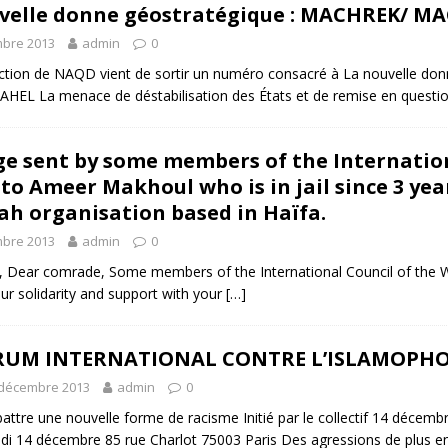
velle donne géostratégique : MACHREK/ M
bre 2013
admin
0
ion de NAQD vient de sortir un numéro consacré à La nouvelle d
HEL La menace de déstabilisation des États et de remise en question
e sent by some members of the Internation
to Ameer Makhoul who is in jail since 3 year
ijah organisation based in Haïfa.
bre 2013
admin
0
Dear comrade, Some members of the International Council of the W
r solidarity and support with your
[…]
RUM INTERNATIONAL CONTRE L’ISLAMOPHO
 décembre 2013
admin
0
ttre une nouvelle forme de racisme Initié par le collectif 14 décembr
i 14 décembre 85 rue Charlot 75003 Paris Des agressions de plus en