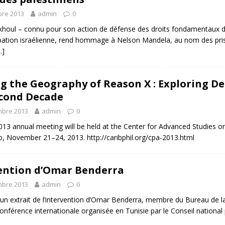
re 2013
admin
0
oul – connu pour son action de défense des droits fondamentaux des P
ation israélienne, rend hommage à Nelson Mandela, au nom des priso
…]
ng the Geography of Reason X : Exploring De
cond Decade
mbre 2013
admin
0
13 annual meeting will be held at the Center for Advanced Studies o
o, November 21–24, 2013. http://caribphil.org/cpa-2013.html
ention d’Omar Benderra
mbre 2013
admin
0
 un extrait de l’intervention d’Omar Benderra, membre du Bureau de l
conférence internationale organisée en Tunisie par le Conseil national 