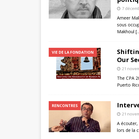
7 décemb
Ameer Makh
sous occup
Makhoul
[
Shifti
VIE DE LA FONDATION
Our Se
21 nove
The CPA 20
Puerto Ric
Interv
RENCONTRES
21 nove
A écouter,
lors de la 