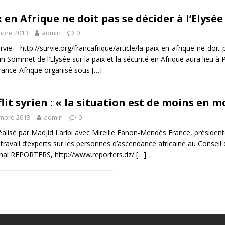
 en Afrique ne doit pas se décider à l’Elysée
mbre 2013
admin
0
rvie – http://survie.org/francafrique/article/la-paix-en-afrique-ne-doit-
n Sommet de l’Elysée sur la paix et la sécurité en Afrique aura lieu à P
ance-Afrique organisé sous
[…]
lit syrien : « la situation est de moins en moi
mbre 2013
admin
0
réalisé par Madjid Laribi avec Mireille Fanon-Mendès France, préside
travail d’experts sur les personnes d’ascendance africaine au Consei
rnal REPORTERS, http://www.reporters.dz/
[…]