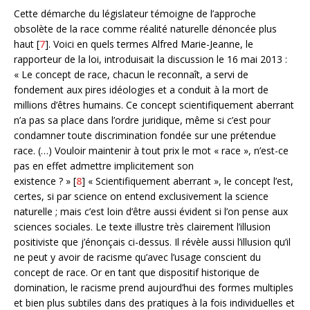
Cette démarche du législateur témoigne de l’approche
obsolète de la race comme réalité naturelle dénoncée plus
haut [
7
]. Voici en quels termes Alfred Marie-Jeanne, le
rapporteur de la loi, introduisait la discussion le 16 mai 2013 :
« Le concept de race, chacun le reconnaît, a servi de
fondement aux pires idéologies et a conduit à la mort de
millions d’êtres humains. Ce concept scientifiquement aberrant
n’a pas sa place dans l’ordre juridique, même si c’est pour
condamner toute discrimination fondée sur une prétendue
race. (…) Vouloir maintenir à tout prix le mot « race », n’est-ce
pas en effet admettre implicitement son
existence ? » [
8
] « Scientifiquement aberrant », le concept l’est,
certes, si par science on entend exclusivement la science
naturelle ; mais c’est loin d’être aussi évident si l’on pense aux
sciences sociales. Le texte illustre très clairement l’illusion
positiviste que j’énonçais ci-dessus. Il révèle aussi l’illusion qu’il
ne peut y avoir de racisme qu’avec l’usage conscient du
concept de race. Or en tant que dispositif historique de
domination, le racisme prend aujourd’hui des formes multiples
et bien plus subtiles dans des pratiques à la fois individuelles et