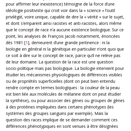
pour affirmer leur inexistence) témoigne de la force d’une
idéologie positiviste qui croit voir dans la « science » l’outil
privilégié, voire unique, capable de dire la « vérité » sur le sujet,
et dont s’emparent ainsi racistes et anti-racistes, alors même
que le concept de race n’a aucune existence biologique. Sur ce
point, les analyses de François Jacob notamment, énoncées
dès 1981 [
1
], demeurent d’une grande pertinence : ni la
biologie en général ni la génétique en particulier n’ont quoi que
ce soit à dire sur le concept de race, parce qu’il ne relève pas
de leur domaine. La question de la race est une question
socio-politique mais pas biologique. La biologie intervient pour
étudier les mécanismes physiologiques de différences visibles
ou de propriétés superficielles (dont on peut bien entendu
rendre compte en termes biologiques : la couleur de la peau
est bien liée aux molécules de mélanine dont on peut étudier
la synthèse), ou pour associer des gènes ou groupes de gènes
à des protéines impliquées dans certains phénotypes (les
systèmes des groupes sanguins par exemple). Mais la
question des races implique de se demander comment ces
différences phénotypiques en sont venues à être désignées