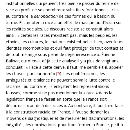
institutionnelles qui peuvent très bien se passer du terme de
race au profit de ses nombreux substituts fonctionnels : c’est
au contraire la
dénonciation
de ces formes qui a besoin du
terme. Escamoter la race a un effet de masque ou d’écran sur
les réalités sociales. Le discours raciste se construit alors
ainsi : « certes les races n’existent pas, mais les peuples, les
ethnies, les cultures, les nations existent bel et bien, avec leurs
identités incompatibles et qu’il faut protéger de tout contact et
de tout mélange sous peine de dégénérescence ». Étienne
Balibar, qui menait déjà cette analyse il y a plus de vingt ans,
concluait : « Face à cette dérive, il faut, me semble-t-il, appeler
les choses ‘par leur nom’ » [
9
]. Les euphémismes, les
ambiguïtés et le silence ne peuvent servir la lutte contre le
racisme ; au contraire, ils enkystent les représentations
fausses, comme si ne pas mentionner la « race » dans la
législation française faisait en sorte que la France soit
désormais « au-delà des races ». Au contraire, il faut faire face
à la construction raciale en France, il faut se donner les
moyens de diagnostiquer et de mesurer les discriminations, les
inégalités, les dominations, pour transformer la France, petit à