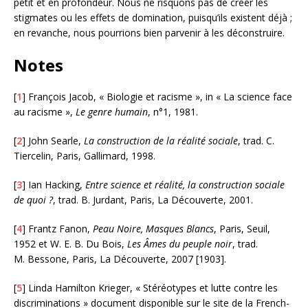
petit et en profondeur. Nous ne risquons pas de créer les
stigmates ou les effets de domination, puisqu’ils existent déjà ;
en revanche, nous pourrions bien parvenir à les déconstruire.
Notes
[
1
] François Jacob, « Biologie et racisme », in « La science face
au racisme »,
Le genre humain
, n°1, 1981.
[
2
] John Searle,
La construction de la réalité sociale
, trad. C.
Tiercelin, Paris, Gallimard, 1998.
[
3
] Ian Hacking,
Entre science et réalité, la construction sociale
de quoi ?
, trad. B. Jurdant, Paris, La Découverte, 2001.
[
4
] Frantz Fanon,
Peau Noire, Masques Blancs
, Paris, Seuil,
1952 et W. E. B. Du Bois,
Les Âmes du peuple noir
, trad.
M. Bessone, Paris, La Découverte, 2007 [1903].
[
5
] Linda Hamilton Krieger, « Stéréotypes et lutte contre les
discriminations » document disponible sur le site de la French-