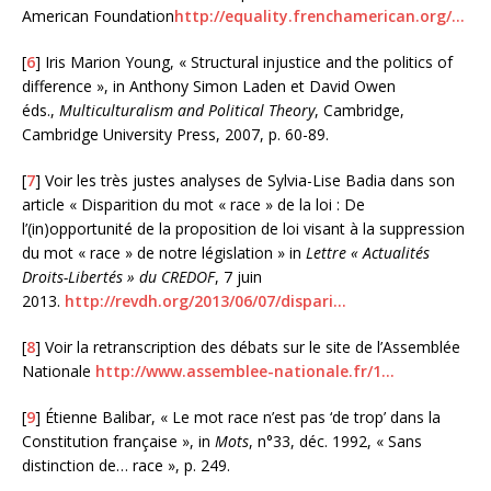
American Foundation
http://equality.frenchamerican.org/…
[
6
] Iris Marion Young, « Structural injustice and the politics of
difference », in Anthony Simon Laden et David Owen
éds.,
Multiculturalism and Political Theory
, Cambridge,
Cambridge University Press, 2007, p. 60-89.
[
7
] Voir les très justes analyses de Sylvia-Lise Badia dans son
article « Disparition du mot « race » de la loi : De
l’(in)opportunité de la proposition de loi visant à la suppression
du mot « race » de notre législation » in
Lettre « Actualités
Droits-Libertés » du CREDOF
, 7 juin
2013.
http://revdh.org/2013/06/07/dispari…
[
8
] Voir la retranscription des débats sur le site de l’Assemblée
Nationale
http://www.assemblee-nationale.fr/1…
[
9
] Étienne Balibar, « Le mot race n’est pas ‘de trop’ dans la
Constitution française », in
Mots
, n°33, déc. 1992, « Sans
distinction de… race », p. 249.