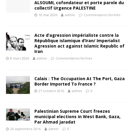
ALSOUMI, cofondateur et porte parole du
collectif Urgence PALESTINE
10 mai 2026
admin
Commentaires fermés
Acte d’agression impérialiste contre la
République islamique d’Iran/ Imperialist
Agression act against Islamic Republic of
Iran
8 mars 2026
admin
Commentaires fermés
Calais : The Occupation At The Port, Gaza
Border Imported To France ?
21 octobre 2016
admin
0
Palestinian Supreme Court freezes
municipal elections in West Bank, Gaza,
Par Ahmad Jaradat
26 septembre 2016
admin
0