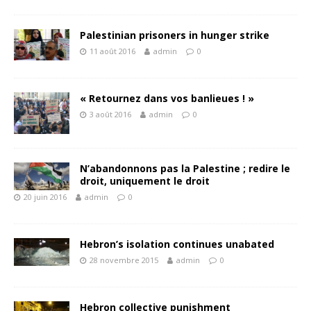
Palestinian prisoners in hunger strike
11 août 2016
admin
0
« Retournez dans vos banlieues ! »
3 août 2016
admin
0
N’abandonnons pas la Palestine ; redire le
droit, uniquement le droit
20 juin 2016
admin
0
Hebron’s isolation continues unabated
28 novembre 2015
admin
0
Hebron collective punishment