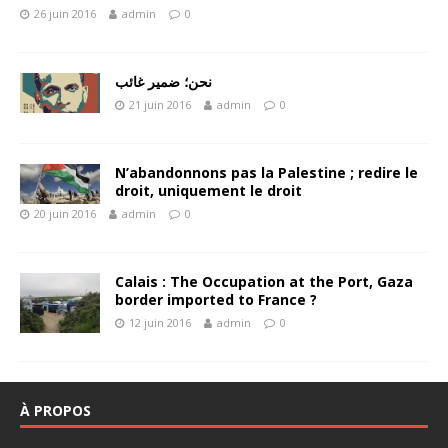
26 juin 2016
admin
0
نحن؛ ضمير غائب
21 juin 2016
admin
0
N’abandonnons pas la Palestine ; redire le
droit, uniquement le droit
20 juin 2016
admin
0
Calais : The Occupation at the Port, Gaza
border imported to France ?
12 juin 2016
admin
0
À PROPOS