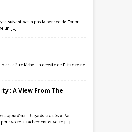
nalyse suivant pas à pas la pensée de Fanon
mme un
[…]
n est d’être lâché. La densité de l’Histoire ne
sity : A View From The
n aujourd’hui : Regards croisés » Par
pour votre attachement et votre
[…]