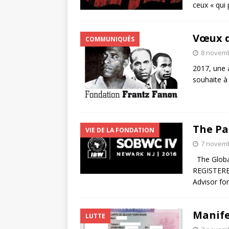
ceux « qui 
Vœux d
COMMUNIQUÉS
8 novem
2017, une 
souhaite à
The Pa
VIE DE LA FONDATION
7 novem
The Globa
REGISTERED
Advisor fo
Manifes
LUTTE