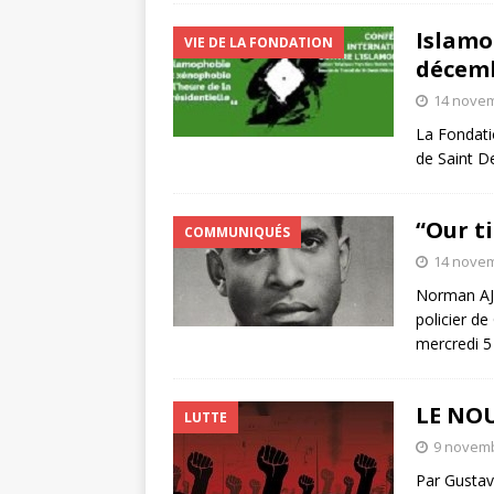
Islamo
VIE DE LA FONDATION
décem
14 nove
La Fondatio
de Saint D
“Our t
COMMUNIQUÉS
14 nove
Norman AJA
policier d
mercredi 
LE NO
LUTTE
9 novem
Par Gustav