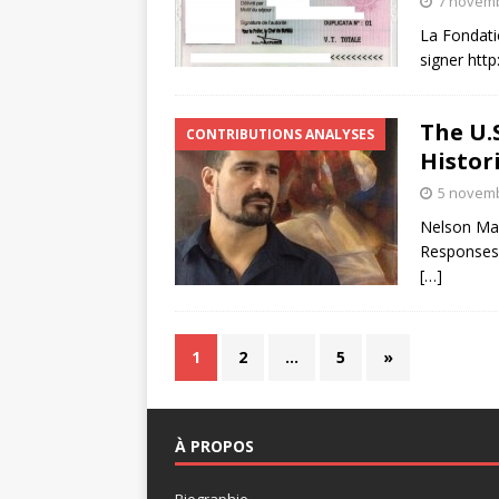
7 novem
La Fondatio
signer htt
The U.S
CONTRIBUTIONS ANALYSES
Histor
5 novem
Nelson Mal
Responses t
[…]
1
2
…
5
»
À PROPOS