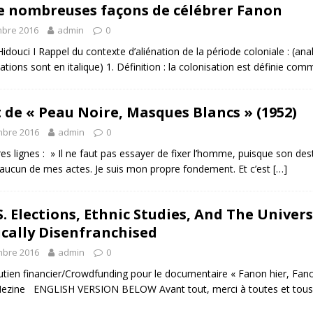
 de nombreuses façons de célébrer Fanon
bre 2016
admin
0
idouci I Rappel du contexte d’aliénation de la période coloniale : (a
tations sont en italique) 1. Définition : la colonisation est définie co
t de « Peau Noire, Masques Blancs » (1952)
mbre 2016
admin
0
es lignes : » Il ne faut pas essayer de fixer l’homme, puisque son desti
aucun de mes actes. Je suis mon propre fondement. Et c’est
[…]
S. Elections, Ethnic Studies, And The Univer
ically Disenfranchised
mbre 2016
admin
0
utien financier/Crowdfunding pour le documentaire « Fanon hier, Fano
ezine ENGLISH VERSION BELOW Avant tout, merci à toutes et tous 