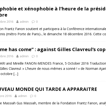
phobie et xénophobie à l’heure de la préside
bre
mbre 2016
admin
0
n Frantz Fanon soutient et participera à la Conférence internationale
enis (métro Porte de Paris)-, le dimanche 18 décembre 2016. Cette co
ime has come” : against Gilles Clavreul’s co
mbre 2016
admin
0
RI and Mireille FANON-MENDES France, 5 October 2016 Traduction an
e Gilles Clavreul :« L’heure de nous-mêmes a sonné ! » de Norman Ajar
5 octobre
[…]
UVEAU MONDE QUI TARDE A APPARAITRE
bre 2016
admin
0
e Massiah Gus Massiah, membre de la Fondation Frantz Fanon, analyse 