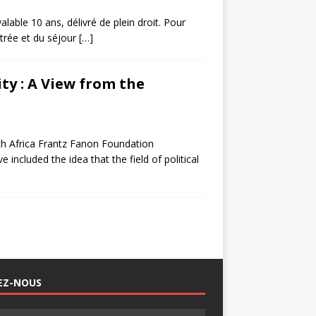
lable 10 ans, délivré de plein droit. Pour
ntrée et du séjour
[…]
ity : A View from the
h Africa Frantz Fanon Foundation
 included the idea that the field of political
EZ-NOUS