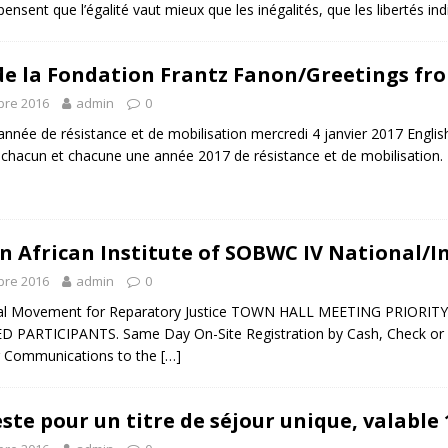
pensent que l’égalité vaut mieux que les inégalités, que les libertés ind
e la Fondation Frantz Fanon/Greetings fr
bre 2016
admin
0
année de résistance et de mobilisation mercredi 4 janvier 2017 Engli
 chacun et chacune une année 2017 de résistance et de mobilisation.
n African Institute of SOBWC IV National/I
bre 2016
admin
0
l Movement for Reparatory Justice TOWN HALL MEETING PRIORIT
 PARTICIPANTS. Same Day On-Site Registration by Cash, Check or C
r Communications to the
[…]
te pour un titre de séjour unique, valable 1