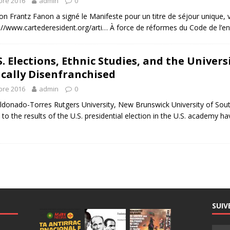
bre 2016
admin
0
n Frantz Fanon a signé le Manifeste pour un titre de séjour unique, va
p://www.cartederesident.org/arti… À force de réformes du Code de l’e
. Elections, Ethnic Studies, and the Univers
ically Disenfranchised
bre 2016
admin
0
donado-Torres Rutgers University, New Brunswick University of Sout
o the results of the U.S. presidential election in the U.S. academy have
SUIV