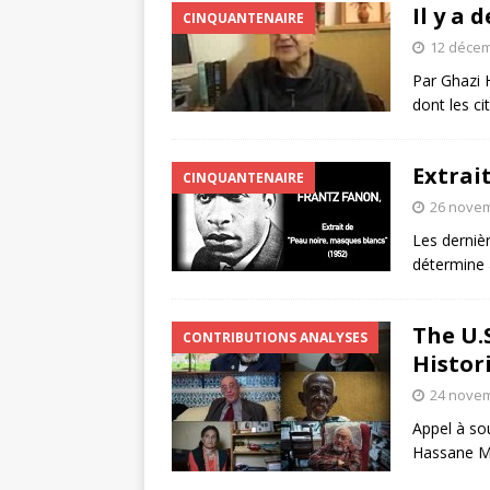
Il y a
CINQUANTENAIRE
12 décem
Par Ghazi H
dont les ci
Extrai
CINQUANTENAIRE
26 nove
Les dernièr
détermine 
The U.
CONTRIBUTIONS ANALYSES
Histor
24 nove
Appel à so
Hassane M