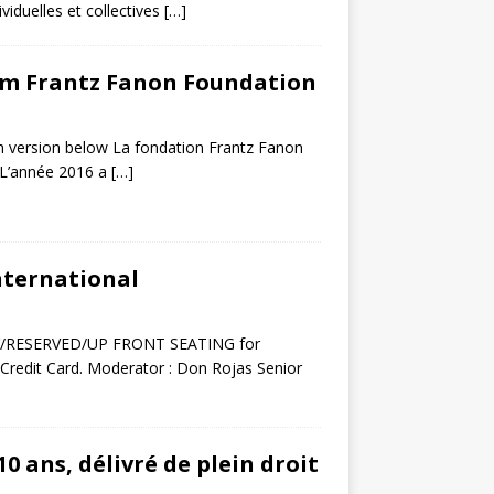
ividuelles et collectives
[…]
om Frantz Fanon Foundation
sh version below La fondation Frantz Fanon
 L’année 2016 a
[…]
nternational
Y/RESERVED/UP FRONT SEATING for
redit Card. Moderator : Don Rojas Senior
0 ans, délivré de plein droit