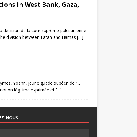
tions in West Bank, Gaza,
 décision de la cour suprême palestinienne
d the division between Fatah and Hamas
[…]
Abymes, Yoann, jeune guadeloupéen de 15
émotion légitime exprimée et
[…]
EZ-NOUS