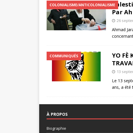
Palest
COLONIALISME/ANTICOLONIALISME
Par Ah
26 septe
Ahmad Jara
concernant
YO FÈ
COMMUNIQUÉS
TRAVA
13 septe
Le 13 sept
ans, a été
À PROPOS
Biographie