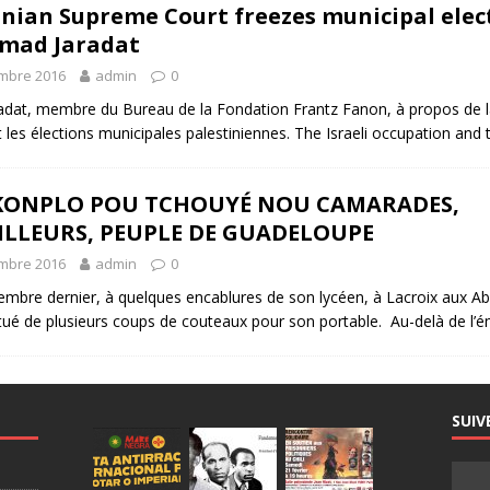
inian Supreme Court freezes municipal elec
mad Jaradat
mbre 2016
admin
0
dat, membre du Bureau de la Fondation Frantz Fanon, à propos de la
 les élections municipales palestiniennes. The Israeli occupation an
 KONPLO POU TCHOUYÉ NOU CAMARADES,
ILLEURS, PEUPLE DE GUADELOUPE
mbre 2016
admin
0
embre dernier, à quelques encablures de son lycéen, à Lacroix aux 
 tué de plusieurs coups de couteaux pour son portable. Au-delà de l’
SUIV