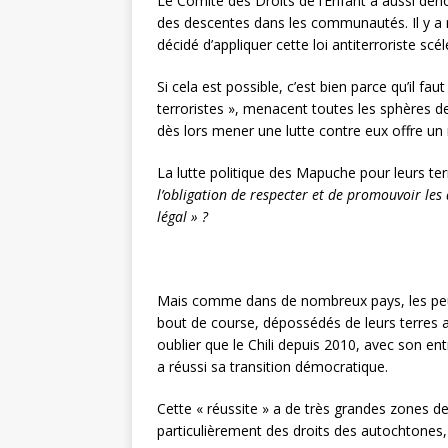
Le Comité des Droits de l’Enfant a aussi déno
des descentes dans les communautés. Il y a
décidé d’appliquer cette loi antiterroriste s
Si cela est possible, c’est bien parce qu’il fa
terroristes », menacent toutes les sphères de 
dès lors mener une lutte contre eux offre un 
La lutte politique des Mapuche pour leurs terr
l’obligation de respecter et de promouvoir les
légal » ?
Mais comme dans de nombreux pays, les peupl
bout de course, dépossédés de leurs terres a
oublier que le Chili depuis 2010, avec son e
a réussi sa transition démocratique.
Cette « réussite » a de très grandes zones de 
particulièrement des droits des autochtones