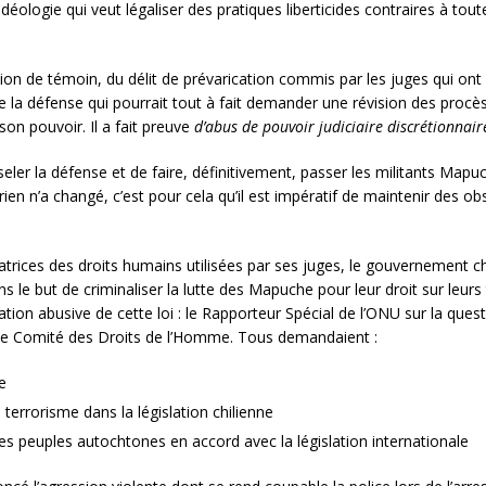
déologie qui veut légaliser des pratiques liberticides contraires à to
nation de témoin, du délit de prévarication commis par les juges qui o
e la défense qui pourrait tout à fait demander une révision des procès.
on pouvoir. Il a fait preuve
d’abus de pouvoir judiciaire discrétionnair
eler la défense et de faire, définitivement, passer les militants Mapu
s rien n’a changé, c’est pour cela qu’il est impératif de maintenir des o
atrices des droits humains utilisées par ses juges, le gouvernement chil
ans le but de criminaliser la lutte des Mapuche pour leur droit sur leu
ation abusive de cette loi : le Rapporteur Spécial de l’ONU sur la que
 le Comité des Droits de l’Homme. Tous demandaient :
te
 terrorisme dans la législation chilienne
des peuples autochtones en accord avec la législation internationale