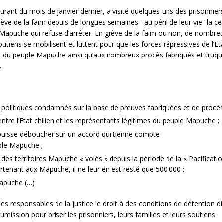
rant du mois de janvier dernier, a visité quelques-uns des prisonniers
ève de la faim depuis de longues semaines –au péril de leur vie- la ces
 Mapuche qui refuse d’arrêter. En grève de la faim ou non, de nombre
ns se mobilisent et luttent pour que les forces répressives de l’Eta
ion du peuple Mapuche ainsi qu’aux nombreux procès fabriqués et truq
.
s politiques condamnés sur la base de preuves fabriquées et de procès
entre l’Etat chilien et les représentants légitimes du peuple Mapuche ;
puisse déboucher sur un accord qui tienne compte
le Mapuche ;
es territoires Mapuche « volés » depuis la période de la « Pacificati
artenant aux Mapuche, il ne leur en est resté que 500.000 ;
 Mapuche (…)
des responsables de la justice le droit à des conditions de détention dig
mission pour briser les prisonniers, leurs familles et leurs soutiens.