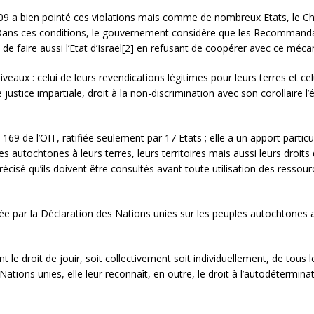
09 a bien pointé ces violations mais comme de nombreux Etats, le Chil
. Dans ces conditions, le gouvernement considère que les Recommandati
nt de faire aussi l’Etat d’Israël[2] en refusant de coopérer avec ce mé
veaux : celui de leurs revendications légitimes pour leurs terres et celu
justice impartiale, droit à la non-discrimination avec son corollaire l’ég
 169 de l’OIT, ratifiée seulement par 17 Etats ; elle a un apport particul
utochtones à leurs terres, leurs territoires mais aussi leurs droits de p
cisé qu’ils doivent être consultés avant toute utilisation des ressources
ée par la Déclaration des Nations unies sur les peuples autochtones 
 le droit de jouir, soit collectivement soit individuellement, de tous l
ons unies, elle leur reconnaît, en outre, le droit à l’autodéterminatio