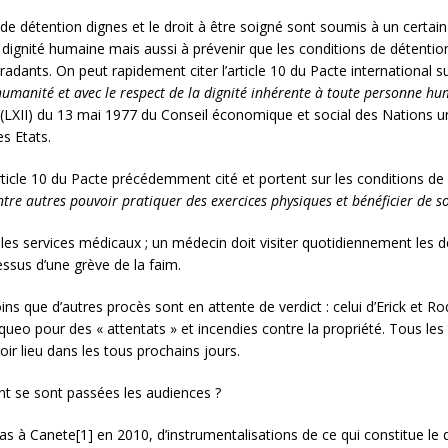
ns de détention dignes et le droit à être soigné sont soumis à un cer
 dignité humaine mais aussi à prévenir que les conditions de détention
ants. On peut rapidement citer l’article 10 du Pacte international sur 
 humanité et avec le respect de la dignité inhérente à toute personne h
 (LXII) du 13 mai 1977 du Conseil économique et social des Nations un
es Etats.
article 10 du Pacte précédemment cité et portent sur les conditions de
tre autres pouvoir pratiquer des exercices physiques et bénéficier de sor
r les services médicaux ; un médecin doit visiter quotidiennement les 
essus d’une grève de la faim.
ns que d’autres procès sont en attente de verdict : celui d’Erick et 
lqueo pour des « attentats » et incendies contre la propriété. Tous le
oir lieu dans les tous prochains jours.
t se sont passées les audiences ?
s à Canete[1] en 2010, d’instrumentalisations de ce qui constitue le 