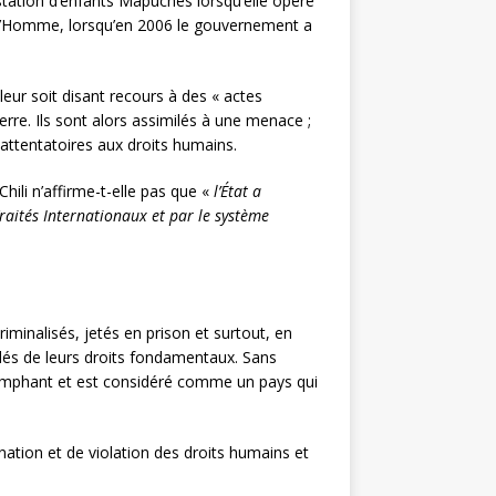
estation d’enfants Mapuches lorsqu’elle opère
 l’Homme, lorsqu’en 2006 le gouvernement a
 leur soit disant recours à des « actes
erre. Ils sont alors assimilés à une menace ;
 attentatoires aux droits humains.
hili n’affirme-t-elle pas que «
l’État a
raités Internationaux et par le système
inalisés, jetés en prison et surtout, en
édés de leurs droits fondamentaux. Sans
riomphant et est considéré comme un pays qui
ination et de violation des droits humains et