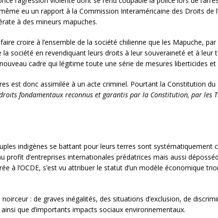
ncé l’agression violente dont se rend coupable la police lors de l’arr
 même eu un rapport à la Commission Interaméricaine des Droits de
célérate à des mineurs mapuches.
ut faire croire à l’ensemble de la société chilienne que les Mapuche, par
la société en revendiquant leurs droits à leur souveraineté et à leur t
nouveau cadre qui légitime toute une série de mesures liberticides et
es est donc assimilée à un acte criminel. Pourtant la Constitution du C
 droits fondamentaux reconnus et garantis par la Constitution, par les T
es indigènes se battant pour leurs terres sont systématiquement crim
u profit d’entreprises internationales prédatrices mais aussi déposs
ntrée à l’OCDE, s’est vu attribuer le statut d’un modèle économique t
noirceur : de graves inégalités, des situations d’exclusion, de discrim
, ainsi que d’importants impacts sociaux environnementaux.