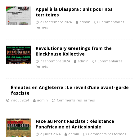
Appel à la Diaspora : unis pour nos
territoires
20 septembre 2024
admin
Commentaires
fermés
Revolutionary Greetings from the
Blackhouse Kollective
7 septembre 2024
admin
Commentaires
fermés
Émeutes en Angleterre : Le réveil d’une avant-garde
fasciste
7 août 2024
admin
Commentaires fermés
Face au Front Fasciste : Résistance
Panafricaine et Anticoloniale
2 juillet 2024
admin
Commentaires fermés