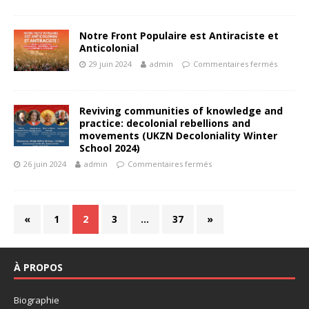
Notre Front Populaire est Antiraciste et
Anticolonial
29 juin 2024
admin
Commentaires fermés
Reviving communities of knowledge and
practice: decolonial rebellions and
movements (UKZN Decoloniality Winter
School 2024)
26 juin 2024
admin
Commentaires fermés
«
1
2
3
…
37
»
À PROPOS
Biographie