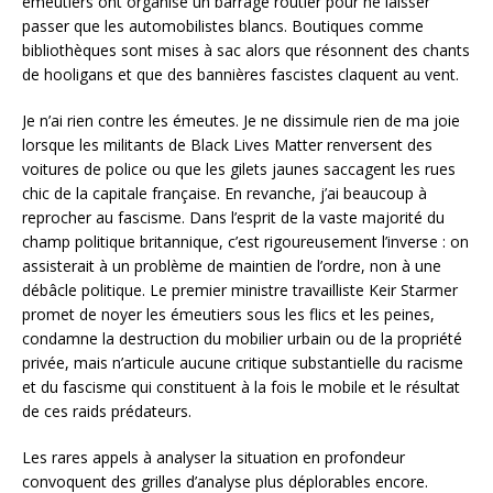
émeutiers ont organisé un barrage routier pour ne laisser
passer que les automobilistes blancs. Boutiques comme
bibliothèques sont mises à sac alors que résonnent des chants
de hooligans et que des bannières fascistes claquent au vent.
Je n’ai rien contre les émeutes. Je ne dissimule rien de ma joie
lorsque les militants de Black Lives Matter renversent des
voitures de police ou que les gilets jaunes saccagent les rues
chic de la capitale française. En revanche, j’ai beaucoup à
reprocher au fascisme. Dans l’esprit de la vaste majorité du
champ politique britannique, c’est rigoureusement l’inverse : on
assisterait à un problème de maintien de l’ordre, non à une
débâcle politique. Le premier ministre travailliste Keir Starmer
promet de noyer les émeutiers sous les flics et les peines,
condamne la destruction du mobilier urbain ou de la propriété
privée, mais n’articule aucune critique substantielle du racisme
et du fascisme qui constituent à la fois le mobile et le résultat
de ces raids prédateurs.
Les rares appels à analyser la situation en profondeur
convoquent des grilles d’analyse plus déplorables encore.