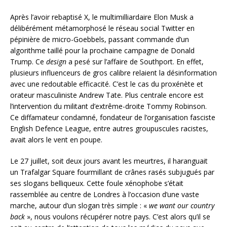
Après l’avoir rebaptisé X, le multimilliardaire Elon Musk a
délibérément métamorphosé le réseau social Twitter en
pépinière de micro-Goebbels, passant commande d’un
algorithme taillé pour la prochaine campagne de Donald
Trump. Ce
design
a pesé sur l’affaire de Southport. En effet,
plusieurs influenceurs de gros calibre relaient la désinformation
avec une redoutable efficacité. C’est le cas du proxénète et
orateur masculiniste Andrew Tate. Plus centrale encore est
l’intervention du militant d’extrême-droite Tommy Robinson.
Ce diffamateur condamné, fondateur de l’organisation fasciste
English Defence League, entre autres groupuscules racistes,
avait alors le vent en poupe.
Le 27 juillet, soit deux jours avant les meurtres, il haranguait
un Trafalgar Square fourmillant de crânes rasés subjugués par
ses slogans belliqueux. Cette foule xénophobe s’était
rassemblée au centre de Londres à l’occasion d’une vaste
marche, autour d’un slogan très simple : «
we want our country
back
», nous voulons récupérer notre pays. C’est alors qu’il se