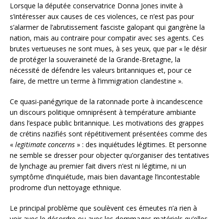
Lorsque la députée conservatrice Donna Jones invite à
s’intéresser aux causes de ces violences, ce n’est pas pour
s’alarmer de l’abrutissement fasciste galopant qui gangrène la
nation, mais au contraire pour compatir avec ses agents. Ces
brutes vertueuses ne sont mues, à ses yeux, que par « le désir
de protéger la souveraineté de la Grande-Bretagne, la
nécessité de défendre les valeurs britanniques et, pour ce
faire, de mettre un terme à l’immigration clandestine ».
Ce quasi-panégyrique de la ratonnade porte à incandescence
un discours politique omniprésent à température ambiante
dans l’espace public britannique. Les motivations des grappes
de crétins nazifiés sont répétitivement présentées comme des
«
legitimate concerns
» : des inquiétudes légitimes. Et personne
ne semble se dresser pour objecter qu’organiser des tentatives
de lynchage au premier fait divers n’est ni légitime, ni un
symptôme d’inquiétude, mais bien davantage l’incontestable
prodrome d’un nettoyage ethnique.
Le principal problème que soulèvent ces émeutes n’a rien à
voir avec le désordre ou avec les dommages matériels qu’elles