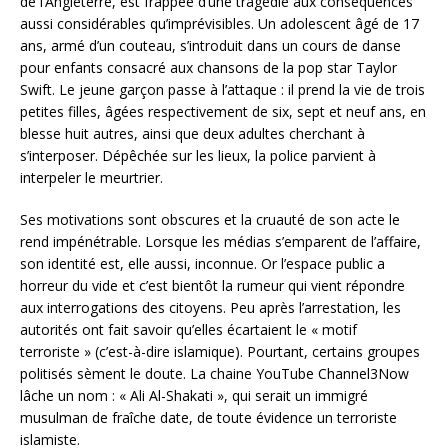
de l’Angleterre, est frappée d’une tragédie aux conséquences
aussi considérables qu’imprévisibles. Un adolescent âgé de 17
ans, armé d’un couteau, s’introduit dans un cours de danse
pour enfants consacré aux chansons de la pop star Taylor
Swift. Le jeune garçon passe à l’attaque : il prend la vie de trois
petites filles, âgées respectivement de six, sept et neuf ans, en
blesse huit autres, ainsi que deux adultes cherchant à
s’interposer. Dépêchée sur les lieux, la police parvient à
interpeler le meurtrier.
Ses motivations sont obscures et la cruauté de son acte le
rend impénétrable. Lorsque les médias s’emparent de l’affaire,
son identité est, elle aussi, inconnue. Or l’espace public a
horreur du vide et c’est bientôt la rumeur qui vient répondre
aux interrogations des citoyens. Peu après l’arrestation, les
autorités ont fait savoir qu’elles écartaient le « motif
terroriste » (c’est-à-dire islamique). Pourtant, certains groupes
politisés sèment le doute. La chaine YouTube Channel3Now
lâche un nom : « Ali Al-Shakati », qui serait un immigré
musulman de fraîche date, de toute évidence un terroriste
islamiste.