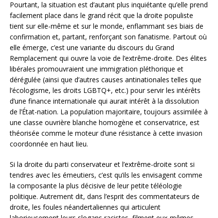
Pourtant, la situation est d’autant plus inquiétante qu’elle prend
facilement place dans le grand récit que la droite populiste
tient sur elle-même et sur le monde, enflammant ses biais de
confirmation et, partant, renforçant son fanatisme. Partout où
elle émerge, c’est une variante du discours du Grand
Remplacement qui ouvre la voie de l’extrême-droite. Des élites
libérales promouvraient une immigration pléthorique et
dérégulée (ainsi que d’autres causes antinationales telles que
l’écologisme, les droits LGBTQ+, etc.) pour servir les intérêts
d’une finance internationale qui aurait intérêt à la dissolution
de l’État-nation. La population majoritaire, toujours assimilée à
une classe ouvrière blanche homogène et conservatrice, est
théorisée comme le moteur d’une résistance à cette invasion
coordonnée en haut lieu.
Si la droite du parti conservateur et l’extrême-droite sont si
tendres avec les émeutiers, c’est qu’ils les envisagent comme
la composante la plus décisive de leur petite téléologie
politique. Autrement dit, dans l’esprit des commentateurs de
droite, les foules néandertaliennes qui articulent
laborieusement leurs slogans racistes, filment eux-mêmes