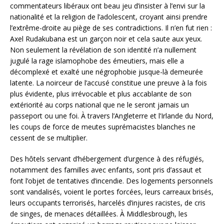
commentateurs libéraux ont beau jeu d’insister à l’envi sur la
nationalité et la religion de l’adolescent, croyant ainsi prendre
l’extrême-droite au piège de ses contradictions. Il n’en fut rien :
Axel Rudakubana est un garçon noir et cela saute aux yeux.
Non seulement la révélation de son identité n’a nullement
jugulé la rage islamophobe des émeutiers, mais elle a
décomplexé et exalté une négrophobie jusque-là demeurée
latente. La noirceur de l’accusé constitue une preuve à la fois
plus évidente, plus irrévocable et plus accablante de son
extériorité au corps national que ne le seront jamais un
passeport ou une foi. À travers l’Angleterre et l’Irlande du Nord,
les coups de force de meutes suprémacistes blanches ne
cessent de se multiplier.
Des hôtels servant d’hébergement d’urgence à des réfugiés,
notamment des familles avec enfants, sont pris d’assaut et
font l’objet de tentatives d’incendie. Des logements personnels
sont vandalisés, voient le portes forcées, leurs carreaux brisés,
leurs occupants terrorisés, harcelés d’injures racistes, de cris
de singes, de menaces détaillées. À Middlesbrough, les