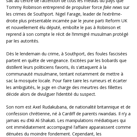
sait au centre de l’attention de tous les médias du pays que
Tommy Robinson entreprend de propulser force
fake news
sur
les crimes de Southport. Nigel Farage, leader de l’extrême-
droite plus présentable incarnée par le jeune parti Reform UK
et nouvellement élu député, emboîte le pas à Robinson et
reprend à son compte le récit de l’immigré musulman protégé
par les autorités.
Dès le lendemain du crime, à Southport, des foules fascisées
partent en quête de vengeance. Excitées par les bobards que
distillent leurs politiciens favoris, ils s’attaquent à la
communauté musulmane, tentant notamment de mettre à
sac la mosquée locale. Pour faire taire les rumeurs et écarter
les ambigüités, le juge en charge des meurtres des fillettes
décide alors de divulguer l’identité du suspect.
Son nom est Axel Rudakubana, de nationalité britannique et de
confession chrétienne, né à Cardiff de parents rwandais. Il n’y a
jamais eu d’Ali Al-Shakati. Les manipulations médiatiques qui
ont immédiatement accompagné l’affaire apparaissent comme
dénuées du moindre fondement. Cependant, les