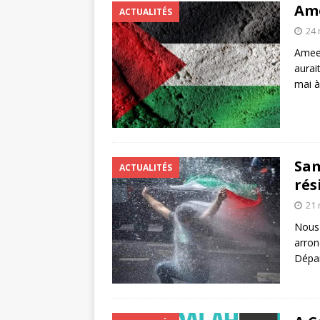
Ame
ACTUALITÉS
24 
Ameer
aurai
mai 
Sam
ACTUALITÉS
rés
21 
Nous 
arron
Dépar