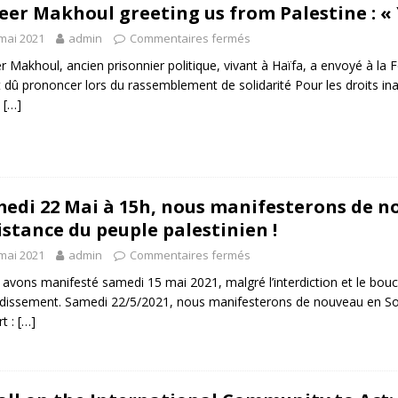
er Makhoul greeting us from Palestine : «
mai 2021
admin
Commentaires fermés
 Makhoul, ancien prisonnier politique, vivant à Haïfa, a envoyé à la F
t dû prononcer lors du rassemblement de solidarité Pour les droits in
à
[…]
edi 22 Mai à 15h, nous manifesterons de no
istance du peuple palestinien !
mai 2021
admin
Commentaires fermés
avons manifesté samedi 15 mai 2021, malgré l’interdiction et le bou
dissement. Samedi 22/5/2021, nous manifesterons de nouveau en Souti
t :
[…]