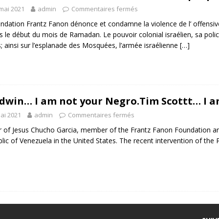
mai 2021
admin
Commentaires fermés
ndation Frantz Fanon dénonce et condamne la violence de l’ offensive 
s le début du mois de Ramadan. Le pouvoir colonial israélien, sa polic
s; ainsi sur l’esplanade des Mosquées, l’armée israélienne
[…]
dwin… I am not your Negro.Tim Scottt… I 
ai 2021
admin
Commentaires fermés
r of Jesus Chucho Garcia, member of the Frantz Fanon Foundation an
lic of Venezuela in the United States. The recent intervention of the 