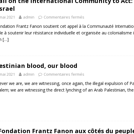
all on the International Community to Act: 
Israel
mai 2021
admin
Commentaires fermés
ndation Frantz Fanon soutient cet appel à la Communauté Internationa
le à soutenir leur résistance individuelle et organisée au colonialisme i
n
[…]
estinian blood, our blood
mai 2021
admin
Commentaires fermés
ver we are, we are witnessing, once again, the illegal expulsion of Pa
alem; we are witnessing the direct lynching of an Arab Palestinian, the
Fondation Frantz Fanon aux côtés du peupl