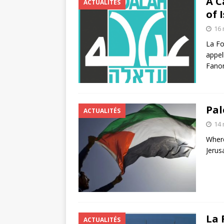
A C
ACTUALITÉS
of 
16 
La Fo
appel
Fano
Pal
ACTUALITÉS
14 
Where
Jerus
La 
ACTUALITÉS