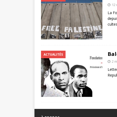
12 
La Fo
depui
culte
Bal
ACTUALITÉS
2 m
Lette
Repub