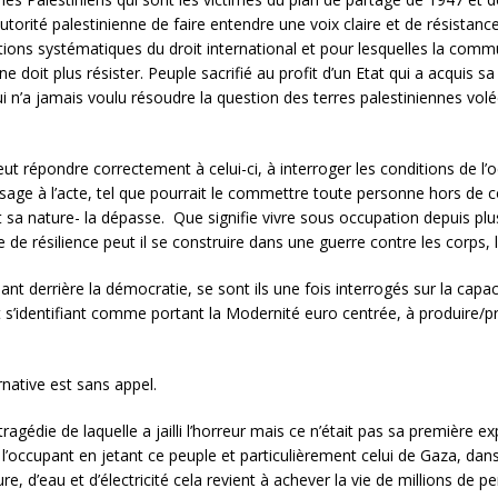
’Autorité palestinienne de faire entendre une voix claire et de résistan
lations systématiques du droit international et pour lesquelles la comm
 ne doit plus résister. Peuple sacrifié au profit d’un Etat qui a acquis 
 n’a jamais voulu résoudre la question des terres palestiniennes volée
eut répondre correctement à celui-ci, à interroger les conditions de l
age à l’acte, tel que pourrait le commettre toute personne hors de 
t sa nature- la dépasse. Que signifie vivre sous occupation depuis plu
de résilience peut il se construire dans une guerre contre les corps,
t derrière la démocratie, se sont ils une fois interrogés sur la capaci
 s’identifiant comme portant la Modernité euro centrée, à produire/p
ernative est sans appel.
agédie de laquelle a jailli l’horreur mais ce n’était pas sa première exp
r l’occupant en jetant ce peuple et particulièrement celui de Gaza, dan
ure, d’eau et d’électricité cela revient à achever la vie de millions de pe