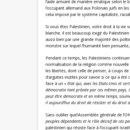
l’aide arrivant de manière erratique selon le 
l’occupant allemand aux Polonais juifs en les
celui imposé par le système capitaliste, racial 
Si vous êtes Palestinien, votre droit à la vie 
blanche. Il est beaucoup exigé du Palestinien 
aussi bien par une grande majorité des poli
monstre sur lequel l’humanité bien pensante,
Pendant ce temps, les Palestiniens continue
normalisation de la religion comme nouvelle ca
les libertés, dont celle de penser, à coups de
d’arguties inutiles pour savoir si ce qui a ét
face à un «
Etat qui, avec les Etats-Unis et ce
démocratie tant prônée par ces mêmes pays. Un
peut être démocrate et en même temps, soumett
il aujourd’hui du droit de résister et du droit 
Sans oublier quel’Assemblée générale de l’O
peuples dépendants et le rôle décisif de ces p
palestinien qui résiste face à l’occupant isra