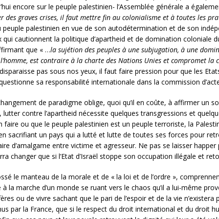
d’hui encore sur le peuple palestinien- l’Assemblée générale a égalem
iter des graves crises, il faut mettre fin au colonialisme et à toutes les 
 du peuple palestinien en vue de son autodétermination et de son indé
ux qui cautionnent la politique d’apartheid et de domination coloniale 
ffirmant que « …
la sujétion des peuples à une subjugation, à une domin
l’homme, est contraire à la charte des Nations Unies et compromet la c
disparaisse pas sous nos yeux, il faut faire pression pour que les Etats
estionne sa responsabilité internationale dans la commission d’actes i
hangement de paradigme oblige, quoi qu’il en coûte, à affirmer un sout
, lutter contre l’apartheid nécessite quelques transgressions et quelq
 faire ou que le peuple palestinien est un peuple terroriste, la Palesti
en sacrifiant un pays qui a lutté et lutte de toutes ses forces pour re
faire d’amalgame entre victime et agresseur. Ne pas se laisser happer
ra changer que si l’Etat d’Israël stoppe son occupation illégale et ret
ossé le manteau de la morale et de « la loi et de l’ordre », comprennen
ire à la marche d’un monde se ruant vers le chaos qu’il a lui-même pr
ères ou de vivre sachant que le pari de l’espoir et de la vie n’existera
s par la France, que si le respect du droit international et du droit h