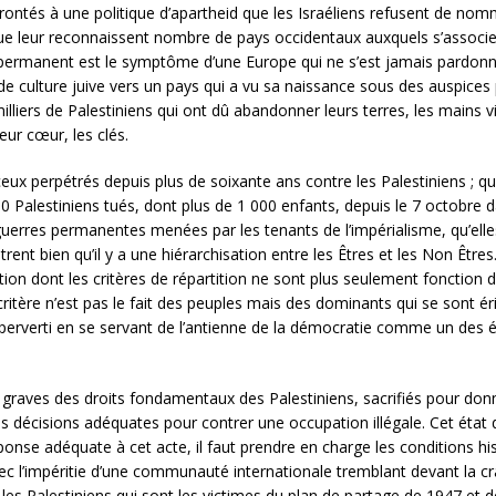
ntés à une politique d’apartheid que les Israéliens refusent de nommer
 que leur reconnaissent nombre de pays occidentaux auxquels s’associent
âce permanent est le symptôme d’une Europe qui ne s’est jamais pardonn
e culture juive vers un pays qui a vu sa naissance sous des auspices
lliers de Palestiniens qui ont dû abandonner leurs terres, les mains 
eur cœur, les clés.
ceux perpétrés depuis plus de soixante ans contre les Palestiniens ; q
0 Palestiniens tués, dont plus de 1 000 enfants, depuis le 7 octobre
guerres permanentes menées par les tenants de l’impérialisme, qu’elles
rent bien qu’il y a une hiérarchisation entre les Êtres et les Non Êtr
n dont les critères de répartition ne sont plus seulement fonction de
e critère n’est pas le fait des peuples mais des dominants qui se son
nt perverti en se servant de l’antienne de la démocratie comme un des 
s graves des droits fondamentaux des Palestiniens, sacrifiés pour d
 décisions adéquates pour contrer une occupation illégale. Cet état de
nse adéquate à cet acte, il faut prendre en charge les conditions hi
ec l’impéritie d’une communauté internationale tremblant devant la crai
 les Palestiniens qui sont les victimes du plan de partage de 1947 et