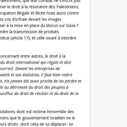
lestiniens, que leur combat ne s’inscrit pas
r le droit à la résistance des Palestiniens,
pation illégale et illicite mais aussi contre
es cris d’orfraie devant les images
poser à la mise en place du blocus sur Gaza ?
indre la transmission de produits
al (article 17); et celle visant à interdire
concernant entre autres, le droit à la
u droit international qui régule et doit
ncorrect. Devant les entreprises de
nité et son évolution, il faut bien redire
e, n’a jamais été aussi proche de les perdre et
ivée au détriment du droit des peuples à
ourd’hui du droit de résister et du droit de se
olations dont est victime l’ensemble des
à moins que le gouvernement israélien ne le
eurs droits -dont celui de se déplacer- se