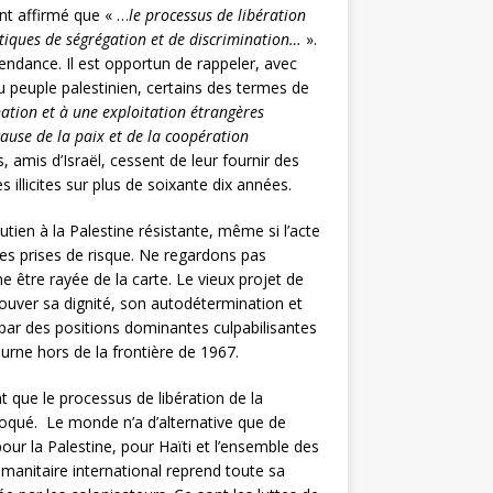
ent affirmé que « …
le processus de libération
pratiques de ségrégation et de discrimination…
».
pendance. Il est opportun de rappeler, avec
du peuple palestinien, certains des termes de
ation et à une exploitation étrangères
ause de la paix et de la coopération
, amis d’Israël, cessent de leur fournir des
llicites sur plus de soixante dix années.
ien à la Palestine résistante, même si l’acte
ues prises de risque. Ne regardons pas
ne être rayée de la carte. Le vieux projet de
trouver sa dignité, son autodétermination et
 par des positions dominantes culpabilisantes
ourne hors de la frontière de 1967.
t que le processus de libération de la
ovoqué. Le monde n’a d’alternative que de
 pour la Palestine, pour Haïti et l’ensemble des
umanitaire international reprend toute sa