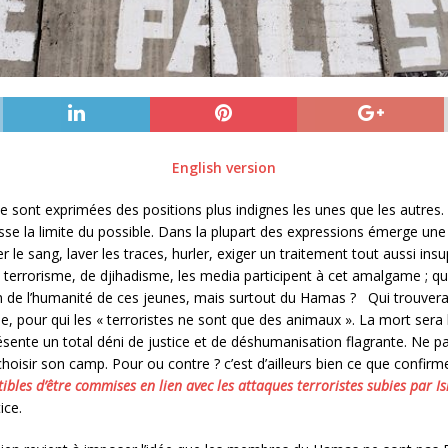
English version
 sont exprimées des positions plus indignes les unes que les autres. 
sse la limite du possible. Dans la plupart des expressions émerge un
 le sang, laver les traces, hurler, exiger un traitement tout aussi ins
 de terrorisme, de djihadisme, les media participent à cet amalgame ; qu
an de l’humanité de ces jeunes, mais surtout du Hamas ? Qui trouvera 
e, pour qui les « terroristes ne sont que des animaux ». La mort sera 
résente un total déni de justice et de déshumanisation flagrante. Ne pa
aut choisir son camp. Pour ou contre ? c’est d’ailleurs bien ce que conf
ptibles d’être commises en lien avec les attaques terroristes subies par I
ice.