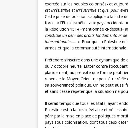
exercée sur les peuples colonisés- et aujour
est irrésistible et irréversible et que, pour év
Cette prise de position s’applique à la lutte
force, à l’Etat d’Israël et aux pays occidenta
la Résolution 1514 -mentionnée ci-dessus- a
constitue un déni des droits fondamentaux de 
internationales….
». Pour que la Palestine ne 
armes et que la communauté internationale qu
Prétendre s’inscrire dans une dynamique de c
du 7 octobre heurte. Lutter contre l’occupant
placidement, au prétexte que l’on ne peut rien
repenser le Moyen Orient ne peut être réifié 
sa souveraineté politique. On ne peut aussi 
et sans cesse répéter que la situation ne pour
Il serait temps que tous les Etats, ayant end
Palestine est à la fois inévitable et nécessa
périr par la mise en place de politiques mortif
pays sous colonisation, dont tous ceux détenu