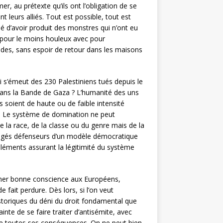
, au prétexte qu’ils ont l’obligation de se
 leurs alliés. Tout est possible, tout est
é d’avoir produit des monstres qui n’ont eu
 pour le moins houleux avec pour
vides, sans espoir de retour dans les maisons
ui s’émeut des 230 Palestiniens tués depuis le
 dans la Bande de Gaza ? L’humanité des uns
 soient de haute ou de faible intensité
es. Le système de domination ne peut
 la race, de la classe ou du genre mais de la
t érigés défenseurs d’un modèle démocratique
éléments assurant la légitimité du système
onner bonne conscience aux Européens,
 fait perdure. Dès lors, si l’on veut
storiques du déni du droit fondamental que
nte de se faire traiter d’antisémite, avec
 de toutes ses conséquences. On ne peut bien