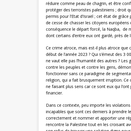
réduire comme peau de chagrin, et être confro
protéger des terroristes palestiniens ; droit
permis pour l’Etat d’Israël ; cet état de gr
de cesse de chasser les citoyens européens d
conséquence le départ forcé, la Naqba, de mi
dont certains d’entre eux ont gardé, près de l
Ce crime atroce, mais est-il plus atroce que 
début de l’année 2023 ? Qui s’émeut des 3 00
ne vaut elle pas l’humanité des autres ? Les 
contre les peuples et contre les gens, démont
fonctionner sans ce paradigme de segmentatio
religion, qui a fait brusquement irruption. C
ne faisant plus sens car ce sont eux qui l’o
financier.
Dans ce contexte, peu importe les violation
incapables que sont ces derniers à prendre les
correctement et nommer et apporter une répo
rencontre la Palestine tout en les croisant av
son refus de trouver une solution digne pour