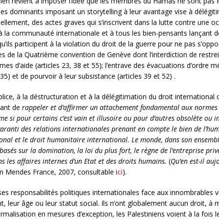
nien revient à imposer l’idée que les membres du Hamas ne sont pas Pa
es dominants imposant un storytelling à leur avantage vise à délégitime
lement, des actes graves qui s’inscrivent dans la lutte contre une occu
er à la communauté internationale et à tous les bien-pensants lançant d
qu’ils participent à la violation du droit de la guerre pour ne pas s’op
es de la Quatrième convention de Genève dont l’interdiction de restre
 d’aide (articles 23, 38 et 55); l’entrave des évacuations d’ordre médic
 35) et de pourvoir à leur subsistance (articles 39 et 52) .
plice, à la déstructuration et à la délégitimation du droit international 
rtant de
rappeler et d’affirmer un attachement fondamental aux normes d
e si pour certains c’est vain et illusoire ou pour d’autres obsolète ou i
aranti des relations internationales prenant en compte le bien de l’huma
tional et le droit humanitaire international. Le monde, dans son ensembl
 basés sur la domination, la loi du plus fort, le règne de l’entreprise pr
 les affaires internes d’un Etat et des droits humains.
(
Qu’en est-il auj
n Mendes France, 2007, consultable i
ci
).
 responsabilités politiques internationales face aux innombrables vi
ent, leur âge ou leur statut social. Ils n’ont globalement aucun droit, 
normalisation en mesures d’exception, les Palestiniens voient à la fois l