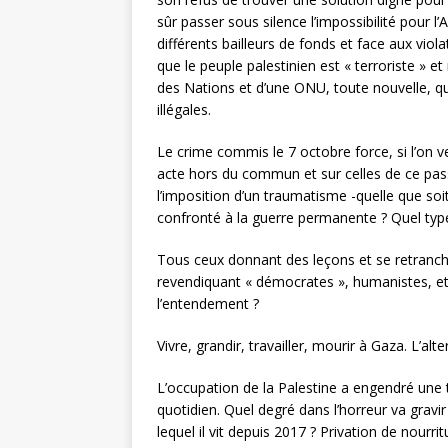
sûr passer sous silence l’impossibilité pour l
différents bailleurs de fonds et face aux vio
que le peuple palestinien est « terroriste » et
des Nations et d’une ONU, toute nouvelle, qui
illégales.
Le crime commis le 7 octobre force, si l’on v
acte hors du commun et sur celles de ce pass
l’imposition d’un traumatisme -quelle que soi
confronté à la guerre permanente ? Quel type 
Tous ceux donnant des leçons et se retranchan
revendiquant « démocrates », humanistes, et
l’entendement ?
Vivre, grandir, travailler, mourir à Gaza. L’alt
L’occupation de la Palestine a engendré une tr
quotidien. Quel degré dans l’horreur va gravi
lequel il vit depuis 2017 ? Privation de nourrit