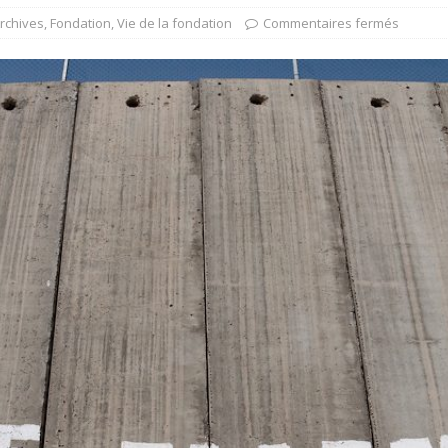
rchives
,
Fondation
,
Vie de la fondation
Commentaires fermés