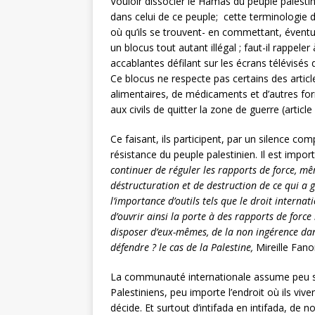
Vouloir dissocier le Hamas du peuple palesti
dans celui de ce peuple; cette terminologie d
où qu’ils se trouvent- en commettant, éventuel
un blocus tout autant illégal ; faut-il rappel
accablantes défilant sur les écrans télévisés 
Ce blocus ne respecte pas certains des articl
alimentaires, de médicaments et d’autres formes
aux civils de quitter la zone de guerre (article
Ce faisant, ils participent, par un silence com
résistance du peuple palestinien. Il est impo
continuer de réguler les rapports de force, mêm
déstructuration et de destruction de ce qui a g
l’importance d’outils tels que le droit interna
d’ouvrir ainsi la porte à des rapports de force
disposer d’eux-mêmes, de la non ingérence dans
défendre ? le cas de la Palestine,
Mireille Fano
La communauté internationale assume peu ses
Palestiniens, peu importe l’endroit où ils viv
décide. Et surtout d’intifada en intifada, de 