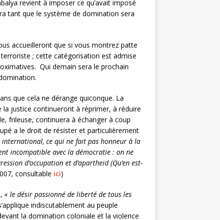
 Jabalya revient à imposer ce qu’avait imposé
tera tant que le système de domination sera
e vous accueilleront que si vous montrez patte
 terroriste ; cette catégorisation est admise
roximatives. Qui demain sera le prochain
 domination.
sans que cela ne dérange quiconque. La
 la justice continueront à réprimer, à réduire
ale, frileuse, continuera à échanger à coup
pé a le droit de résister et particulièrement
t international, ce qui ne fait pas honneur à la
ent incompatible avec la démocratie : on ne
ession d’occupation et d’apartheid (Qu’en est-
007, consultable
ici
)
0,
« le désir passionné de liberté de tous les
s’applique indiscutablement au peuple
 devant la domination coloniale et la violence