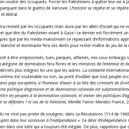
bon vouloir des occupants. Forcer les Palestiniens à quitter leur vie à
 parquant dans le guetto de Varsovie. L’histoire se répète et se répè
et libéral.
sera revisité par les occupants mais aussi par les alliés d’Israël qui n
et que dire du Palestinien vivant à Gaza ! ce dernier est forcément un
tiques que par les media mainstream se repaissant d’informations app
 blanche et dominante fera ses dents pour rester maître du jeu de la
ront à être emprisonnés, tués, parqués, affamés, mis sous embargo 
tégorie de domination fera flores et les ministres de l’intérieur et de
 décrets plus indignes les uns que les autres. La solidarité internation
é commis est soutenable ou non, au point d’oublier que tout peuple occu
rtains pays européens, a l’honneur d’avoir à sa tête des criminels de droi
e politique d’agression et de domination coloniale est substantiellem
re les peuples à la domination coloniale, et mener des politiques d’agr
de se défendre ? le cas de la Palestine,
Mireille Fanon Mendes France, 2
NU ne s’est pas privée de souligner, dans sa Résolutions 1514 de 196
euples dans leur accession à l’indépendance
». Ce désir d’indépendance 
élien dans une lutte qui a toujours été inégale. De plus, rappelons que