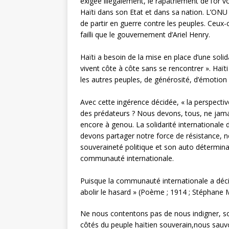
exigée illégalement, le rapatriement de l’or vo
Haïti dans son Etat et dans sa nation. L’ONU 
de partir en guerre contre les peuples. Ceux
failli que le gouvernement d’Ariel Henry.
Haïti a besoin de la mise en place d’une solid
vivent côte à côte sans se rencontrer ». Haïti
les autres peuples, de générosité, d’émotion 
Avec cette ingérence décidée, « la perspective
des prédateurs ? Nous devons, tous, ne jamais
encore à genou. La solidarité internationale d
devons partager notre force de résistance, n
souveraineté politique et son auto détermina
communauté internationale.
Puisque la communauté internationale a décidé
abolir le hasard » (Poème ; 1914 ; Stéphane 
Ne nous contentons pas de nous indigner, soy
côtés du peuple haïtien souverain,nous sauvon