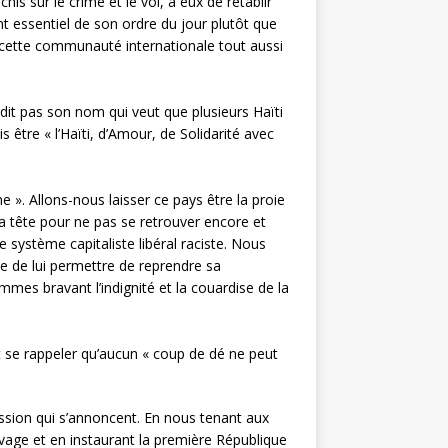
his sur le crime et le vol, à eux de rétablir
nt essentiel de son ordre du jour plutôt que
à cette communauté internationale tout aussi
 dit pas son nom qui veut que plusieurs Haïti
 être « l’Haïti, d’Amour, de Solidarité avec
e ». Allons-nous laisser ce pays être la proie
la tête pour ne pas se retrouver encore et
e système capitaliste libéral raciste. Nous
me de lui permettre de reprendre sa
mes bravant l’indignité et la couardise de la
it se rappeler qu’aucun « coup de dé ne peut
ssion qui s’annoncent. En nous tenant aux
avage et en instaurant la première République