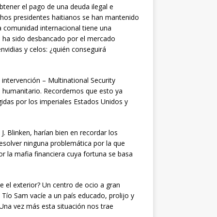
tener el pago de una deuda ilegal e
chos presidentes haitianos se han mantenido
a comunidad internacional tiene una
te, ha sido desbancado por el mercado
envidias y celos: ¿quién conseguirá
 intervención – Multinational Security
nal humanitario. Recordemos que esto ya
igidas por los imperiales Estados Unidos y
J. Blinken, harían bien en recordar los
 resolver ninguna problemática por la que
or la mafia financiera cuya fortuna se basa
e el exterior? Un centro de ocio a gran
 Tío Sam vacíe a un país educado, prolijo y
 Una vez más esta situación nos trae