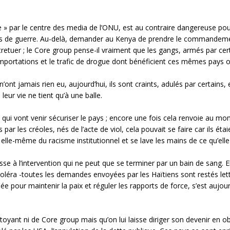
» par le centre des media de l’ONU, est au contraire dangereuse pour l
urs de guerre. Au-delà, demander au Kenya de prendre le commandemen
tretuer ; le Core group pense-il vraiment que les gangs, armés par ce
portations et le trafic de drogue dont bénéficient ces mêmes pays o
n’ont jamais rien eu, aujourd’hui, ils sont craints, adulés par certains
 leur vie ne tient qu’à une balle.
s qui vont venir sécuriser le pays ; encore une fois cela renvoie au m
par les créoles, nés de l’acte de viol, cela pouvait se faire car ils éta
it elle-même du racisme institutionnel et se lave les mains de ce qu’elle
ousse à l’intervention qui ne peut que se terminer par un bain de sang
choléra -toutes les demandes envoyées par les Haïtiens sont restés le
e pour maintenir la paix et réguler les rapports de force, s’est aujourd
itoyant ni de Core group mais qu’on lui laisse diriger son devenir en 