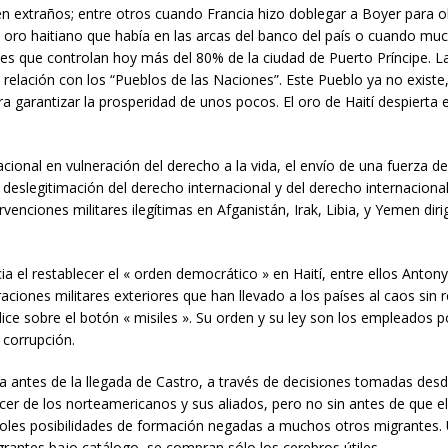
 extraños; entre otros cuando Francia hizo doblegar a Boyer para ob
 oro haitiano que había en las arcas del banco del país o cuando mu
les que controlan hoy más del 80% de la ciudad de Puerto Príncipe. L
 relación con los “Pueblos de las Naciones”. Este Pueblo ya no exis
ara garantizar la prosperidad de unos pocos. El oro de Haití despierta 
acional en vulneración del derecho a la vida, el envío de una fuerza de
 deslegitimación del derecho internacional y del derecho internacio
enciones militares ilegítimas en Afganistán, Irak, Libia, y Yemen dir
a el restablecer el « orden democrático » en Haití, entre ellos Antony 
raciones militares exteriores que han llevado a los países al caos sin
ice sobre el botón « misiles ». Su orden y su ley son los empleados p
a corrupción.
ba antes de la llegada de Castro, a través de decisiones tomadas desd
cer de los norteamericanos y sus aliados, pero no sin antes de que el
ndoles posibilidades de formación negadas a muchos otros migrantes.
grantes bajo catálogo, se compran sólo los cerebros útiles