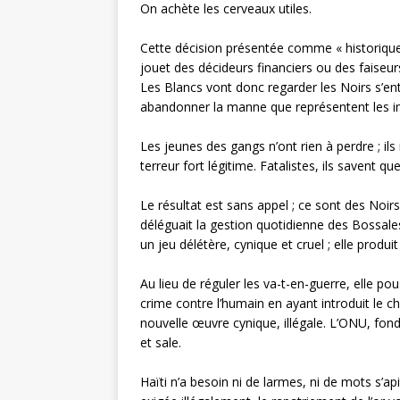
On achète les cerveaux utiles.
Cette décision présentée comme « historique 
jouet des décideurs financiers ou des faise
Les Blancs vont donc regarder les Noirs s’en
abandonner la manne que représentent les im
Les jeunes des gangs n’ont rien à perdre ; ils 
terreur fort légitime. Fatalistes, ils savent que
Le résultat est sans appel ; ce sont des Noir
déléguait la gestion quotidienne des Bossales 
un jeu délétère, cynique et cruel ; elle produ
Au lieu de réguler les va-t-en-guerre, elle p
crime contre l’humain en ayant introduit le 
nouvelle œuvre cynique, illégale. L’ONU, fondé
et sale.
Haïti n’a besoin ni de larmes, ni de mots s’ap