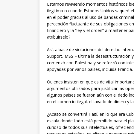
Estamos reviviendo momentos históricos bien
ilegítima o cuando Estados Unidos saqueó el
en el poder gracias al uso de bandas crimina
percepción fluctuante de sus obligaciones en
financiero y la “ley y el orden” a mantener p
atribuírselo?
Así, a base de violaciones del derecho intern
Support, MSS – ultima la desestructuración y
comenzó con Palestina y se reforzó con interv
apoyadas por varios países, incluida Francia.
Quienes insisten en que es de vital importanci
argumentos utilizados para justificar las ope
algunos países se fueron aún con el dedo índ
en el comercio ilegal, el lavado de dinero y l
¿Acaso se convertirá Haití, en lo que era Cu
escala donde todo está permitido para el pla
curioso de todos sus intelectuales, ofrecié
recuerdos extraños, se eligen a personas mi