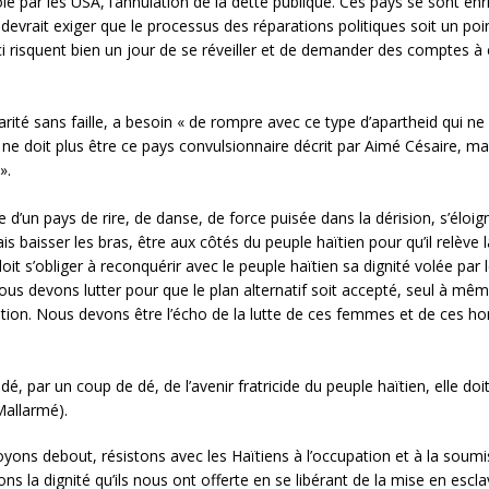
lé par les USA, l’annulation de la dette publique. Ces pays se sont enric
devrait exiger que le processus des réparations politiques soit un poi
-ci risquent bien un jour de se réveiller et de demander des comptes 
arité sans faille, a besoin « de rompre avec ce type d’apartheid qui ne
 ne doit plus être ce pays convulsionnaire décrit par Aimé Césaire, mais
».
 d’un pays de rire, de danse, de force puisée dans la dérision, s’éloign
 baisser les bras, être aux côtés du peuple haïtien pour qu’il relève 
oit s’obliger à reconquérir avec le peuple haïtien sa dignité volée par l
ous devons lutter pour que le plan alternatif soit accepté, seul à mê
tion. Nous devons être l’écho de la lutte de ces femmes et de ces hom
, par un coup de dé, de l’avenir fratricide du peuple haïtien, elle do
Mallarmé).
ons debout, résistons avec les Haïtiens à l’occupation et à la soumi
s la dignité qu’ils nous ont offerte en se libérant de la mise en escl