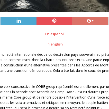
En espanol
In english
unauté internationale décide du destin d’un pays souverain, au prétext
ation comme inscrit dans la Charte des Nations Unies. Une partie impo
la construction d’une alternative présentée dans les Accords de Mont
t une transition démocratique. Cela a été fait dans le souci de pren
ne voix constructive, le CORE group représenté essentiellement par u
ne dans la période post Accords de Camp David-, n’a eu d’autres prop
ce même Core group et de rendre possible l’intervention d’une force ét
outes les voix alternatives et critiques en renvoyant le peuple haïtie
nquiéter : qui sera le prochain à perdre sa souveraineté politique ?