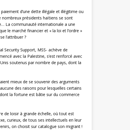
paiement d’une dette illégale et illégitime ou
 de nombreux présidents haïtiens se sont
ince… La communauté internationale a une
e le marché financier et « la loi et l’ordre »
e l’attribuer ?
ional Security Support, MSS- achève de
mmencé avec la Palestine, s’est renforcé avec
ts Unis soutenus par nombre de pays, dont la
feraient mieux de se souvenir des arguments
 aucune des raisons pour lesquelles certains
re dont la fortune est bâtie sur du commerce
re de loisir à grande échelle, où tout est
e, curieux, de tous ses intellectuels en leur
nirs, on choisit sur catalogue son migrant !