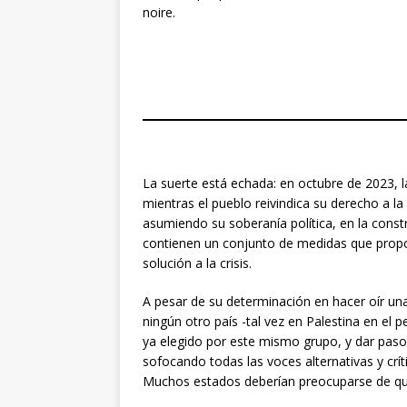
noire.
La suerte está echada: en octubre de 2023, l
mientras el pueblo reivindica su derecho a 
asumiendo su soberanía política, en la cons
contienen un conjunto de medidas que propon
solución a la crisis.
A pesar de su determinación en hacer oír una
ningún otro país -tal vez en Palestina en el
ya elegido por este mismo grupo, y dar paso 
sofocando todas las voces alternativas y crí
Muchos estados deberían preocuparse de quié