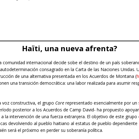
Haïti, una nueva afrenta?
a comunidad internacional decide sobe el destino de un país soberano
la autodeterminación consagrado en la Carta de las Naciones Unidas. 
trucción de una alternativa presentada en los Acuerdos de Montana (
en una transición democrática: una labor realizada para asumir respo
 voz constructiva, el grupo
Core
representado esencialmente por un s
 período posterior a los Acuerdos de Camp David- ha propuesto apoyar a
a la intervención de una fuerza extranjera. El objetivo de este grupo
ticas devolviendo al pueblo haitiano al estatus de pueblo dependiente
n será el próximo en perder su soberanía política.