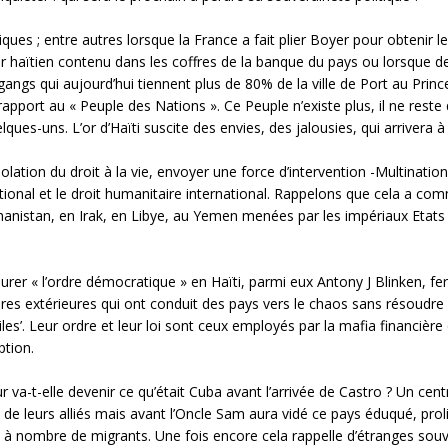
es ; entre autres lorsque la France a fait plier Boyer pour obtenir le 
 l’or haïtien contenu dans les coffres de la banque du pays ou lorsque
e gangs qui aujourd’hui tiennent plus de 80% de la ville de Port au Pr
apport au « Peuple des Nations ». Ce Peuple n’existe plus, il ne reste qu
ques-uns. L’or d’Haïti suscite des envies, des jalousies, qui arrivera à s
violation du droit à la vie, envoyer une force d’intervention -Multinat
national et le droit humanitaire international. Rappelons que cela a co
Afghanistan, en Irak, en Libye, au Yemen menées par les impériaux Eta
aurer « l’ordre démocratique » en Haïti, parmi eux Antony J Blinken, 
ires extérieures qui ont conduit des pays vers le chaos sans résoudre
siles’. Leur ordre et leur loi sont ceux employés par la mafia financiè
ption.
ur va-t-elle devenir ce qu’était Cuba avant l’arrivée de Castro ? Un cent
de leurs alliés mais avant l’Oncle Sam aura vidé ce pays éduqué, prolix
s à nombre de migrants. Une fois encore cela rappelle d’étranges souve