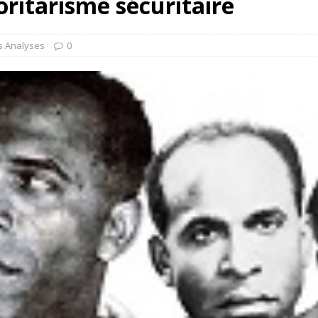
oritarisme sécuritaire
s Analyses
0