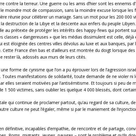
rre contre la terreur. Une guerre ou les amis d’hier sont les ennemis
 le moindre mot de compassion, sans la moindre excuse lorsque les fr
tière réunie pour célébrer un mariage. Sans un mot pour les 200 000 vi
la destruction de la Libye et la descente aux enfers du peuple Libyen. 
lle au prétexte de protéger les intérêts des happy-fews qui portent sur
 classes « dangereuses » que les médias dissimulent est celle, déjà 
ui est éloignée des centres villes dévolus au luxe et aux banques, par l
. Cette France d’en bas et d’ailleurs est montrée du doigt lorsque des 
e rester là, adossés aux murs de leurs cités.
ne forme de cynisme que l’on a pu éprouver lors de l’agression isra
outes manifestations de solidarité, toute demande de ne violer ni le d
ar elles seraient motivées par l’antisémitisme. Et toujours si peu de mo
e 1 500 victimes, sans oublier les quelque 4 000 blessés, dont certain
tale qui continue de proclamer partout, qu’au regard de sa culture, 
autre culture ne peut l’égaler, même si par le maniement de l’injonction
, en définitive, incapables d’empathie, de rencontre et de partage, con
abes, Roms, migrants, jeunes, pauvres – sont le problème et qu’ils doi