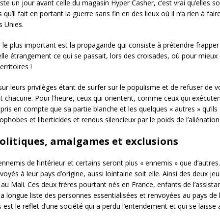
te un jour avant celle du magasin Hyper Casher, c’est vrai qu’elles son
qu’il fait en portant la guerre sans fin en des lieux où il n’a rien à fai
s Unies.
e plus important est la propagande qui consiste à prétendre frapper là
pelle étrangement ce qui se passait, lors des croisades, où pour mieux
rritoires !
 sur leurs privilèges étant de surfer sur le populisme et de refuser de 
chacune. Pour l’heure, ceux qui orientent, comme ceux qui exécutent c
is en compte que sa partie blanche et les quelques « autres » qu’ils o
phobes et liberticides et rendus silencieux par le poids de l’aliénation
politiques, amalgames et exclusions
nnemis de l’intérieur et certains seront plus « ennemis » que d’autre
voyés à leur pays d’origine, aussi lointaine soit elle. Ainsi des deux 
au Mali. Ces deux frères pourtant nés en France, enfants de l’assista
 la longue liste des personnes essentialisées et renvoyées au pays de l
s est le reflet d’une société qui a perdu l’entendement et qui se laisse a