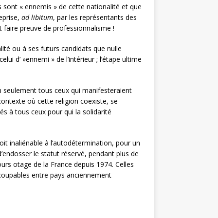
’ils sont « ennemis » de cette nationalité et que
eprise,
ad libitum
, par les représentants des
et faire preuve de professionnalisme !
ité ou à ses futurs candidats que nulle
lui d’ »ennemi » de l’intérieur ; l’étape ultime
 seulement tous ceux qui manifesteraient
ontexte où cette religion coexiste, se
s à tous ceux pour qui la solidarité
it inaliénable à l’autodétermination, pour un
d’endosser le statut réservé, pendant plus de
urs otage de la France depuis 1974. Celles
ns coupables entre pays anciennement