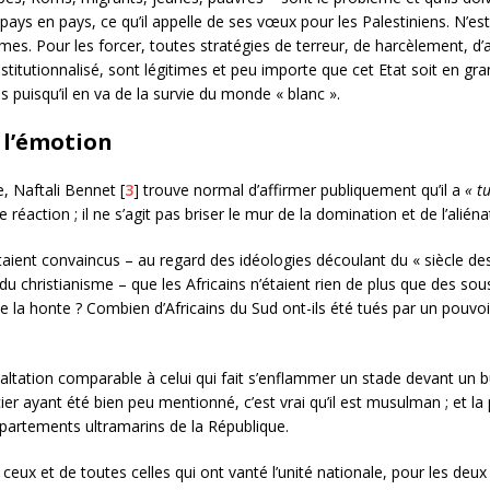
ays en pays, ce qu’il appelle de ses vœux pour les Palestiniens. N’est
mes. Pour les forcer, toutes stratégies de terreur, de harcèlement, d’a
stitutionnalisé, sont légitimes et peu importe que cet Etat soit en gran
és puisqu’il en va de la survie du monde « blanc ».
 l’émotion
, Naftali Bennet [
3
] trouve normal d’affirmer publiquement qu’il a
« t
 réaction ; il ne s’agit pas briser le mur de la domination et de l’aliéna
étaient convaincus – au regard des idéologies découlant du « siècle de
u christianisme – que les Africains n’étaient rien de plus que des 
r de la honte ? Combien d’Africains du Sud ont-ils été tués par un pouvoi
ltation comparable à celui qui fait s’enflammer un stade devant un but 
cier ayant été bien peu mentionné, c’est vrai qu’il est musulman ; et la
 départements ultramarins de la République.
ceux et de toutes celles qui ont vanté l’unité nationale, pour les deux