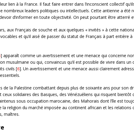
 leur lien à la France. Il faut faire entrer dans l’inconscient collectif qu
e nombreux leaders politiques ou intellectuels. Cette antienne a été r
devoir d’informer en toute objectivité. On peut pourtant être atterré 
s, aux Français de souche et aux quelques « invités » à cette national
vocables et qu’il aisé de passer du statut de Français à part entière à ce
5
] apparaît comme un avertissement et une menace qui concerne non
on musulmane ou qui, convaincus qu’il est possible de vivre dans un c
s civils [
6
]. Un avertissement et une menace aussi clairement adressé
essentiels.
es de la Palestine combattant depuis plus de soixante ans pour son dro
et ceux solidaires des Basques, des Vénézuéliens qui risquent bientôt 
intenus sous occupation marocaine, des Mahorais dont l’île est toujo
e la religion du marché imposée au continent africain et les relatio
s, maîtres.
re