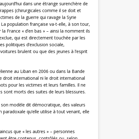
 d’aujourd’hui dans une étrange surenchère de
appes (chirurgicales comme il se doit et
ctimes de la guerre qui ravage la Syrie
La population française va-t-elle, à son tour,
 la France « d’en bas » – ainsi la nomment ils
exclue, qui est directement touchée par les
es politiques d’exclusion sociale,
voitures brulent ou que des jeunes à l’esprit
élienne au Liban en 2006 ou dans la Bande
roit international ni le droit international
ts pour les victimes et leurs familles. Il ne
s sont morts des suites de leurs blessures.
de son modèle dit démocratique, des valeurs
 paradoxale qu’elle utilise à tout venant, elle
vaincus que « les autres » – personnes
vent être contenus, contrôlés ou, selon