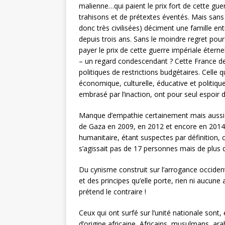
malienne…qui paient le prix fort de cette gue
trahisons et de prétextes éventés. Mais sans
donc très civilisées) déciment une famille en
depuis trois ans. Sans le moindre regret pour 
payer le prix de cette guerre impériale éterne
– un regard condescendant ? Cette France des
politiques de restrictions budgétaires. Celle q
économique, culturelle, éducative et politique
embrasé par l’inaction, ont pour seul espoir d
Manque d’empathie certainement mais aussi u
de Gaza en 2009, en 2012 et encore en 2014. T
humanitaire, étant suspectes par définition, c
s’agissait pas de 17 personnes mais de plus d
Du cynisme construit sur l’arrogance occiden
et des principes qu’elle porte, rien ni aucune 
prétend le contraire !
Ceux qui ont surfé sur l’unité nationale sont
d’origine africaine, Africains, musulmans, ar