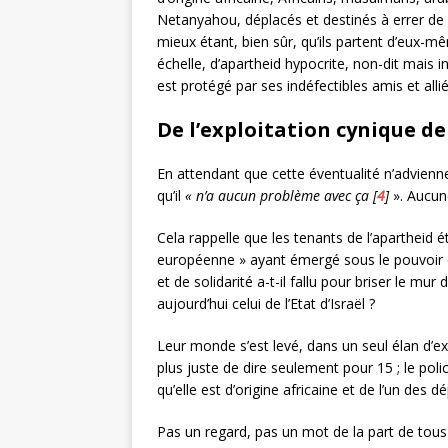
Netanyahou, déplacés et destinés à errer de p
mieux étant, bien sûr, qu’ils partent d’eux-mê
échelle, d’apartheid hypocrite, non-dit mais in
est protégé par ses indéfectibles amis et alli
De l’exploitation cynique de
En attendant que cette éventualité n’advienne
qu’il
« n’a aucun problème avec ça [
4
]
». Aucune
Cela rappelle que les tenants de l’apartheid 
européenne » ayant émergé sous le pouvoir d
et de solidarité a-t-il fallu pour briser le mu
aujourd’hui celui de l’Etat d’Israël ?
Leur monde s’est levé, dans un seul élan d’exa
plus juste de dire seulement pour 15 ; le poli
qu’elle est d’origine africaine et de l’un des
Pas un regard, pas un mot de la part de tous 