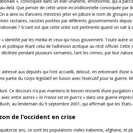
nationale », convoquée dans un élan unanime, émotionnel, qui a parcou
au-delà. Que penser de cette union inconditionnelle convoquée par de
. On a ainsi vu d’anciens ministres jeter en pâture le nom de groupes p
ves sectaires, racistes portées par différents gouvernements depuis l
 nationale ? Si tant est que cette unité soit pertinente quand on sait à
té » identifié par les media et ceux qui nous gouvernent. Toute autre v
e et politique étant celui de l’adhésion acritique au récit officiel. C
re déclinée pendant plusieurs semaines, tant les crimes, par leur nature 
est adressé aux députés qui l’ont accueilli, debout, en entonnant d’une 
e partie du corps législatif en fusion avec l’exécutif pour la guerre. M
e dure. Ce discours n’a pas maintenu le besoin ressenti d’une purgatio
, avec entre autres
« la France est en guerre »
dans une guerre imprécis
ush, au lendemain du 9 septembre 2001, qui affirmait que les Etats-
zon de l’occident en crise
atorze ans, ce sont les populations civiles irakienne, afghane, et p