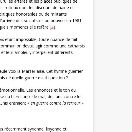
ru les artères et les places publiques de
s milieux dont les discours de haine et
olitiques honorables ou de militants
’arrivée des socialistes au pouvoir en 1981.
 quels moments elle réfère [
2
].
oix étant impossible, toute nuance de fait
ette communion devait agir comme une catharsis
et leur ampleur, interpellent différents
seule voix la Marseillaise. Cet hymne guerrier
ais de quelle guerre est-il question ?
n émotionnelle. Les annonces et le ton du
e du bien contre le mal, des uns contre les
Unis entraient
« en guerre contre la terreur »
.
lus récemment syrienne, libyenne et