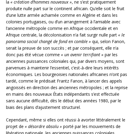
la
« création d’hommes nouveaux »
, ne s’est pratiquement
produite nulle part sur le continent africain. Qu’elle soit le fruit
d’une lutte armée acharnée comme en Algérie et dans les
colonies portugaises, ou d’un arrangement à l’amiable avec
l’ancienne métropole comme en Afrique occidentale et en
Afrique centrale, la décolonisation n’a fait surgir nulle part
« le
panorama social changé de fond en comble »
qui, selon Fanon,
serait la preuve de son succès ; et par conséquent, elle n’a
donc pas été vécue comme
« un avenir terrifiant »
par les
anciennes puissances coloniales qui, par divers moyens, sont
parvenues à maintenir l’essentiel, c’est-à-dire leurs intérêts
économiques. Les bourgeoisies nationales africaines n’ont pas
tardé, comme le prédisait Frantz Fanon, à lancer des appels
angoissés en direction des anciennes métropoles ; et la reprise
en mains des nouveaux États indépendants s’est effectuée
sans aucune difficulté, dès le début des années 1980, par le
biais des plans d’ajustement structurel.
Cependant, même si elles ont réussi à avorter littéralement le
projet de
« désordre absolu »
porté par les mouvements de
libération nationale, les anciennes puissances coloniales