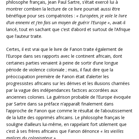
philosophe français, Jean Paul Sartre, s’était exercé lui à
montrer combien la lecture de ce livre pourrait aussi être
bénéfique pour ses compatriotes :
« Européen, je vole le livre
d’un ennemi et j’en fais un moyen de guérir l’Europe »
, avait-il
lancé, tout en sachant que c’est d’abord et surtout de l’Afrique
que l’auteur traite.
Certes, il est vrai que le livre de Fanon traite également de
l’Europe dans ses rapports avec le continent africain, dont
certaines parties venaient à peine de sortir d’une longue
période de violence coloniale ; mais, il faut dire que la
préoccupation première de Fanon était d’alerter les
progressistes africains sur les dérives et les illusions charriées
par la vague des indépendances factices accordées aux
anciennes colonies. La guérison probable de l’Europe évoquée
par Sartre dans sa préface n’apparaît finalement dans
l’approche de Fanon que comme le résultat de l’aboutissement
de la lutte des opprimés africains. Le philosophe français le
souligne d’ailleurs lui-même, en rappelant fort utilement que
c’est à ses frères africains que Fanon dénonce
« les vieilles
malices du colonisateur »
.