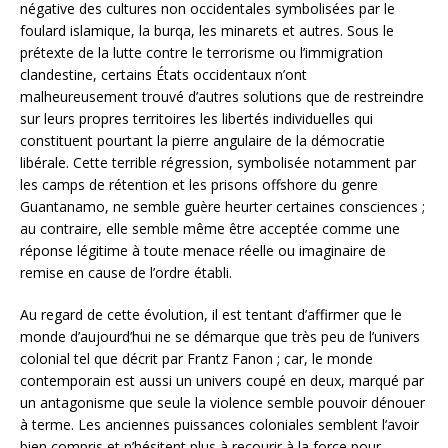
négative des cultures non occidentales symbolisées par le
foulard islamique, la burqa, les minarets et autres. Sous le
prétexte de la lutte contre le terrorisme ou l’immigration
clandestine, certains États occidentaux n’ont
malheureusement trouvé d’autres solutions que de restreindre
sur leurs propres territoires les libertés individuelles qui
constituent pourtant la pierre angulaire de la démocratie
libérale. Cette terrible régression, symbolisée notamment par
les camps de rétention et les prisons offshore du genre
Guantanamo, ne semble guère heurter certaines consciences ;
au contraire, elle semble même être acceptée comme une
réponse légitime à toute menace réelle ou imaginaire de
remise en cause de l’ordre établi.
Au regard de cette évolution, il est tentant d’affirmer que le
monde d’aujourd’hui ne se démarque que très peu de l’univers
colonial tel que décrit par Frantz Fanon ; car, le monde
contemporain est aussi un univers coupé en deux, marqué par
un antagonisme que seule la violence semble pouvoir dénouer
à terme. Les anciennes puissances coloniales semblent l’avoir
bien compris et n’hésitent plus à recourir à la force pour