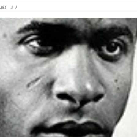
ués
0