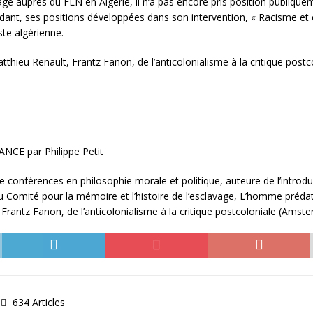
gagé auprès du FLN en Algérie, il n’a pas encore pris position publiqueme
ndant, ses positions développées dans son intervention, « Racisme et 
ste algérienne.
tthieu Renault, Frantz Fanon, de l’anticolonialisme à la critique pos
E par Philippe Petit
 conférences en philosophie morale et politique, auteure de l’introd
 Comité pour la mémoire et l’histoire de l’esclavage, L’homme prédat
Frantz Fanon, de l’anticolonialisme à la critique postcoloniale (Amst
634 Articles