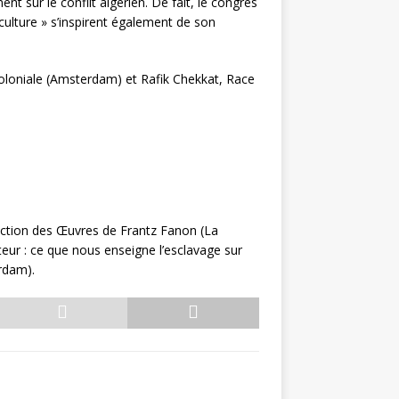
nt sur le conflit algérien. De fait, le congrès
culture » s’inspirent également de son
tcoloniale (Amsterdam) et Rafik Chekkat, Race
uction des Œuvres de Frantz Fanon (La
eur : ce que nous enseigne l’esclavage sur
erdam).