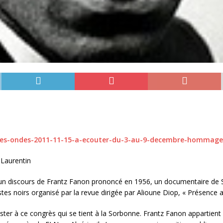
l-des-ondes-2011-11-15-a-ecouter-du-3-au-9-decembre-hommage
Laurentin
un discours de Frantz Fanon prononcé en 1956, un documentaire de Sé
stes noirs organisé par la revue dirigée par Alioune Diop, « Présence af
ter à ce congrès qui se tient à la Sorbonne. Frantz Fanon appartient 