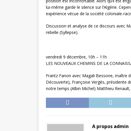
position est inconfortable. Alors qu’il est en
lui-même garde le silence sur l’Algérie. Cepe
expérience vécue de la société coloniale-raci
Discussion et analyse de ce discours avec Ma
rebelle (Syllepse).
vendredi 9 décembre, 10h – 11h
LES NOUVEAUX CHEMINS DE LA CONNAISSANC
Frantz Fanon avec Magali Bessone, maître de
Découverte), Françoise Vergès, présidente du
notre temps (Albin Michel) Matthieu Renault, 
A propos admin