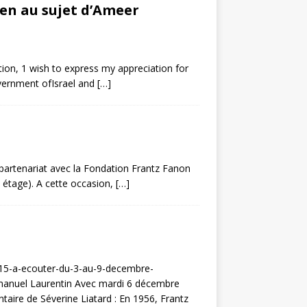
ien au sujet d’Ameer
ion, 1 wish to express my appreciation for
overnment ofIsrael and
[…]
 partenariat avec la Fondation Frantz Fanon
e étage). A cette occasion,
[…]
1-15-a-ecouter-du-3-au-9-decembre-
anuel Laurentin Avec mardi 6 décembre
aire de Séverine Liatard : En 1956, Frantz