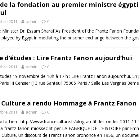
 de la fondation au premier ministre égypt
ul
mbre 2011
admin
0
 Minister Dr. Essam Sharaf As President of the Frantz Fanon Foundat
e played by Egypt in mediating the prisoner exchange between the g
e d’études : Lire Frantz Fanon aujourd’hui
mbre 2011
admin
0
études 19 novembre de 10h à 17 h : Lire Frantz Fanon aujourd’hui. En
Paris III Censier (13 rue Santeuil 75005 Paris / Salle Las Vergnas 3èm
 Culture a rendu Hommage à Frantz Fanon
mbre 2011
admin
0
udio Lien : http://www.franceculture.fr/blog-au-fil-des-ondes-2011-1
-frantz-fanon-miossec-lit-per LA FABRIQUE DE L’HISTOIRE par Emm
 Culture, un discours de Frantz Fanon prononcé en 1956, un document