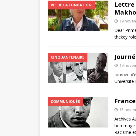
Lettre
VIE DE LA FONDATION
Makho
19 nove
Dear Prime
thekey rol
Journé
CINQUANTENAIRE
19 nove
Journée d’
Université 
France
COMMUNIQUÉS
15 nove
Archives A
hommage-a
Racisme et