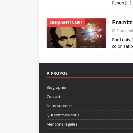
Fanon
[…]
Frantz 
CINQUANTENAIRE
3 novem
Par Louis-
colonisatio
À PROPOS
Biographie
Contact
Nous soutenir
Qui sommes-nous
Mentions légales