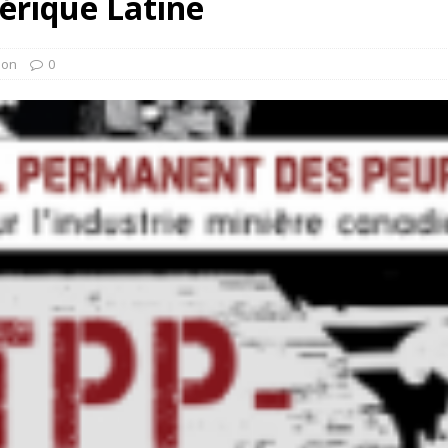
érique Latine
ion
0