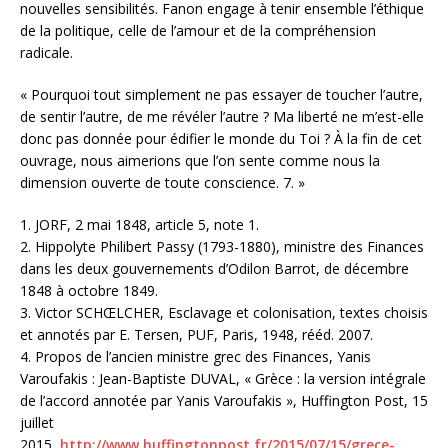
nouvelles sensibilités. Fanon engage à tenir ensemble l’éthique
de la politique, celle de l’amour et de la compréhension
radicale.
« Pourquoi tout simplement ne pas essayer de toucher l’autre,
de sentir l’autre, de me révéler l’autre ? Ma liberté ne m’est-elle
donc pas donnée pour édifier le monde du Toi ? À la fin de cet
ouvrage, nous aimerions que l’on sente comme nous la
dimension ouverte de toute conscience. 7. »
1. JORF, 2 mai 1848, article 5, note 1.
2. Hippolyte Philibert Passy (1793-1880), ministre des Finances
dans les deux gouvernements d’Odilon Barrot, de décembre
1848 à octobre 1849.
3. Victor SCHŒLCHER, Esclavage et colonisation, textes choisis
et annotés par E. Tersen, PUF, Paris, 1948, rééd. 2007.
4. Propos de l’ancien ministre grec des Finances, Yanis
Varoufakis : Jean-Baptiste DUVAL, « Grèce : la version intégrale
de l’accord annotée par Yanis Varoufakis », Huffington Post, 15
juillet
2015,
http://www.huffingtonpost.fr/2015/07/15/grece-