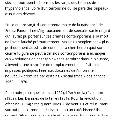
siècle, nourrissent désormais les rangs des tenants de
l’hyperviolence, voire d’un terrorisme qui se pare des oripeaux
d’un islam dévoyé.
En ce quatre-vingt-dixième anniversaire de la naissance de
Frantz Fanon, il ne s’agit aucunement de spéculer sur le regard
qu’il aurait pu porter sur ces drames contemporains si la mort
ne l’avait fauché prématurément. Mais plus simplement – plus
politiquement aussi –, de continuer à chercher en quoi son
œuvre fulgurante peut aider nos contemporains à échapper
aux « solutions de désespoir » sans sombrer dans le nihilisme,
à inventer une « société de remplacement » qui évite les
impasses politiques liées aux doctrines de l’« homme
nouveau » promues par certains « socialismes » des années
1960 et 1970.
Peau noire, masques blancs (1952), L’An V de la révolution
(1959), Les Damnés de la terre (1961), Pour la révolution
africaine (1964) : ces quatre livres 2. doivent lus et relus, mais
surtout pas comme des bréviaires ou un catéchisme ! Ils
doivent l’être comme la parole et la pensée d’un homme libre,