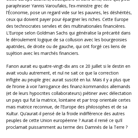
paraphraser Yannis Varoufakis, l’ex-ministre grec de
l’Économie, pose un regard vide sur les pauvres, les déshérités,
ceux qui doivent payer pour épargner les riches. Cette Europe
des technocrates serviles et des multinationales financières.
L’Europe selon Goldman Sachs qui généralise la précarité dans
le déroulement logique de sa collusion avec les bourgeoisies
apatrides, de droite ou de gauche, qui ont forgé ces liens de
sujétion avec les marchés financiers.
Fanon aurait eu quatre-vingt-dix ans ce 20 juillet si le destin en
avait voulu autrement, et nul ne sait ce que la correction
infligée au peuple grec aurait suscité en lui. Mais il y a plus que
de l’ironie à voir l’arrogance des finanz-kommandos allemands
(et de leurs hypocrites collaborateurs) piétiner avec délectation
un pays qui fut la matrice, lointaine et par trop orientale certes
mais matrice reconnue, de l’Europe des philosophes et de sa
Kultur. Qu’aurait-il pensé de la froide indifférence des autres
peuples de cette Union européenne ? Aurait-il renié ce qu’il
proclamait puissamment au terme des Damnés de la Terre ?