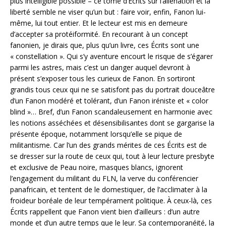
plus intelligible possible – ce tome d’Écrits sur l’aliénation et la
liberté semble ne viser qu’un but : faire voir, enfin, Fanon lui-
même, lui tout entier. Et le lecteur est mis en demeure
d’accepter sa protéiformité. En recourant à un concept
fanonien, je dirais que, plus qu’un livre, ces Écrits sont une
« constellation ». Qui s’y aventure encourt le risque de s’égarer
parmi les astres, mais c’est un danger auquel devront à
présent s’exposer tous les curieux de Fanon. En sortiront
grandis tous ceux qui ne se satisfont pas du portrait douceâtre
d’un Fanon modéré et tolérant, d’un Fanon iréniste et « color
blind »… Bref, d’un Fanon scandaleusement en harmonie avec
les notions asséchées et désensibilisantes dont se gargarise la
présente époque, notamment lorsqu’elle se pique de
militantisme. Car l’un des grands mérites de ces Écrits est de
se dresser sur la route de ceux qui, tout à leur lecture presbyte
et exclusive de Peau noire, masques blancs, ignorent
l’engagement du militant du FLN, la verve du conférencier
panafricain, et tentent de le domestiquer, de l’acclimater à la
froideur boréale de leur tempérament politique. À ceux-là, ces
Écrits rappellent que Fanon vient bien d’ailleurs : d’un autre
monde et d’un autre temps que le leur. Sa contemporanéité, la