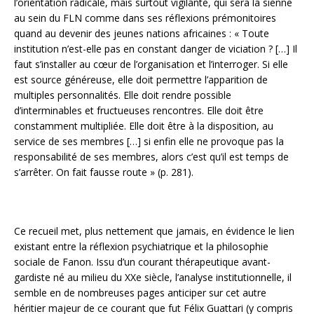
l’orientation radicale, mais surtout vigilante, qui sera la sienne
au sein du FLN comme dans ses réflexions prémonitoires
quand au devenir des jeunes nations africaines : « Toute
institution n’est-elle pas en constant danger de viciation ? […] Il
faut s’installer au cœur de l’organisation et l’interroger. Si elle
est source généreuse, elle doit permettre l’apparition de
multiples personnalités. Elle doit rendre possible
d’interminables et fructueuses rencontres. Elle doit être
constamment multipliée. Elle doit être à la disposition, au
service de ses membres […] si enfin elle ne provoque pas la
responsabilité de ses membres, alors c’est qu’il est temps de
s’arrêter. On fait fausse route » (p. 281).
Ce recueil met, plus nettement que jamais, en évidence le lien
existant entre la réflexion psychiatrique et la philosophie
sociale de Fanon. Issu d’un courant thérapeutique avant-
gardiste né au milieu du XXe siècle, l’analyse institutionnelle, il
semble en de nombreuses pages anticiper sur cet autre
héritier majeur de ce courant que fut Félix Guattari (y compris