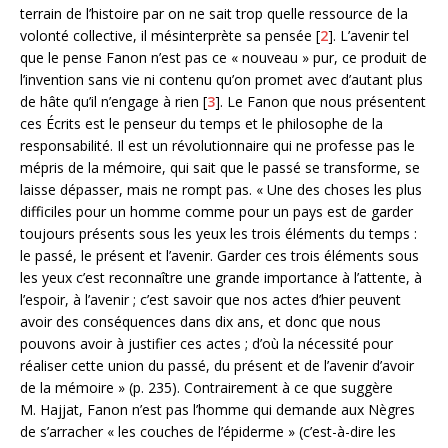
terrain de l’histoire par on ne sait trop quelle ressource de la
volonté collective, il mésinterprète sa pensée [
2
]. L’avenir tel
que le pense Fanon n’est pas ce « nouveau » pur, ce produit de
l’invention sans vie ni contenu qu’on promet avec d’autant plus
de hâte qu’il n’engage à rien [
3
]. Le Fanon que nous présentent
ces Écrits est le penseur du temps et le philosophe de la
responsabilité. Il est un révolutionnaire qui ne professe pas le
mépris de la mémoire, qui sait que le passé se transforme, se
laisse dépasser, mais ne rompt pas. « Une des choses les plus
difficiles pour un homme comme pour un pays est de garder
toujours présents sous les yeux les trois éléments du temps :
le passé, le présent et l’avenir. Garder ces trois éléments sous
les yeux c’est reconnaître une grande importance à l’attente, à
l’espoir, à l’avenir ; c’est savoir que nos actes d’hier peuvent
avoir des conséquences dans dix ans, et donc que nous
pouvons avoir à justifier ces actes ; d’où la nécessité pour
réaliser cette union du passé, du présent et de l’avenir d’avoir
de la mémoire » (p. 235). Contrairement à ce que suggère
M. Hajjat, Fanon n’est pas l’homme qui demande aux Nègres
de s’arracher « les couches de l’épiderme » (c’est-à-dire les