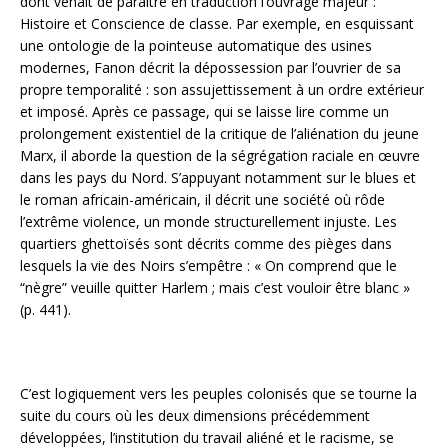
dont venait de paraître en traduction l’ouvrage majeur :
Histoire et Conscience de classe. Par exemple, en esquissant
une ontologie de la pointeuse automatique des usines
modernes, Fanon décrit la dépossession par l’ouvrier de sa
propre temporalité : son assujettissement à un ordre extérieur
et imposé. Après ce passage, qui se laisse lire comme un
prolongement existentiel de la critique de l’aliénation du jeune
Marx, il aborde la question de la ségrégation raciale en œuvre
dans les pays du Nord. S’appuyant notamment sur le blues et
le roman africain-américain, il décrit une société où rôde
l’extrême violence, un monde structurellement injuste. Les
quartiers ghettoïsés sont décrits comme des pièges dans
lesquels la vie des Noirs s’empêtre : « On comprend que le
“nègre” veuille quitter Harlem ; mais c’est vouloir être blanc »
(p. 441).
C’est logiquement vers les peuples colonisés que se tourne la
suite du cours où les deux dimensions précédemment
développées, l’institution du travail aliéné et le racisme, se