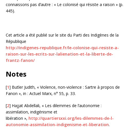
connaissons pas d’autre : « Le colonisé qui résiste a raison » (p.
445).
Cet article a été publié sur le site du Parti des Indigènes de la
République
http://indigenes-republique.fr/le-colonise-qui-resiste-a-
raison-sur-les-ecrits-sur-lalienation-et-la-liberte-de-
frantz-fanon/
Notes
[
1
] Butler Judith, « Violence, non-violence : Sartre à propos de
Fanon », in : Actuel Marx, n° 55, p. 33.
[
2
] Hajjat Abdellali, « Les dilemmes de l’autonomie :
assimilation, indigénisme et
libération »,
http://quartiersxxi.org/les-dilemmes-de-l-
autonomie-assimilation-indigenisme-et-liberation
.