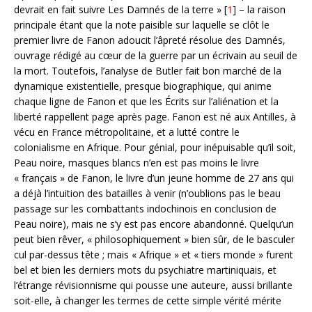
devrait en fait suivre Les Damnés de la terre » [
1
] – la raison
principale étant que la note paisible sur laquelle se clôt le
premier livre de Fanon adoucit l’âpreté résolue des Damnés,
ouvrage rédigé au cœur de la guerre par un écrivain au seuil de
la mort. Toutefois, l’analyse de Butler fait bon marché de la
dynamique existentielle, presque biographique, qui anime
chaque ligne de Fanon et que les Écrits sur l’aliénation et la
liberté rappellent page après page. Fanon est né aux Antilles, à
vécu en France métropolitaine, et a lutté contre le
colonialisme en Afrique. Pour génial, pour inépuisable qu’il soit,
Peau noire, masques blancs n’en est pas moins le livre
« français » de Fanon, le livre d’un jeune homme de 27 ans qui
a déjà l’intuition des batailles à venir (n’oublions pas le beau
passage sur les combattants indochinois en conclusion de
Peau noire), mais ne s’y est pas encore abandonné. Quelqu’un
peut bien rêver, « philosophiquement » bien sûr, de le basculer
cul par-dessus tête ; mais « Afrique » et « tiers monde » furent
bel et bien les derniers mots du psychiatre martiniquais, et
l’étrange révisionnisme qui pousse une auteure, aussi brillante
soit-elle, à changer les termes de cette simple vérité mérite