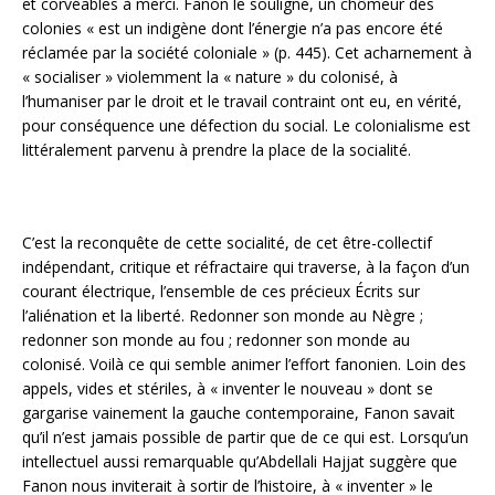
et corvéables à merci. Fanon le souligne, un chômeur des
colonies « est un indigène dont l’énergie n’a pas encore été
réclamée par la société coloniale » (p. 445). Cet acharnement à
« socialiser » violemment la « nature » du colonisé, à
l’humaniser par le droit et le travail contraint ont eu, en vérité,
pour conséquence une défection du social. Le colonialisme est
littéralement parvenu à prendre la place de la socialité.
C’est la reconquête de cette socialité, de cet être-collectif
indépendant, critique et réfractaire qui traverse, à la façon d’un
courant électrique, l’ensemble de ces précieux Écrits sur
l’aliénation et la liberté. Redonner son monde au Nègre ;
redonner son monde au fou ; redonner son monde au
colonisé. Voilà ce qui semble animer l’effort fanonien. Loin des
appels, vides et stériles, à « inventer le nouveau » dont se
gargarise vainement la gauche contemporaine, Fanon savait
qu’il n’est jamais possible de partir que de ce qui est. Lorsqu’un
intellectuel aussi remarquable qu’Abdellali Hajjat suggère que
Fanon nous inviterait à sortir de l’histoire, à « inventer » le