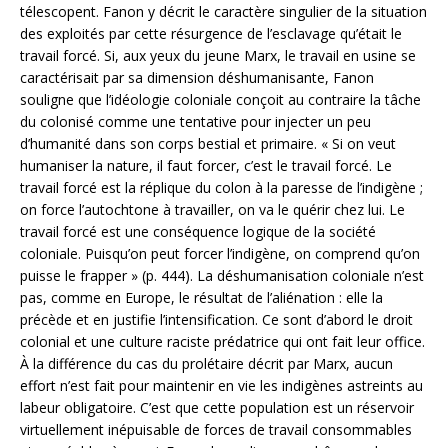
télescopent. Fanon y décrit le caractère singulier de la situation
des exploités par cette résurgence de l’esclavage qu’était le
travail forcé. Si, aux yeux du jeune Marx, le travail en usine se
caractérisait par sa dimension déshumanisante, Fanon
souligne que l’idéologie coloniale conçoit au contraire la tâche
du colonisé comme une tentative pour injecter un peu
d’humanité dans son corps bestial et primaire. « Si on veut
humaniser la nature, il faut forcer, c’est le travail forcé. Le
travail forcé est la réplique du colon à la paresse de l’indigène ;
on force l’autochtone à travailler, on va le quérir chez lui. Le
travail forcé est une conséquence logique de la société
coloniale. Puisqu’on peut forcer l’indigène, on comprend qu’on
puisse le frapper » (p. 444). La déshumanisation coloniale n’est
pas, comme en Europe, le résultat de l’aliénation : elle la
précède et en justifie l’intensification. Ce sont d’abord le droit
colonial et une culture raciste prédatrice qui ont fait leur office.
À la différence du cas du prolétaire décrit par Marx, aucun
effort n’est fait pour maintenir en vie les indigènes astreints au
labeur obligatoire. C’est que cette population est un réservoir
virtuellement inépuisable de forces de travail consommables