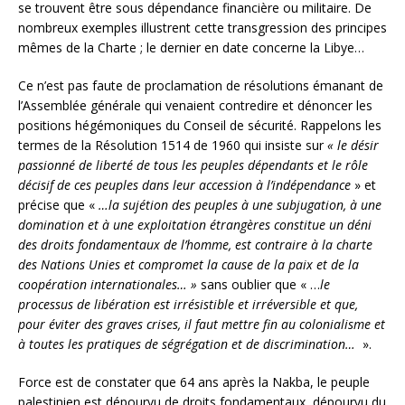
se trouvent être sous dépendance financière ou militaire. De
nombreux exemples illustrent cette transgression des principes
mêmes de la Charte ; le dernier en date concerne la Libye…
Ce n’est pas faute de proclamation de résolutions émanant de
l’Assemblée générale qui venaient contredire et dénoncer les
positions hégémoniques du Conseil de sécurité. Rappelons les
termes de la Résolution 1514 de 1960 qui insiste sur
« le désir
passionné de liberté de tous les peuples dépendants et le rôle
décisif de ces peuples dans leur accession à l’indépendance
» et
précise que «
…la sujétion des peuples à une subjugation, à une
domination et à une exploitation étrangères constitue un déni
des droits fondamentaux de l’homme, est contraire à la charte
des Nations Unies et compromet la cause de la paix et de la
coopération internationales… »
sans oublier que « …
le
processus de libération est irrésistible et irréversible et que,
pour éviter des graves crises, il faut mettre fin au colonialisme et
à toutes les pratiques de ségrégation et de discrimination…
».
Force est de constater que 64 ans après la Nakba, le peuple
palestinien est dépourvu de droits fondamentaux, dépourvu du