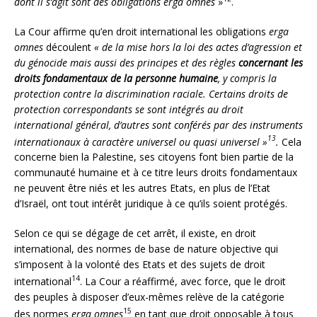
dont il s’agit sont des obligations
erga omnes
»
.
La Cour affirme qu’en droit international les obligations
erga
omnes
découlent
« de la mise hors la loi des actes d’agression et
du génocide mais aussi des principes et des règles
concernant les
droits fondamentaux de la personne humaine
, y compris la
protection contre la discrimination raciale. Certains droits de
protection correspondants se sont intégrés au droit
international général, d’autres sont conférés par des instruments
13
internationaux à caractère universel ou quasi universel »
.
Cela
concerne bien la Palestine, ses citoyens font bien partie de la
communauté humaine et à ce titre leurs droits fondamentaux
ne peuvent être niés et les autres Etats, en plus de l’Etat
d’Israël, ont tout intérêt juridique à ce qu’ils soient protégés.
Selon ce qui se dégage de cet arrêt, il existe, en droit
international, des normes de base de nature objective qui
s’imposent à la volonté des Etats et des sujets de droit
14
international
. La Cour a réaffirmé, avec force, que le droit
des peuples à disposer d’eux-mêmes relève de la catégorie
15
des normes
erga omnes
en tant que droit opposable à tous