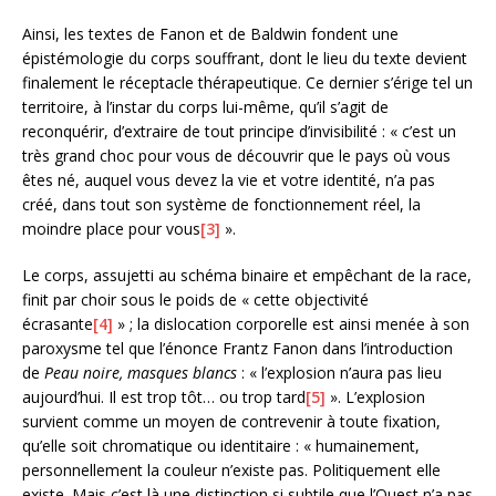
Ainsi, les textes de Fanon et de Baldwin fondent une
épistémologie du corps souffrant, dont le lieu du texte devient
finalement le réceptacle thérapeutique. Ce dernier s’érige tel un
territoire, à l’instar du corps lui-même, qu’il s’agit de
reconquérir, d’extraire de tout principe d’invisibilité : « c’est un
très grand choc pour vous de découvrir que le pays où vous
êtes né, auquel vous devez la vie et votre identité, n’a pas
créé, dans tout son système de fonctionnement réel, la
moindre place pour vous
[3]
».
Le corps, assujetti au schéma binaire et empêchant de la race,
finit par choir sous le poids de « cette objectivité
écrasante
[4]
» ; la dislocation corporelle est ainsi menée à son
paroxysme tel que l’énonce Frantz Fanon dans l’introduction
de
Peau noire, masques blancs
: « l’explosion n’aura pas lieu
aujourd’hui. Il est trop tôt… ou trop tard
[5]
». L’explosion
survient comme un moyen de contrevenir à toute fixation,
qu’elle soit chromatique ou identitaire : « humainement,
personnellement la couleur n’existe pas. Politiquement elle
existe. Mais c’est là une distinction si subtile que l’Ouest n’a pas