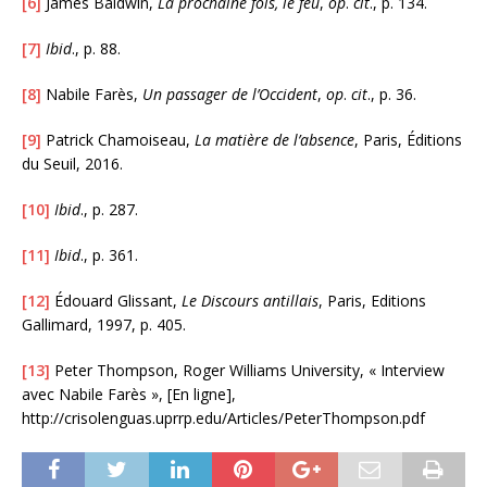
[6]
James Baldwin,
La prochaine fois, le feu
,
op
.
cit
., p. 134.
[7]
Ibid
., p. 88.
[8]
Nabile Farès,
Un passager de l’Occident
,
op
.
cit
., p. 36.
[9]
Patrick Chamoiseau,
La matière de l’absence
, Paris, Éditions
du Seuil, 2016.
[10]
Ibid
., p. 287.
[11]
Ibid
., p. 361.
[12]
Édouard Glissant,
Le Discours antillais
, Paris, Editions
Gallimard, 1997, p. 405.
[13]
Peter Thompson, Roger Williams University, « Interview
avec Nabile Farès », [En ligne],
http://crisolenguas.uprrp.edu/Articles/PeterThompson.pdf