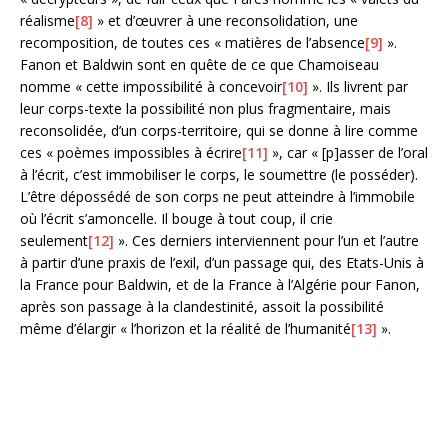
réalisme
[8]
» et d’œuvrer à une reconsolidation, une
recomposition, de toutes ces « matières de l’absence
[9]
».
Fanon et Baldwin sont en quête de ce que Chamoiseau
nomme « cette impossibilité à concevoir
[10]
». Ils livrent par
leur corps-texte la possibilité non plus fragmentaire, mais
reconsolidée, d’un corps-territoire, qui se donne à lire comme
ces « poèmes impossibles à écrire
[11]
», car « [p]asser de l’oral
à l’écrit, c’est immobiliser le corps, le soumettre (le posséder).
L’être dépossédé de son corps ne peut atteindre à l’immobile
où l’écrit s’amoncelle. Il bouge à tout coup, il crie
seulement
[12]
». Ces derniers interviennent pour l’un et l’autre
à partir d’une praxis de l’exil, d’un passage qui, des Etats-Unis à
la France pour Baldwin, et de la France à l’Algérie pour Fanon,
après son passage à la clandestinité, assoit la possibilité
même d’élargir « l’horizon et la réalité de l’humanité
[13]
».