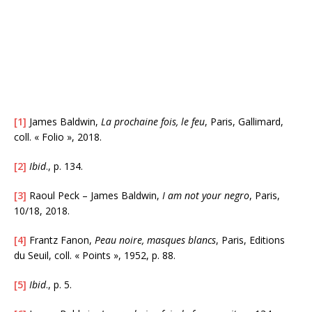
[1]
James Baldwin,
La prochaine fois, le feu
, Paris, Gallimard,
coll. « Folio », 2018.
[2]
Ibid
., p. 134.
[3]
Raoul Peck – James Baldwin,
I am not your negro
, Paris,
10/18, 2018.
[4]
Frantz Fanon,
Peau noire, masques blancs
, Paris, Editions
du Seuil, coll. « Points », 1952, p. 88.
[5]
Ibid
., p. 5.