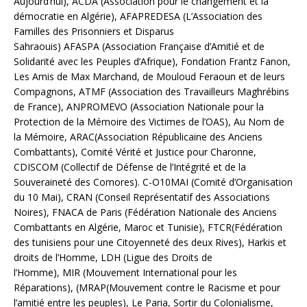
Aujourd’hui), ACDA (Association pour le changement et la
démocratie en Algérie), AFAPREDESA (L’Association des
Familles des Prisonniers et Disparus
Sahraouis) AFASPA (Association Française d’Amitié et de
Solidarité avec les Peuples d’Afrique), Fondation Frantz Fanon,
Les Amis de Max Marchand, de Mouloud Feraoun et de leurs
Compagnons, ATMF (Association des Travailleurs Maghrébins
de France), ANPROMEVO (Association Nationale pour la
Protection de la Mémoire des Victimes de l’OAS), Au Nom de
la Mémoire, ARAC(Association Républicaine des Anciens
Combattants), Comité Vérité et Justice pour Charonne,
CDISCOM (Collectif de Défense de l’Intégrité et de la
Souveraineté des Comores). C-O10MAI (Comité d’Organisation
du 10 Mai), CRAN (Conseil Représentatif des Associations
Noires), FNACA de Paris (Fédération Nationale des Anciens
Combattants en Algérie, Maroc et Tunisie), FTCR(Fédération
des tunisiens pour une Citoyenneté des deux Rives), Harkis et
droits de l’Homme, LDH (Ligue des Droits de
l’Homme), MIR (Mouvement International pour les
Réparations), (MRAP(Mouvement contre le Racisme et pour
l’amitié entre les peuples), Le Paria, Sortir du Colonialisme,