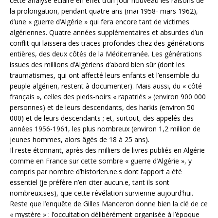
cette analyse éclaire en effet d’un jour nouveau les raisons de
la prolongation, pendant quatre ans (mai 1958- mars 1962),
d’une « guerre d’Algérie » qui fera encore tant de victimes
algériennes. Quatre années supplémentaires et absurdes d’un
conflit qui laissera des traces profondes chez des générations
entières, des deux côtés de la Méditerranée. Les générations
issues des millions d’Algériens d’abord bien sûr (dont les
traumatismes, qui ont affecté leurs enfants et l’ensemble du
peuple algérien, restent à documenter). Mais aussi, du « côté
français », celles des pieds-noirs « rapatriés » (environ 900 000
personnes) et de leurs descendants, des harkis (environ 50
000) et de leurs descendants ; et, surtout, des appelés des
années 1956-1961, les plus nombreux (environ 1,2 million de
jeunes hommes, alors âgés de 18 à 25 ans).
Il reste étonnant, après des milliers de livres publiés en Algérie
comme en France sur cette sombre « guerre d’Algérie », y
compris par nombre d’historien.ne.s dont l’apport a été
essentiel (je préfère n’en citer aucun.e, tant ils sont
nombreux.ses), que cette révélation survienne aujourd’hui.
Reste que l’enquête de Gilles Manceron donne bien la clé de ce
« mystère » : l’occultation délibérément organisée à l’époque