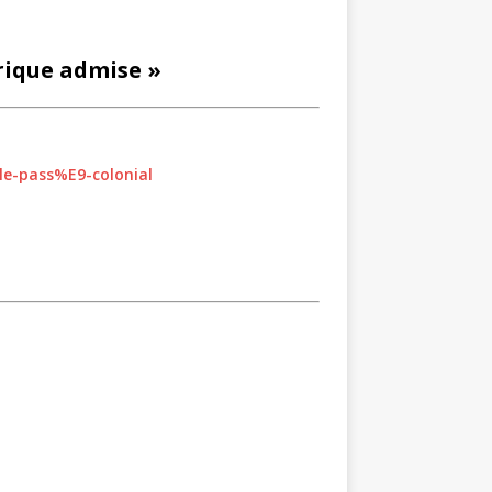
rique admise »
le-pass%E9-colonial