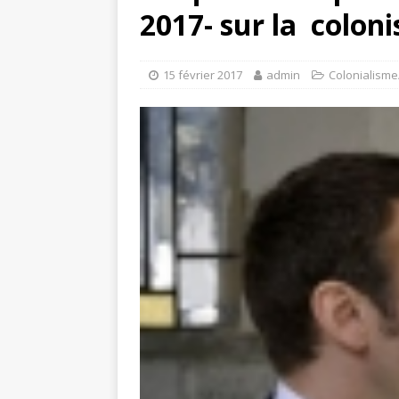
2017- sur​ la ​ colo
15 février 2017
admin
Colonialisme