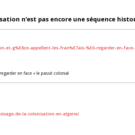
isation n’est pas encore une séquence histo
n-et-g%E8ze-appellent-les-fran%E7ais-%E0-regarder-en-face-
regarder en face » le passé colonial
i-visage-de-la-colonisation-en-algerie/