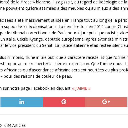
orité de la « race » blanche. Il s’agissait, au regard de l’idéologie de
 ne pouvaient qu’être assimilés à des meubles ou au mieux à des ani
isées a été massivement utilisée en France tout au long de la période
a supposée « décolonisation ». La dernière fois en 2014 contre Christi
le tribunal correctionnel de Paris pour injure publique raciste, alors 
n Italie, Cécile Kyenge, députée européenne, après avoir été ministre 
le vice-président du Sénat. La justice italienne était restée silencieu
 plus ni moins, d’une injure publique à caractère raciste. Et que l’on ne 
est important de respecter la liberté d’expression. Que l’on ne nous d
 africaines ou d’ascendance africaine seraient heurtées au plus prof
» pour des raisons de couleur de peau.
on sur notre page Facebook en cliquant
« J’AIME »
634 Articles