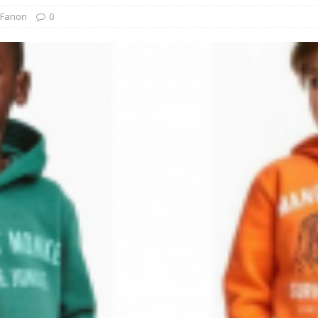
 Fanon
0