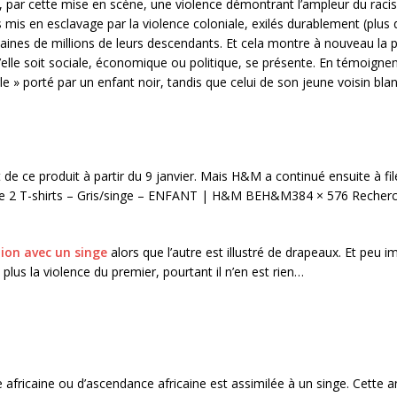
t, par cette mise en scène, une violence démontrant l’ampleur du racisme
s mis en esclavage par la violence coloniale, exilés durablement (plus 
aines de millions de leurs descendants. Et cela montre à nouveau la p
u’elle soit sociale, économique ou politique, se présente. En témoign
e » porté par un enfant noir, tandis que celui de son jeune voisin blan
it de ce produit à partir du 9 janvier. Mais H&M a continué ensuite à 
 de 2 T-shirts – Gris/singe – ENFANT | H&M BEH&M384 × 576 Recherch
tion avec un singe
alors que l’autre est illustré de drapeaux. Et peu i
 plus la violence du premier, pourtant il n’en est rien…
 africaine ou d’ascendance africaine est assimilée à un singe. Cette a