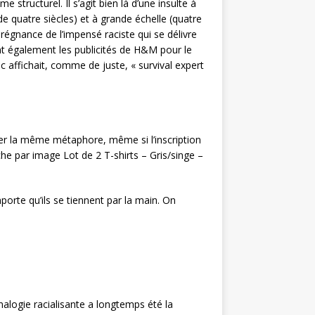
 structurel. Il s’agit bien là d’une insulte à
de quatre siècles) et à grande échelle (quatre
régnance de l’impensé raciste qui se délivre
ent également les publicités de H&M pour le
c affichait, comme de juste, « survival expert
filer la même métaphore, même si l’inscription
e par image Lot de 2 T-shirts – Gris/singe –
mporte qu’ils se tiennent par la main. On
nalogie racialisante a longtemps été la