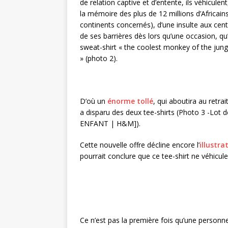
de relation captive et d’entente, ils véhiculen
la mémoire des plus de 12 millions d’Africain
continents concernés), d’une insulte aux cent
de ses barrières dès lors qu’une occasion, q
sweat-shirt « the coolest monkey of the jungl
» (photo 2).
D’où un
énorme tollé
, qui aboutira au retra
a disparu des deux tee-shirts (Photo 3 -Lot
ENFANT | H&M]).
Cette nouvelle offre décline encore l’
illustra
pourrait conclure que ce tee-shirt ne véhicule
Ce n’est pas la première fois qu’une personne