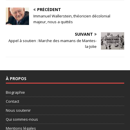
PRÉCÉDENT
Immanuel Wallerstein, théoricien décolonial
majeur, nous a quittés
SUIVANT
Appel à soutien : Marche des mamans de Mantes-
la-Jolie
À PROPOS
Biographie
Contact
Nous soutenir
Qui sommes-nous
Mentions légales