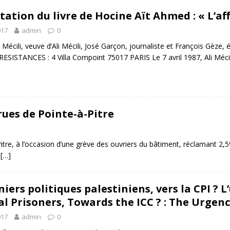
ation du livre de Hocine Aït Ahmed : « L’aff
017
admin
0
Mécili, veuve d’Ali Mécili, José Garçon, journaliste et François Gèze, 
RESISTANCES : 4 Villa Compoint 75017 PARIS Le 7 avril 1987, Ali Méci
rues de Pointe-à-Pitre
 Pitre, à l’occasion d’une grève des ouvriers du bâtiment, réclamant 2,
l
[…]
iers politiques palestiniens, vers la CPI ? L
cal Prisoners, Towards the ICC ? : The Urgenc
017
admin
0