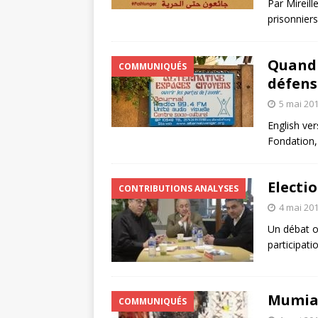
Par Mireil
prisonniers
Quand 
COMMUNIQUÉS
défens
5 mai 20
English ve
Fondation,
Electi
CONTRIBUTIONS ANALYSES
4 mai 20
Un débat or
participat
Mumia 
COMMUNIQUÉS