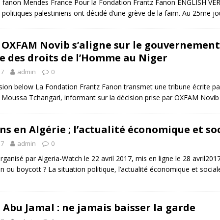
le fanon Mendes France Pour la Fondation Frantz Fanon ENGLISH VE
 politiques palestiniens ont décidé d’une grève de la faim. Au 25me jo
OXFAM Novib s’aligne sur le gouvernement
e des droits de l’Homme au Niger
17
admin
0
rsion below La Fondation Frantz Fanon transmet une tribune écrite p
 Moussa Tchangari, informant sur la décision prise par OXFAM Novib
ons en Algérie ; l’actualité économique et 
17
admin
0
ganisé par Algeria-Watch le 22 avril 2017, mis en ligne le 28 avril2017 
ion ou boycott ? La situation politique, l’actualité économique et soc
Abu Jamal : ne jamais baisser la garde