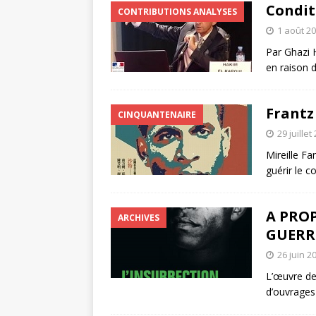
Condit
CONTRIBUTIONS ANALYSES
1 août 2
Par Ghazi H
en raison d
Frantz
CINQUANTENAIRE
29 juillet
Mireille F
guérir le c
A PROP
ARCHIVES
GUERRI
26 juin 2
L’œuvre de
d’ouvrages