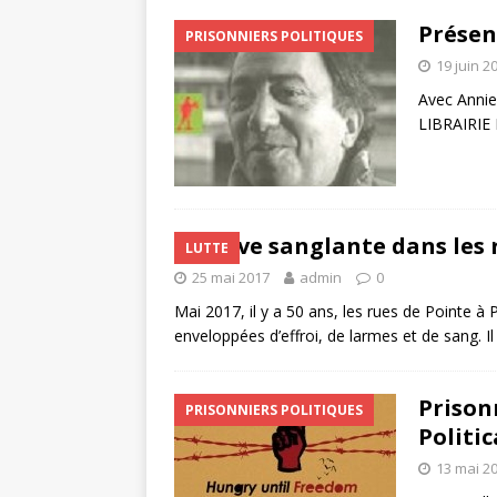
Présent
PRISONNIERS POLITIQUES
19 juin 2
Avec Annie 
LIBRAIRIE 
Grève sanglante dans les 
LUTTE
25 mai 2017
admin
0
Mai 2017, il y a 50 ans, les rues de Pointe à
enveloppées d’effroi, de larmes et de sang. I
Prisonn
PRISONNIERS POLITIQUES
Politi
13 mai 2