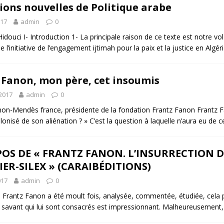
ions nouvelles de Politique arabe
017
admin
0
idouci I- Introduction 1- La principale raison de ce texte est notre 
e l’initiative de l’engagement ijtimah pour la paix et la justice en Algér
 Fanon, mon père, cet insoumis
 2017
admin
0
anon-Mendès france, présidente de la fondation Frantz Fanon Frantz
olonisé de son aliénation ? » C’est la question à laquelle n’aura eu d
OS DE « FRANTZ FANON. L’INSURRECTION DE
ER-SILEX » (CARAIBÉDITIONS)
017
admin
0
 Frantz Fanon a été moult fois, analysée, commentée, étudiée, cela 
 savant qui lui sont consacrés est impressionnant. Malheureusement, l