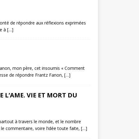
volonté de répondre aux réflexions exprimées
ie à
[…]
 Fanon, mon père, cet insoumis « Comment
e cesse de répondre Frantz Fanon,
[…]
 L’AME. VIE ET MORT DU
partout à travers le monde, et le nombre
e commentaire, voire l’idée toute faite,
[…]