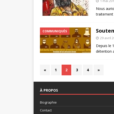
1 mai 20
Nous aurion
traitement
Souten
COMMUNIQUÉS
29 avril 
Depuis le 1
détention 
«
1
2
3
4
»
À PROPOS
Biographie
Contact