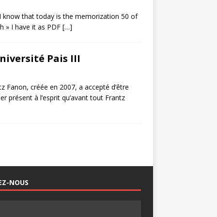
I know that today is the memorization 50 of
th » I have it as PDF
[…]
iversité Pais III
tz Fanon, créée en 2007, a accepté d’être
r présent à l’esprit qu’avant tout Frantz
EZ-NOUS