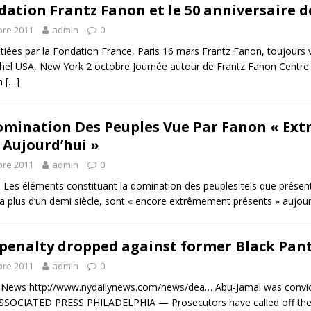
dation Frantz Fanon et le 50 anniversaire d
re 2011
admin
0
nitiées par la Fondation France, Paris 16 mars Frantz Fanon, toujours 
hel USA, New York 2 octobre Journée autour de Frantz Fanon Centr
on
[…]
omination Des Peuples Vue Par Fanon « Ex
 Aujourd’hui »
re 2011
admin
0
) Les éléments constituant la domination des peuples tels que présent
y a plus d’un demi siècle, sont « encore extrêmement présents » aujo
penalty dropped against former Black Pa
re 2011
admin
0
 News http://www.nydailynews.com/news/dea… Abu-Jamal was convicted 
SOCIATED PRESS PHILADELPHIA — Prosecutors have called off their 