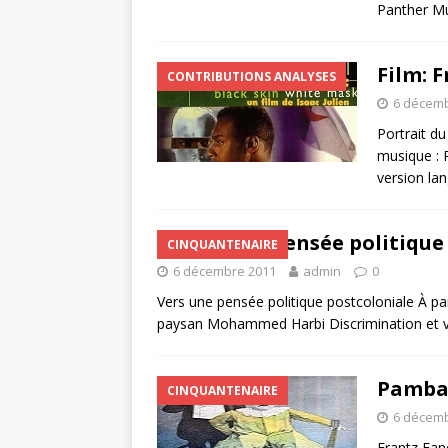
Panther M
Film: 
CONTRIBUTIONS ANALYSES
6 décemb
Portrait du
musique : P
version la
Vers une pensée politique 
CINQUANTENAIRE
6 décembre 2011
admin
0
Vers une pensée politique postcoloniale À p
paysan Mohammed Harbi Discrimination et vio
Pambaz
CINQUANTENAIRE
6 décemb
Frantz Fan