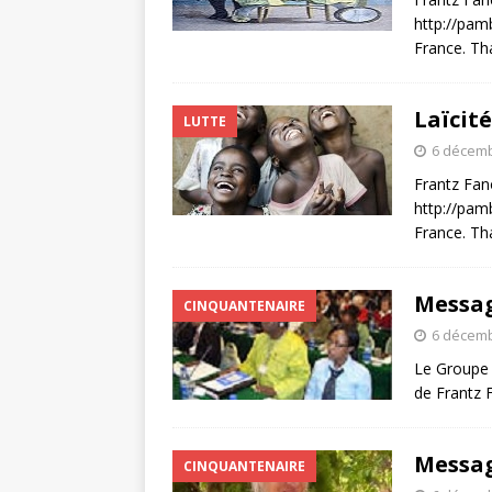
http://pam
France. Tha
Laïcité
LUTTE
6 décemb
Frantz Fan
http://pam
France. Tha
Messag
CINQUANTENAIRE
6 décemb
Le Groupe d
de Frantz 
Messag
CINQUANTENAIRE