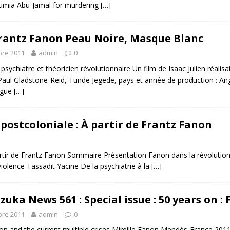
umia Abu-Jamal for murdering
[…]
Frantz Fanon Peau Noire, Masque Blanc
re 2011
admin
0
 psychiatre et théoricien révolutionnaire Un film de Isaac Julien réalisa
aul Gladstone-Reid, Tunde Jegede, pays et année de production : Angle
ngue
[…]
postcoloniale : À partir de Frantz Fanon
artir de Frantz Fanon Sommaire Présentation Fanon dans la révolutio
lence Tassadit Yacine De la psychiatrie à la
[…]
uka News 561 : Special issue : 50 years on : 
re 2011
admin
0
on and the current multiple crises Mireille Fanon Mendès-France 201