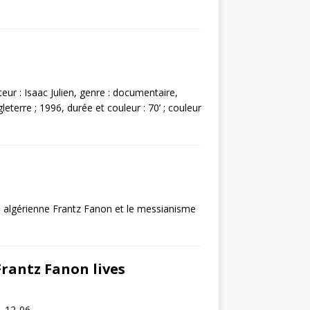
teur : Isaac Julien, genre : documentaire,
terre ; 1996, durée et couleur : 70’ ; couleur
n algérienne Frantz Fanon et le messianisme
Frantz Fanon lives
1-12-06