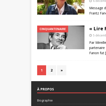
6 décemb
Message de
Frantz Fano
« Lire 
CINQUANTENAIRE
5 décemb
Par Mireil
partenaire 
Fanon fut
1
2
»
À PROPOS
Biographie