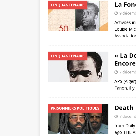
La Fon
CINQUANTENAIRE
9 décemb
Activités i
Louise Mic
Associati
« La D
CINQUANTENAIRE
Encore
7 décemb
APS (Alger
Fanon, il 
Death 
PRISONNIERS POLITIQUES
7 décemb
from Daily
ago THE AS