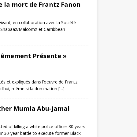
e la mort de Frantz Fanon
vivant, en collaboration avec la Société
e Shabaaz/MalcomX et Carribbean
trêmement Présente »
és et expliqués dans l’oeuvre de Frantz
urd’hui, même si la domination
[…]
nther Mumia Abu-Jamal
of killing a white police officer 30 years
30-year battle to execute former Black