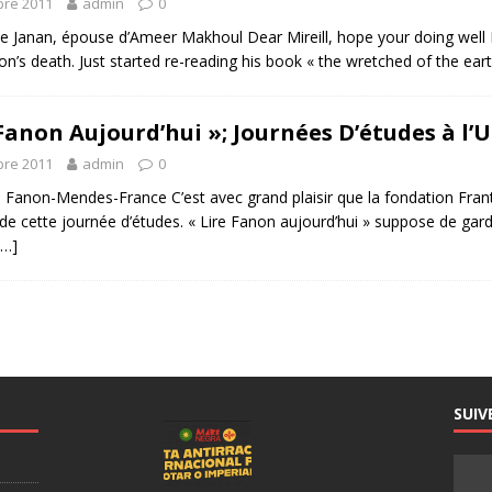
re 2011
admin
0
 Janan, épouse d’Ameer Makhoul Dear Mireill, hope your doing well 
n’s death. Just started re-reading his book « the wretched of the ear
Fanon Aujourd’hui »; Journées D’études à l’Un
re 2011
admin
0
le Fanon-Mendes-France C’est avec grand plaisir que la fondation Fran
de cette journée d’études. « Lire Fanon aujourd’hui » suppose de garde
[…]
SUIV