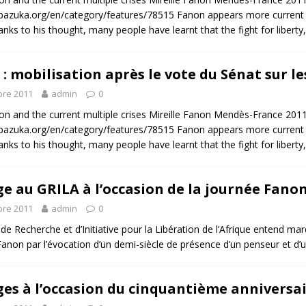
bazuka.org/en/category/features/78515 Fanon appears more current t
nks to his thought, many people have learnt that the fight for liberty
 : mobilisation après le vote du Sénat sur le
re 2011
admin
0
on and the current multiple crises Mireille Fanon Mendès-France 201
bazuka.org/en/category/features/78515 Fanon appears more current t
nks to his thought, many people have learnt that the fight for liberty
e au GRILA à l’occasion de la journée Fano
re 2011
admin
0
e Recherche et d’Initiative pour la Libération de l’Afrique entend ma
Fanon par l’évocation d’un demi-siècle de présence d’un penseur et d
es à l’occasion du cinquantième anniversai