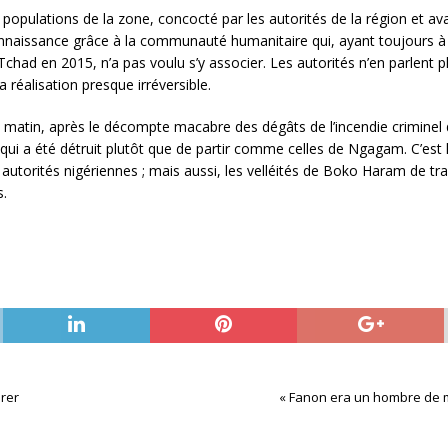
populations de la zone, concocté par les autorités de la région et av
nnaissance grâce à la communauté humanitaire qui, ayant toujours à 
 Tchad en 2015, n’a pas voulu s’y associer. Les autorités n’en parlent pl
sa réalisation presque irréversible.
tin, après le décompte macabre des dégâts de l’incendie criminel de 
e qui a été détruit plutôt que de partir comme celles de Ngagam. C’est
autorités nigériennes ; mais aussi, les velléités de Boko Haram de t
s.
érer
« Fanon era un hombre de mi