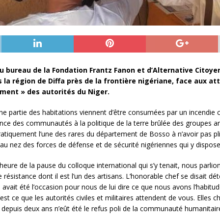
bureau de la Fondation Frantz Fanon et d’Alternative Citoyen
 la région de Diffa près de la frontière nigériane, face aux 
ment » des autorités du Niger.
 une partie des habitations viennent d’être consumées par un incendie
ance des communautés à la politique de la terre brûlée des groupes ar
 pratiquement l’une des rares du département de Bosso à n’avoir pas p
et au nez des forces de défense et de sécurité nigériennes qui y dispos
’heure de la pause du colloque international qui s’y tenait, nous par
ésistance dont il est l’un des artisans. L’honorable chef se disait dét
avait été l’occasion pour nous de lui dire ce que nous avons l’habitu
est ce que les autorités civiles et militaires attendent de vous. Elle
sés depuis deux ans n’eût été le refus poli de la communauté humanitai