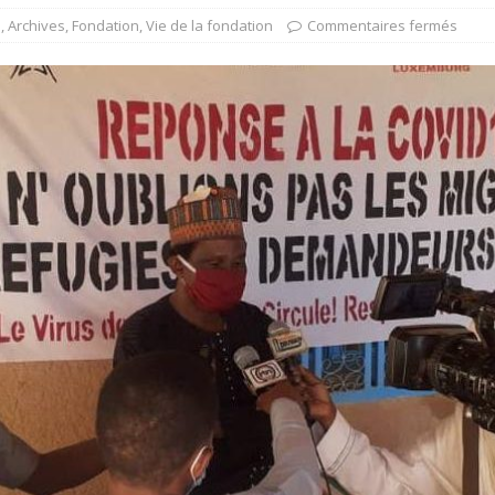
s
,
Archives
,
Fondation
,
Vie de la fondation
Commentaires fermés