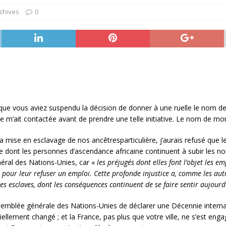
chives
0
 que vous aviez suspendu la décision de donner à une ruelle le nom de
e m’ait contactée avant de prendre une telle initiative. Le nom de mo
la mise en esclavage de nos ancêtresparticulière, j’aurais refusé que
ale dont les personnes d’ascendance africaine continuent à subir les 
néral des Nations-Unies, car «
les préjugés dont elles font l’objet les e
our leur refuser un emploi. Cette profonde injustice a, comme les autre
 esclaves, dont les conséquences continuent de se faire sentir aujourd’
Assemblée générale des Nations-Unies de déclarer une Décennie intern
ellement changé ; et la France, pas plus que votre ville, ne s’est enga