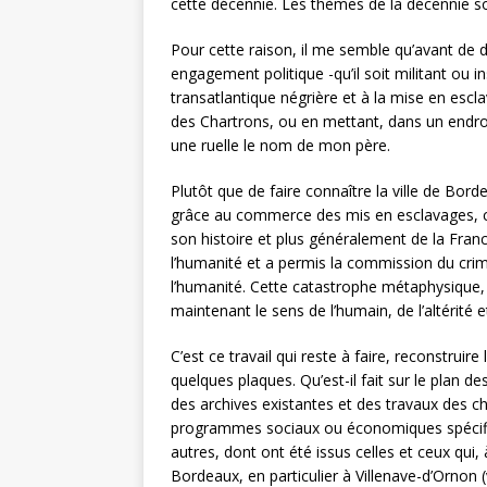
cette décennie. Les thèmes de la décennie s
Pour cette raison, il me semble qu’avant de 
engagement politique -qu’il soit militant ou in
transatlantique négrière et à la mise en escl
des Chartrons, ou en mettant, dans un endroi
une ruelle le nom de mon père.
Plutôt que de faire connaître la ville de Bor
grâce au commerce des mis en esclavages, ce
son histoire et plus généralement de la Franc
l’humanité et a permis la commission du crime
l’humanité. Cette catastrophe métaphysique, t
maintenant le sens de l’humain, de l’altérité et
C’est ce travail qui reste à faire, reconstru
quelques plaques. Qu’est-il fait sur le plan des
des archives existantes et des travaux des c
programmes sociaux ou économiques spécifiqu
autres, dont ont été issus celles et ceux qu
Bordeaux, en particulier à Villenave-d’Ornon