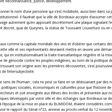
ont Reconnaissance, Justice, développement.
donner le nom d’une personne qui s’est mobilisée, aussi bien dans sa
stitutionnel- il faudrait que la ville de Bordeaux accepte d’assumer cette
avage autrement qu’en apposant discrètement une plaque signalant l’end
t discret, quai de Queyries, la statue de Toussaint Louverture ou en
deaux comme la capitale mondiale des vins et d’obérer que certains de
tte ville et ses représentants devraient mettre en œuvre une démarc
e, qui en institutionnalisant la traite transatlantique négrière et la 
 de génocide contre les peuples indigènes, au nom de la politique de 
rouvant son origine avec les premières découvertes, s’est poursuivie j
 de l’intersubjectivité.
ire le sens de l’humain ; cela ne peut se faire en se dédouanant par de
 politiques sociales, économiques et culturelles pour que l’histoire de la
hercheurs et soit enseignée aux élèves des écoles et présentée aux no
es développés par votre ville et des échanges que Bordeaux se devrai
i, à l’époque de la mise en place du BUMIDOM, étaient considérés com
 (voir le rapport du Sénat n°23, annexe au procès-verbal du 12 novem