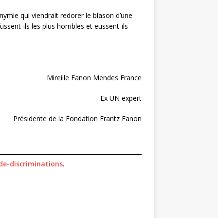
ymie qui viendrait redorer le blason d’une
ssent-ils les plus horribles et eussent-ils
Mireille Fanon Mendes France
Ex UN expert
Présidente de la Fondation Frantz Fanon
de-discriminations
.