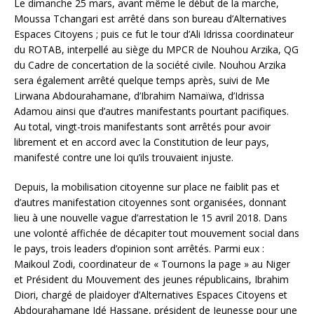
Le dimanche 25 mars, avant même le début de la marche,
Moussa Tchangari est arrêté dans son bureau d’Alternatives
Espaces Citoyens ; puis ce fut le tour d’Ali Idrissa coordinateur
du ROTAB, interpellé au siège du MPCR de Nouhou Arzika, QG
du Cadre de concertation de la société civile. Nouhou Arzika
sera également arrêté quelque temps après, suivi de Me
Lirwana Abdourahamane, d’Ibrahim Namaïwa, d’Idrissa
Adamou ainsi que d’autres manifestants pourtant pacifiques.
Au total, vingt-trois manifestants sont arrêtés pour avoir
librement et en accord avec la Constitution de leur pays,
manifesté contre une loi qu’ils trouvaient injuste.
Depuis, la mobilisation citoyenne sur place ne faiblit pas et
d’autres manifestation citoyennes sont organisées, donnant
lieu à une nouvelle vague d’arrestation le 15 avril 2018. Dans
une volonté affichée de décapiter tout mouvement social dans
le pays, trois leaders d’opinion sont arrêtés. Parmi eux :
Maikoul Zodi, coordinateur de « Tournons la page » au Niger
et Président du Mouvement des jeunes républicains, Ibrahim
Diori, chargé de plaidoyer d’Alternatives Espaces Citoyens et
Abdourahamane Idé Hassane, président de Jeunesse pour une