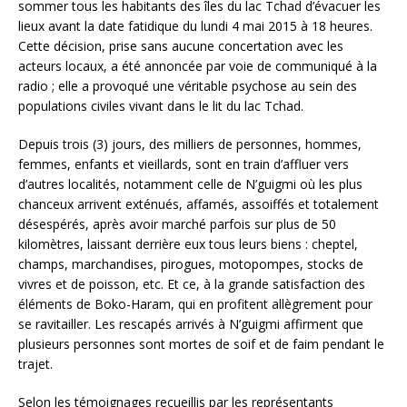
sommer tous les habitants des îles du lac Tchad d’évacuer les
lieux avant la date fatidique du lundi 4 mai 2015 à 18 heures.
Cette décision, prise sans aucune concertation avec les
acteurs locaux, a été annoncée par voie de communiqué à la
radio ; elle a provoqué une véritable psychose au sein des
populations civiles vivant dans le lit du lac Tchad.
Depuis trois (3) jours, des milliers de personnes, hommes,
femmes, enfants et vieillards, sont en train d’affluer vers
d’autres localités, notamment celle de N’guigmi où les plus
chanceux arrivent exténués, affamés, assoiffés et totalement
désespérés, après avoir marché parfois sur plus de 50
kilomètres, laissant derrière eux tous leurs biens : cheptel,
champs, marchandises, pirogues, motopompes, stocks de
vivres et de poisson, etc. Et ce, à la grande satisfaction des
éléments de Boko-Haram, qui en profitent allègrement pour
se ravitailler. Les rescapés arrivés à N’guigmi affirment que
plusieurs personnes sont mortes de soif et de faim pendant le
trajet.
Selon les témoignages recueillis par les représentants