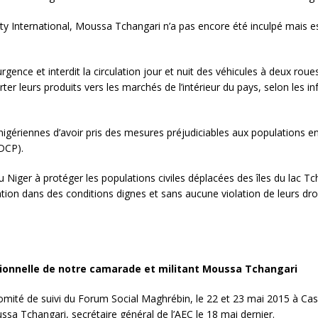
ty International, Moussa Tchangari n’a pas encore été inculpé mais e
’urgence et interdit la circulation jour et nuit des véhicules à deux r
rter leurs produits vers les marchés de l’intérieur du pays, selon les 
igériennes d’avoir pris des mesures préjudiciables aux populations en
IDCP).
u Niger à protéger les populations civiles déplacées des îles du lac Tc
llation dans des conditions dignes et sans aucune violation de leurs d
itionnelle de notre camarade et militant Moussa Tchangari
ité de suivi du Forum Social Maghrébin, le 22 et 23 mai 2015 à Casa
ussa Tchangari, secrétaire général de l’AEC le 18 mai dernier.