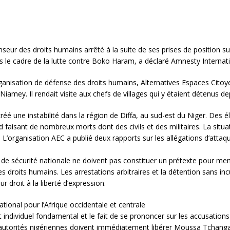
eur des droits humains arrêté à la suite de ses prises de position sur 
ns le cadre de la lutte contre Boko Haram, a déclaré Amnesty Internati
ganisation de défense des droits humains, Alternatives Espaces Citoye
Niamey. Il rendait visite aux chefs de villages qui y étaient détenus de
 une instabilité dans la région de Diffa, au sud-est du Niger. Des 
had faisant de nombreux morts dont des civils et des militaires. La si
c. L’organisation AEC a publié deux rapports sur les allégations d’attaq
de sécurité nationale ne doivent pas constituer un prétexte pour me
es droits humains. Les arrestations arbitraires et la détention sans inc
r droit à la liberté d’expression.
onal pour l’Afrique occidentale et centrale
oit individuel fondamental et le fait de se prononcer sur les accusations
s autorités nigériennes doivent immédiatement libérer Moussa Tchangar