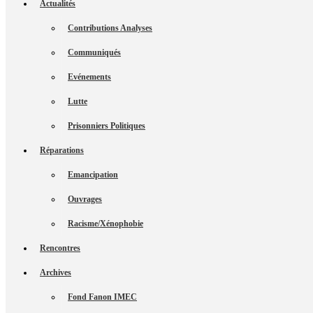
Actualités
Contributions Analyses
Communiqués
Evénements
Lutte
Prisonniers Politiques
Réparations
Emancipation
Ouvrages
Racisme/Xénophobie
Rencontres
Archives
Fond Fanon IMEC