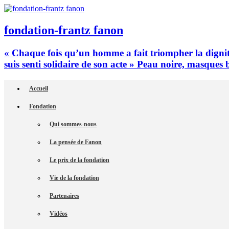
fondation-frantz fanon
« Chaque fois qu’un homme a fait triompher la dignité
suis senti solidaire de son acte » Peau noire, masques 
Accueil
Fondation
Qui sommes-nous
La pensée de Fanon
Le prix de la fondation
Vie de la fondation
Partenaires
Vidéos