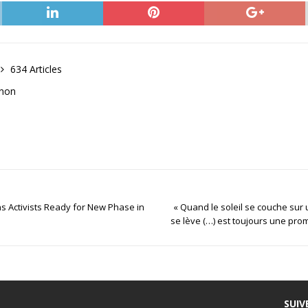
634 Articles
anon
s Activists Ready for New Phase in
« Quand le soleil se couche sur u
se lève (…) est toujours une pr
SUIV