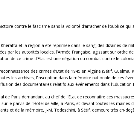
 victoire contre le fascisme sans la volonté d’arracher de l’oubli ce qu
Khératta et la région a été réprimée dans le sang ;des dizaines de mill
ées par les autorités locales, l’Armée Française, agissant sur ordre de l
tion de ce crime d’Etat est une négation du combat contre le colonia
a reconnaissance des crimes d’Etat de 1945 en Algérie (Sétif, Guelma, K
outes les archives, l’inscription dans la mémoire nationale de ces évé
a diffusion des documentaires relatifs aux événements dans l’Educatio
cipal de Paris demandant au chef de l’Etat de reconnaître ces massac
ur le parvis de l’Hôtel de Ville, à Paris, et devant toutes les mairies
ants et de la mémoire, J-M. Todeschini, à Sétif, demeure très en-deçà