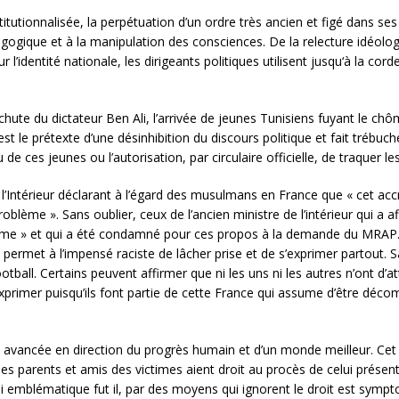
institutionnalisée, la perpétuation d’un ordre très ancien et figé dans 
gogique et à la manipulation des consciences. De la relecture idéolo
’identité nationale, les dirigeants politiques utilisent jusqu‘à la corde
hute du dictateur Ben Ali, l’arrivée de jeunes Tunisiens fuyant le ch
st le prétexte d’une désinhibition du discours politique et fait trébuc
e ces jeunes ou l’autorisation, par circulaire officielle, de traquer 
de l’Intérieur déclarant à l’égard des musulmans en France que « cet a
me ». Sans oublier, ceux de l’ancien ministre de l’intérieur qui a aff
me » et qui a été condamné pour ces propos à la demande du MRAP. C’e
et permet à l’impensé raciste de lâcher prise et de s’exprimer partout.
otball. Certains peuvent affirmer que ni les uns ni les autres n’ont d’a
’exprimer puisqu’ils font partie de cette France qui assume d’être déc
avancée en direction du progrès humain et d’un monde meilleur. Cet
que les parents et amis des victimes aient droit au procès de celui prése
ssi emblématique fut il, par des moyens qui ignorent le droit est symp