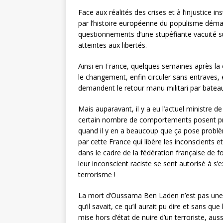
Face aux réalités des crises et à l’injustice 
par l’histoire européenne du populisme déma
questionnements d’une stupéfiante vacuité sur l
atteintes aux libertés.
Ainsi en France, quelques semaines après la c
le changement, enfin circuler sans entraves, e
demandent le retour manu militari par bateau d
Mais auparavant, il y a eu l’actuel ministre 
certain nombre de comportements posent problè
quand il y en a beaucoup que ça pose problè
par cette France qui libère les inconscients 
dans le cadre de la fédération française de fo
leur inconscient raciste se sent autorisé à s
terrorisme !
La mort d’Oussama Ben Laden n’est pas une 
qu’il savait, ce qu’il aurait pu dire et sans 
mise hors d’état de nuire d’un terroriste, au