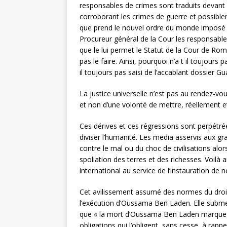
responsables de crimes sont traduits devant 
corroborant les crimes de guerre et possiblem
que prend le nouvel ordre du monde imposé par
Procureur général de la Cour les responsables
que le lui permet le Statut de la Cour de Rom
pas le faire. Ainsi, pourquoi n’a t il toujour
il toujours pas saisi de l’accablant dossier G
La justice universelle n’est pas au rendez-vou
et non d’une volonté de mettre, réellement et
Ces dérives et ces régressions sont perpétré
diviser l’humanité. Les media asservis aux gra
contre le mal ou du choc de civilisations alor
spoliation des terres et des richesses. Voilà
international au service de l’instauration de n
Cet avilissement assumé des normes du droit 
l’exécution d’Oussama Ben Laden. Elle submer
que « la mort d’Oussama Ben Laden marque un
obligations qui l’obligent, sans cesse, à rapp