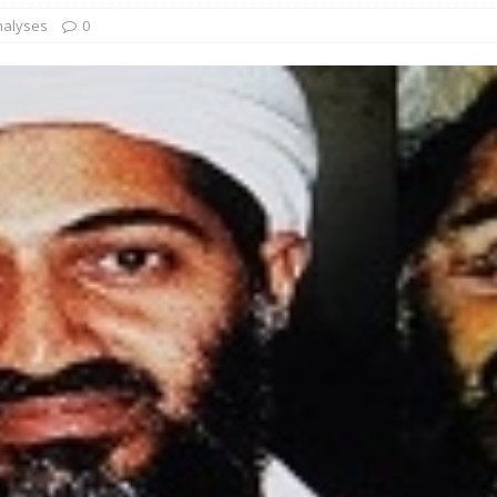
nalyses
0