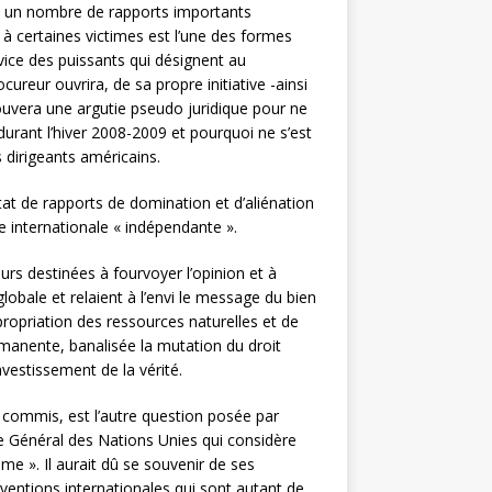
ré un nombre de rapports importants
 à certaines victimes est l’une des formes
rvice des puissants qui désignent au
ureur ouvrira, de sa propre initiative -ainsi
rouvera une argutie pseudo juridique pour ne
 durant l’hiver 2008-2009 et pourquoi ne s’est
s dirigeants américains.
ultat de rapports de domination et d’aliénation
e internationale « indépendante ».
rs destinées à fourvoyer l’opinion et à
lobale et relaient à l’envi le message du bien
ppropriation des ressources naturelles et de
ermanente, banalisée la mutation du droit
ravestissement de la vérité.
 commis, est l’autre question posée par
re Général des Nations Unies qui considère
 ». Il aurait dû se souvenir de ses
nventions internationales qui sont autant de