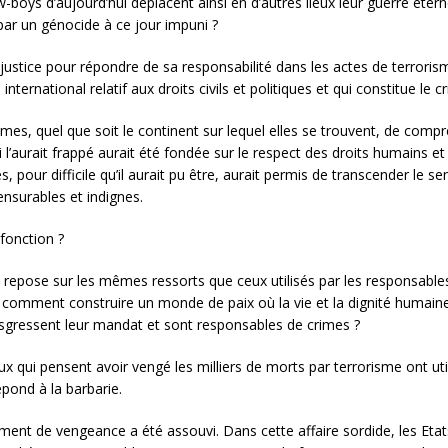
ys d’aujourd’hui déplacent ainsi en d’autres lieux leur guerre éternel
 par un génocide à ce jour impuni ?
 justice pour répondre de sa responsabilité dans les actes de terrorism
nternational relatif aux droits civils et politiques et qui constitue le cr
imes, quel que soit le continent sur lequel elles se trouvent, de com
l’aurait frappé aurait été fondée sur le respect des droits humains et 
ocès, pour difficile qu’il aurait pu être, aurait permis de transcender l
nsurables et indignes.
fonction ?
en repose sur les mêmes ressorts que ceux utilisés par les responsable
, comment construire un monde de paix où la vie et la dignité humaine
ansgressent leur mandat et sont responsables de crimes ?
eux qui pensent avoir vengé les milliers de morts par terrorisme ont 
épond à la barbarie.
timent de vengeance a été assouvi. Dans cette affaire sordide, les Etat