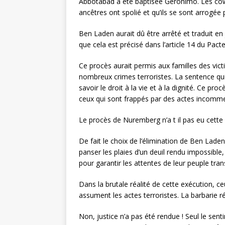
Abbotabad a été baptisée Geronimo. Les cow-bo
ancêtres ont spolié et qu’ils se sont arrogée
Ben Laden aurait dû être arrêté et traduit en
que cela est précisé dans l’article 14 du Pacte i
Ce procès aurait permis aux familles des vict
nombreux crimes terroristes. La sentence qui 
savoir le droit à la vie et à la dignité. Ce pr
ceux qui sont frappés par des actes incomme
Le procès de Nuremberg n’a t il pas eu cette 
De fait le choix de l’élimination de Ben Lad
panser les plaies d’un deuil rendu impossible
pour garantir les attentes de leur peuple tr
Dans la brutale réalité de cette exécution, c
assument les actes terroristes. La barbarie r
Non, justice n’a pas été rendue ! Seul le sen