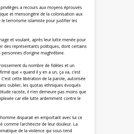
ses privilèges a recours aux moyens éprouvés
gique et mensongère de la colonisation aux
 le terrorisme islamiste pour justifier les
ômage et voulant, après leur lutte menée pour
her des représentants politiques, dont certains
les personnes d’origine maghrébine.
ccroissement du nombre de fidèles et un
irmé que « quand il y en a un, ça va, c’est
st cette libération de la parole, autorisée
 Sans oublier, les quotas ethniques évoqués
ttitude raciste, il n’en demeure pas moins que
omplexée car elle lutte ardemment contre le
 homme disparait en emportant avec lui ce
nté comme l’architecte de leur douleur. La
tomatique de la violence qui sous-tend