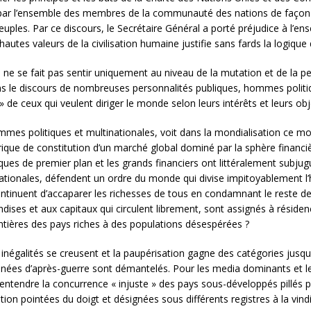
ar l’ensemble des membres de la communauté des nations de façon à c
euples. Par ce discours, le Secrétaire Général a porté préjudice à l’e
autes valeurs de la civilisation humaine justifie sans fards la logique 
ne se fait pas sentir uniquement au niveau de la mutation et de la per
ans le discours de nombreuses personnalités publiques, hommes politi
de ceux qui veulent diriger le monde selon leurs intérêts et leurs obje
 politiques et multinationales, voit dans la mondialisation ce mou
rique de constitution d’un marché global dominé par la sphère financi
ques de premier plan et les grands financiers ont littéralement sub
nationales, défendent un ordre du monde qui divise impitoyablement l’
 continuent d’accaparer les richesses de tous en condamnant le reste de
ises et aux capitaux qui circulent librement, sont assignés à réside
tières des pays riches à des populations désespérées ?
inégalités se creusent et la paupérisation gagne des catégories jusqu
nnées d’après-guerre sont démantelés. Pour les media dominants et les 
– entendre la concurrence « injuste » des pays sous-développés pillés 
tion pointées du doigt et désignées sous différents registres à la vindi