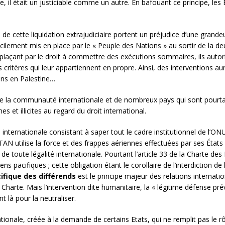
e, il était un justiciable comme un autre. En bafouant ce principe, les
 de cette liquidation extrajudiciaire portent un préjudice d’une grand
ficilement mis en place par le « Peuple des Nations » au sortir de la d
plaçant par le droit à commettre des exécutions sommaires, ils autori
 critères qui leur appartiennent en propre. Ainsi, des interventions aur
ins en Palestine…
e de la communauté internationale et de nombreux pays qui sont pourta
es et illicites au regard du droit international.
nternationale consistant à saper tout le cadre institutionnel de l’ONU,
OTAN utilise la force et des frappes aériennes effectuées par ses Éta
e toute légalité internationale. Pourtant l’article 33 de la Charte de
s pacifiques ; cette obligation étant le corollaire de l’interdiction de 
ifique des différends
est le principe majeur des relations internation
 la Charte. Mais l’intervention dite humanitaire, la « légitime défense pr
t là pour la neutraliser.
tionale, créée à la demande de certains Etats, qui ne remplit pas le rôle