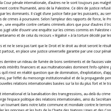
la Cour pénale internationale, d’autres ne le sont toujours pas malg
ent contre l’humanité, ainsi de la Palestine. Ce déni de justice refusé
 les dominants. Il s’agit d’une justice faite par les puissants, au se
 de crimes à poursuivre. Selon l’ampleur des rapports de force, le Proc
e-, une enquête contre certains criminels alors que pour d’autres il t
s pas jugé utile d’ouvrir une enquête sur les crimes commis en Palestine
uantanamo et de celui du recours « légalisé » à la torture décidé par le
s et ne le sera pas tant que le Droit et le droit au droit seront le rés
 partout, en place une justice universelle garantie par une cour pénal
es derrière un rideau de fumée de bons sentiments et de fausses valeu
nds intérêts financiers et aux multinationales dominent l’info-sphère g
s qu’il n’est en réalité question que de domination, d’exploitation, d’a
 ainsi, par l’effet du mensonge institutionnalisé et de la propagande p
ouvelles relations internationales basées sur la loi du plus fort et le t
international et la banalisation des transgressions, au-delà du crime
ge l’espace politique des relations internationales, ainsi du Secrétai
 tournant dans notre lutte commune et mondiale contre le terrorisme
eler les principes et les buts de la Charte des Nations Unies et des Co