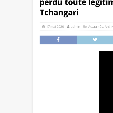
perdu toute légiti
Tchangari
17 mai 2020
admin
Actualités
,
Archi