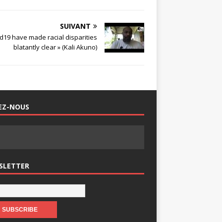
SUIVANT
id19 have made racial disparities
blatantly clear » (Kali Akuno)
EZ-NOUS
SLETTER