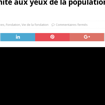
mité aux yeux de la populati
ves
,
Fondation
,
Vie de la fondation
Commentaires fermés