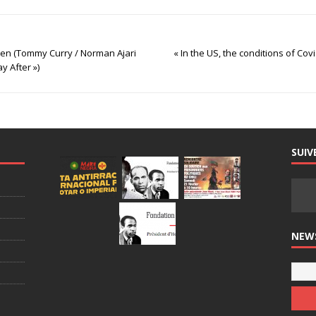
 Men (Tommy Curry / Norman Ajari
« In the US, the conditions of Cov
y After »)
SUIV
NEW