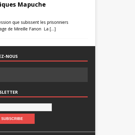
itiques Mapuche
ession que subissent les prisonniers
gnage de Mireille Fanon La
[…]
EZ-NOUS
SLETTER