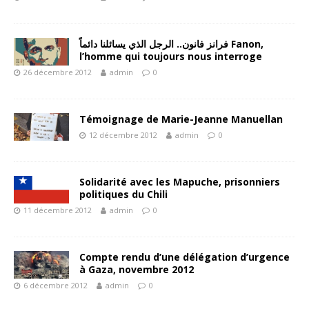
فرانز فانون.. الرجل الذي يسائلنا دائماً Fanon,
l’homme qui toujours nous interroge
26 décembre 2012
admin
0
Témoignage de Marie-Jeanne Manuellan
12 décembre 2012
admin
0
Solidarité avec les Mapuche, prisonniers
politiques du Chili
11 décembre 2012
admin
0
Compte rendu d’une délégation d’urgence
à Gaza, novembre 2012
6 décembre 2012
admin
0